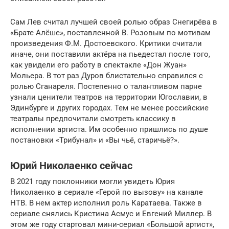
Сам Лев считал лучшей своей ролью образ Снегирёва в
«Брате Алёше», поставленной В. Розовым по мотивам
произведения Ф.М. Достоевского. Критики считали
иначе, они поставили актёра на пьедестал после того,
как увидели его работу в спектакле «Дон Жуан»
Мольера. В тот раз Дуров блистательно справился с
ролью Сганареля. Постепенно о талантливом парне
узнали ценители театров на территории Югославии, в
Эдинбурге и других городах. Тем не менее российские
театралы предпочитали смотреть классику в
исполнении артиста. Им особенно пришлись по душе
постановки «Трибунал» и «Вы чьё, старичьё?».
Юрий Николаенко сейчас
В 2021 году поклонники могли увидеть Юрия
Николаенко в сериале «Герой по вызову» на канале
НТВ. В нем актер исполнил роль Каратаева. Также в
сериале снялись Кристина Асмус и Евгений Миллер. В
этом же году стартовал мини-сериал «Большой артист»,