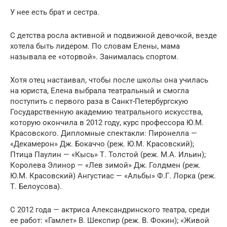
У нее есть брат и сестра.
С детства росла активной и подвижной девочкой, везде
хотела быть лидером. По словам Елены, мама
называла ее «оторвой». Занималась спортом.
Хотя отец настаивал, чтобы после школы она училась
на юриста, Елена выбрала театральный и смогла
поступить с первого раза в Санкт-Петербургскую
Государственную академию театрального искусства,
которую окончила в 2012 году, курс профессора Ю.М.
Красовского. Дипломные спектакли: Пиронелла —
«Декамерон» Дж. Бокаччо (реж. Ю.М. Красовский);
Птица Паулин — «Кысь» Т. Толстой (реж. М.А. Ильин);
Королева Элинор — «Лев зимой» Дж. Голдмен (реж.
Ю.М. Красовский) Ангустиас — «Альбы» Ф.Г. Лорка (реж.
Т. Белоусова).
С 2012 года — актриса Александринского театра, среди
ее работ: «Гамлет» В. Шекспир (реж. В. Фокин); «Живой