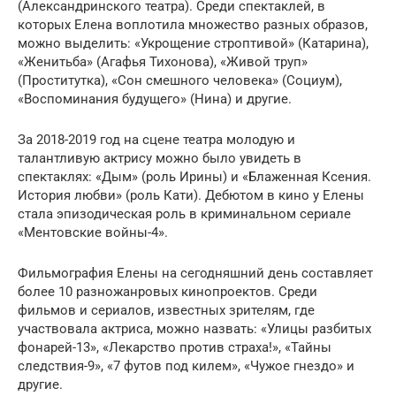
(Александринского театра). Среди спектаклей, в
которых Елена воплотила множество разных образов,
можно выделить: «Укрощение строптивой» (Катарина),
«Женитьба» (Агафья Тихонова), «Живой труп»
(Проститутка), «Сон смешного человека» (Социум),
«Воспоминания будущего» (Нина) и другие.
За 2018-2019 год на сцене театра молодую и
талантливую актрису можно было увидеть в
спектаклях: «Дым» (роль Ирины) и «Блаженная Ксения.
История любви» (роль Кати). Дебютом в кино у Елены
стала эпизодическая роль в криминальном сериале
«Ментовские войны-4».
Фильмография Елены на сегодняшний день составляет
более 10 разножанровых кинопроектов. Среди
фильмов и сериалов, известных зрителям, где
участвовала актриса, можно назвать: «Улицы разбитых
фонарей-13», «Лекарство против страха!», «Тайны
следствия-9», «7 футов под килем», «Чужое гнездо» и
другие.