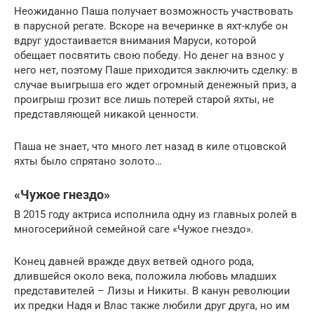
Неожиданно Паша получает возможность участвовать
в парусной регате. Вскоре на вечеринке в яхт-клубе он
вдруг удостаивается внимания Маруси, которой
обещает посвятить свою победу. Но денег на взнос у
него нет, поэтому Паше приходится заключить сделку: в
случае выигрыша его ждет огромный денежный приз, а
проигрыш грозит все лишь потерей старой яхты, не
представляющей никакой ценности.
Паша не знает, что много лет назад в киле отцовской
яхты было спрятано золото…
«Чужое гнездо»
В 2015 году актриса исполнила одну из главных ролей в
многосерийной семейной саге «Чужое гнездо».
Конец давней вражде двух ветвей одного рода,
длившейся около века, положила любовь младших
представителей – Лизы и Никиты. В канун революции
их предки Надя и Влас также любили друг друга, но им