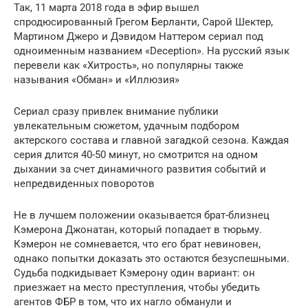
Так, 11 марта 2018 года в эфир вышел
спродюсированный Грегом Берланти, Сарой Шектер,
Мартином Джеро и Дэвидом Наттером сериал под
одноименным названием «Deception». На русский язык
перевели как «Хитрость», но популярны также
называния «Обман» и «Иллюзия»
Сериал сразу привлек внимание публики
увлекательным сюжетом, удачным подбором
актерского состава и главной загадкой сезона. Каждая
серия длится 40-50 минут, но смотрится на одном
дыхании за счет динамичного развития событий и
непредвиденных поворотов
Не в лучшем положении оказывается брат-близнец
Кэмерона Джонатан, который попадает в тюрьму.
Кэмерон не сомневается, что его брат невиновен,
однако попытки доказать это остаются безуспешными.
Судьба подкидывает Кэмерону один вариант: он
приезжает на место преступления, чтобы убедить
агентов ФБР в том, что их нагло обманули и