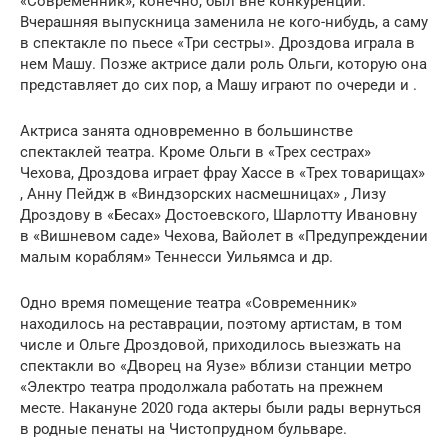
«Современник», конечно, был вне конкуренции.
Вчерашняя выпускница заменила не кого-нибудь, а саму
в спектакле по пьесе «Три сестры». Дроздова играла в
нем Машу. Позже актрисе дали роль Ольги, которую она
представляет до сих пор, а Машу играют по очереди и .
Актриса занята одновременно в большинстве
спектаклей театра. Кроме Ольги в «Трех сестрах»
Чехова, Дроздова играет фрау Хассе в «Трех товарищах»
, Анну Пейдж в «Виндзорских насмешницах» , Лизу
Дроздову в «Бесах» Достоевского, Шарлотту Ивановну
в «Вишневом саде» Чехова, Вайолет в «Предупреждении
малым кораблям» Теннесси Уильямса и др.
Одно время помещение театра «Современник»
находилось на реставрации, поэтому артистам, в том
числе и Ольге Дроздовой, приходилось выезжать на
спектакли во «Дворец на Яузе» вблизи станции метро
«Электро театра продолжала работать на прежнем
месте. Накануне 2020 года актеры были рады вернуться
в родные пенаты на Чистопрудном бульваре.