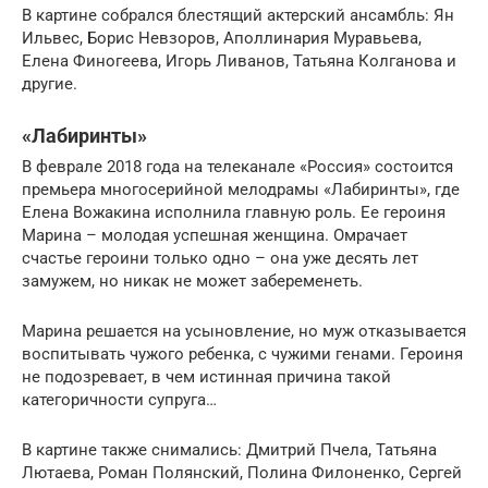
В картине собрался блестящий актерский ансамбль: Ян
Ильвес, Борис Невзоров, Аполлинария Муравьева,
Елена Финогеева, Игорь Ливанов, Татьяна Колганова и
другие.
«Лабиринты»
В феврале 2018 года на телеканале «Россия» состоится
премьера многосерийной мелодрамы «Лабиринты», где
Елена Вожакина исполнила главную роль. Ее героиня
Марина – молодая успешная женщина. Омрачает
счастье героини только одно – она уже десять лет
замужем, но никак не может забеременеть.
Марина решается на усыновление, но муж отказывается
воспитывать чужого ребенка, с чужими генами. Героиня
не подозревает, в чем истинная причина такой
категоричности супруга…
В картине также снимались: Дмитрий Пчела, Татьяна
Лютаева, Роман Полянский, Полина Филоненко, Сергей