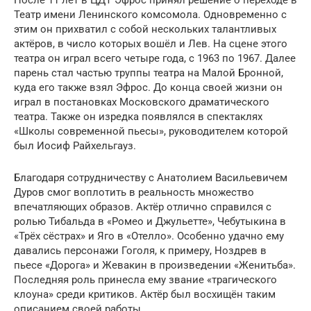
После 11 лет в ЦДТ Эфрос принял решение о переходе в
Театр имени Ленинского комсомола. Одновременно с
этим он прихватил с собой нескольких талантливых
актёров, в число которых вошёл и Лев. На сцене этого
театра он играл всего четыре года, с 1963 по 1967. Далее
парень стал частью труппы театра на Малой Бронной,
куда его также взял Эфрос. До конца своей жизни он
играл в постановках Московского драматического
театра. Также он изредка появлялся в спектаклях
«Школы современной пьесы», руководителем которой
был Иосиф Райхельгауз.
Благодаря сотрудничеству с Анатолием Васильевичем
Дуров смог воплотить в реальность множество
впечатляющих образов. Актёр отлично справился с
ролью Тибальда в «Ромео и Джульетте», Чебутыкина в
«Трёх сёстрах» и Яго в «Отелло». Особенно удачно ему
давались персонажи Гоголя, к примеру, Ноздрев в
пьесе «Дорога» и Жевакин в произведении «Женитьба».
Последняя роль принесла ему звание «трагического
клоуна» среди критиков. Актёр был восхищён таким
описанием своей работы.