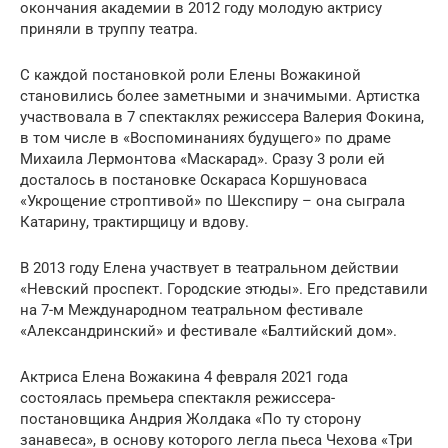
окончания академии в 2012 году молодую актрису
приняли в труппу театра.
С каждой постановкой роли Елены Вожакиной
становились более заметными и значимыми. Артистка
участвовала в 7 спектаклях режиссера Валерия Фокина,
в том числе в «Воспоминаниях будущего» по драме
Михаила Лермонтова «Маскарад». Сразу 3 роли ей
досталось в постановке Оскараса Коршуноваса
«Укрощение строптивой» по Шекспиру – она сыграла
Катарину, трактирщицу и вдову.
В 2013 году Елена участвует в театральном действии
«Невский проспект. Городские этюды». Его представили
на 7-м Международном театральном фестивале
«Александринский» и фестивале «Балтийский дом».
Актриса Елена Вожакина 4 февраля 2021 года
состоялась премьера спектакля режиссера-
постановщика Андрия Жолдака «По ту сторону
занавеса», в основу которого легла пьеса Чехова «Три