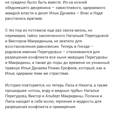
не суждено было быть вместе. Из-за козней
обедневшего дворянина — завистливого, одержимого
жаждой власти и денег Ильи Дунаева — Влас и Надя
расстались врагами.
С тех пор их потомков еще раз свела жизнь, но
перемирия, тайно заключенного Натальей Перегудовой
и Виктором Макридиным, не хватило для
восстановления равновесия. Теперь в Гнезде –
родовом имении Перегудовых – сталкиваются для
разрешения конфликта все ныне живущие Перегудовы
и Макридины, а также до поры до времени не узнанный
правнук Ильи Дунаева Роман Ерофеев, который, как и
Илья, одержим теми же страстями.
История повторяется, но теперь Лиза и Никита, а также
прошедшие «огонь, воду и медные трубы» Наталья
Перегудова, Виктор и Альберт Макридины, Полина и
Липа находят в себе волю, терпение и мудрость для
разрешения конфликта и примирения.