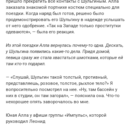
пришло прекратить все контакты с Шульгиным. Алла
заказала знакомой портнихе костюм специально для
поездки. Когда наряд был готов, решено было
продемонстрировать его Шульгину в надежде услышать
от него одобрение. «Так на Западе только проститутки
одеваются», — была его реакция.
Из этой поездки Алла вернулась почему-то одна. Дескать,
у Шульгина появились какие-то дела. Придя домой,
певица сразу же стала хвастаться шмотками, которые ей
там кто-то подарил.
— «Слушай, Шульгин такой толстый, противный,
представляешь, розовое, толстое, рыхлое тело?» Я
вопросительно посмотрел на нее. «Ну, там бассейн у
них в студии, он там загорал», — пояснила она. Что-то
нехорошее опять заворочалось во мне.
Юная Алла у афиши группы «Импульс», которой
руководил Леонид