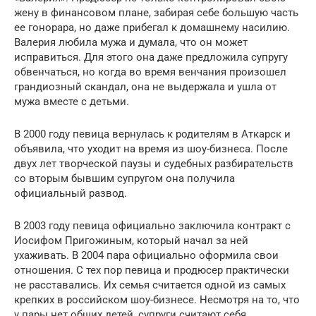
жену в финансовом плане, забирая себе большую часть
ее гонорара, но даже прибегал к домашнему насилию.
Валерия любила мужа и думала, что он может
исправиться. Для этого она даже предложила супругу
обвенчаться, но когда во время венчания произошел
грандиозный скандал, она не выдержала и ушла от
мужа вместе с детьми.
В 2000 году певица вернулась к родителям в Аткарск и
объявила, что уходит на время из шоу-бизнеса. После
двух лет творческой паузы и судебных разбирательств
со вторым бывшим супругом она получила
официальный развод.
В 2003 году певица официально заключила контракт с
Иосифом Пригожиным, который начал за ней
ухаживать. В 2004 пара официально оформила свои
отношения. С тех пор певица и продюсер практически
не расставались. Их семья считается одной из самых
крепких в российском шоу-бизнесе. Несмотря на то, что
у пары нет общих детей, супруги считают себя