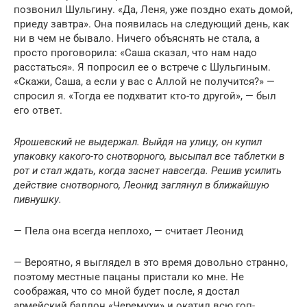
позвонил Шульгину. «Да, Леня, уже поздно ехать домой,
приеду завтра». Она появилась на следующий день, как
ни в чем не бывало. Ничего объяснять не стала, а
просто проговорила: «Саша сказал, что нам надо
расстаться». Я попросил ее о встрече с Шульгиным.
«Скажи, Саша, а если у вас с Аллой не получится?» —
спросил я. «Тогда ее подхватит кто-то другой», — был
его ответ.
Ярошевский не выдержал. Выйдя на улицу, он купил
упаковку какого-то снотворного, высыпал все таблетки в
рот и стал ждать, когда заснет навсегда. Решив усилить
действие снотворного, Леонид заглянул в ближайшую
пивнушку.
— Пела она всегда неплохо, — считает Леонид
— Вероятно, я выглядел в это время довольно странно,
поэтому местные пацаны пристали ко мне. Не
соображая, что со мной будет после, я достал
армейский баллон «Черемухи» и окатил всю гоп-