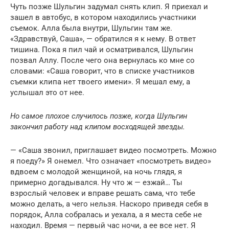
Чуть позже Шульгин задумал снять клип. Я приехал и
зашел в автобус, в котором находились участники
съемок. Алла была внутри, Шульгин там же.
«Здравствуй, Саша», — обратился я к нему. В ответ
тишина. Пока я пил чай и осматривался, Шульгин
позвал Аллу. После чего она вернулась ко мне со
словами: «Саша говорит, что в списке участников
съемки клипа нет твоего имени». Я мешал ему, а
услышал это от нее.
Но самое плохое случилось позже, когда Шульгин
закончил работу над клипом восходящей звезды.
— «Саша звонил, приглашает видео посмотреть. Можно
я поеду?» Я онемел. Что означает «посмотреть видео»
вдвоем с молодой женщиной, на ночь глядя, я
примерно догадывался. Ну что ж — езжай… Ты
взрослый человек и вправе решать сама, что тебе
можно делать, а чего нельзя. Наскоро приведя себя в
порядок, Алла собралась и уехала, а я места себе не
находил. Время — первый час ночи, а ее все нет. Я