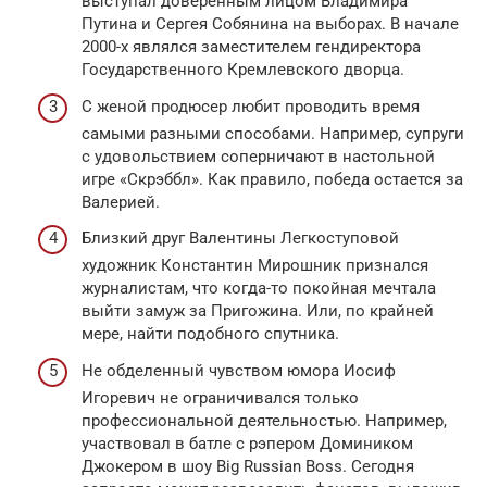
выступал доверенным лицом Владимира
Путина и Сергея Собянина на выборах. В начале
2000-х являлся заместителем гендиректора
Государственного Кремлевского дворца.
С женой продюсер любит проводить время
самыми разными способами. Например, супруги
с удовольствием соперничают в настольной
игре «Скрэббл». Как правило, победа остается за
Валерией.
Близкий друг Валентины Легкоступовой
художник Константин Мирошник признался
журналистам, что когда-то покойная мечтала
выйти замуж за Пригожина. Или, по крайней
мере, найти подобного спутника.
Не обделенный чувством юмора Иосиф
Игоревич не ограничивался только
профессиональной деятельностью. Например,
участвовал в батле с рэпером Домиником
Джокером в шоу Big Russian Boss. Сегодня