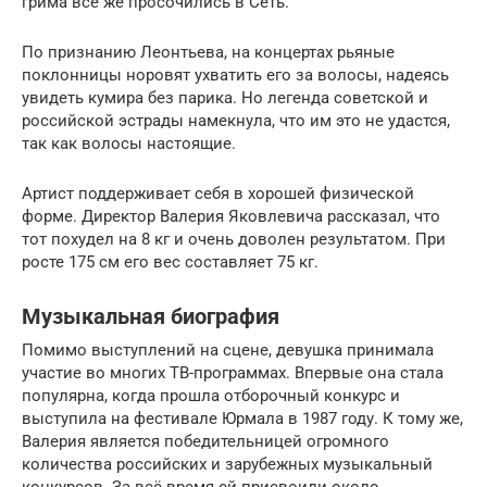
грима все же просочились в Сеть.
По признанию Леонтьева, на концертах рьяные
поклонницы норовят ухватить его за волосы, надеясь
увидеть кумира без парика. Но легенда советской и
российской эстрады намекнула, что им это не удастся,
так как волосы настоящие.
Артист поддерживает себя в хорошей физической
форме. Директор Валерия Яковлевича рассказал, что
тот похудел на 8 кг и очень доволен результатом. При
росте 175 см его вес составляет 75 кг.
Музыкальная биография
Помимо выступлений на сцене, девушка принимала
участие во многих ТВ-программах. Впервые она стала
популярна, когда прошла отборочный конкурс и
выступила на фестивале Юрмала в 1987 году. К тому же,
Валерия является победительницей огромного
количества российских и зарубежных музыкальный
конкурсов. За всё время ей присвоили около