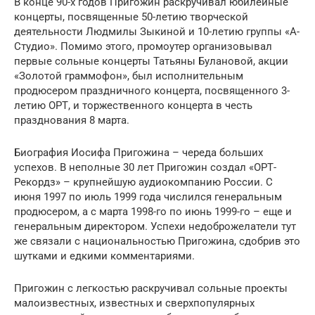
В конце 90-х годов Пригожин раскручивал юбилейные
концерты, посвященные 50-летию творческой
деятельности Людмилы Зыкиной и 10-летию группы «А-
Студио». Помимо этого, промоутер организовывал
первые сольные концерты Татьяны Булановой, акции
«Золотой граммофон», был исполнительным
продюсером праздничного концерта, посвященного 3-
летию ОРТ, и торжественного концерта в честь
празднования 8 марта.
Биография Иосифа Пригожина – череда больших
успехов. В неполные 30 лет Пригожин создал «ОРТ-
Рекордз» – крупнейшую аудиокомпанию России. С
июня 1997 по июль 1999 года числился генеральным
продюсером, а с марта 1998-го по июнь 1999-го – еще и
генеральным директором. Успехи недоброжелатели тут
же связали с национальностью Пригожина, сдобрив это
шутками и едкими комментариями.
Пригожин с легкостью раскручивал сольные проекты
малоизвестных, известных и сверхпопулярных