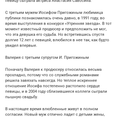
певицу сыграла актриса Анастасия Савосина.
С третьим мужем Иосифом Пригожиным любимица
публики познакомилась очень давно, в 1991 году, во
время выступления в конкурсе «Утренняя звезда». В тот
момент известный продюсер и предположить не мог,
что эта девушка его судьба. Но встретившись спустя
долгие 12 лет с певицей, влюбился в нее так, как будто
увидел впервые.
Валерия с третьим супругом И. Пригожиным
Поначалу Валерия к продюсеру относилась весьма
прохладно, потому что со служебными романами
решила завязать навсегда. Но теплое искреннее
отношение Иосифа постепенно растопило сердце
певицы, и в 2004 году сблизившиеся коллеги сыграли
пышную свадьбу.
В настоящее время влюбленные живут в полном
согласии. Новый муж отлично ладит с детьми жены,