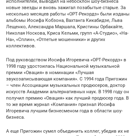
исполнителей, выводил на небосклон шоу-бизнеса
новые звезды и вновь зажигал позабытые старые. За
несколько месяцев работы «ОРТ-Рекордз» были изданы
альбомы Иосифа Кобзона, Вахтанга Кикабидзе, Льва
Лещенко, Александра Маршала, Кристины Орбакайте,
Николая Носкова, Криса Кельми, групп «А-Студио», «На-
На», «Сплин», «Отпетые мошенники» и других
коллективов.
Под руководством Иосифа Игоревича «ОРТ-Рекордз» в
1998 году удостоилась Национальной музыкальной
премии «Овация» в номинации «Лучшая
звукозаписывающая компания». С 1994 года Пригожин
– член Ассоциации музыкальных продюсеров, доктор
искусств Академии альтернативных наук. В 1998 году он
получил премию «Овация» как лучший продюсер года. В
то же время журнал «Компания» признал Иосифа
Игоревича лучшим бизнесменом года в области шоу-
бизнеса.
А еще Пригожин сумел объединить коллег, убедив их не