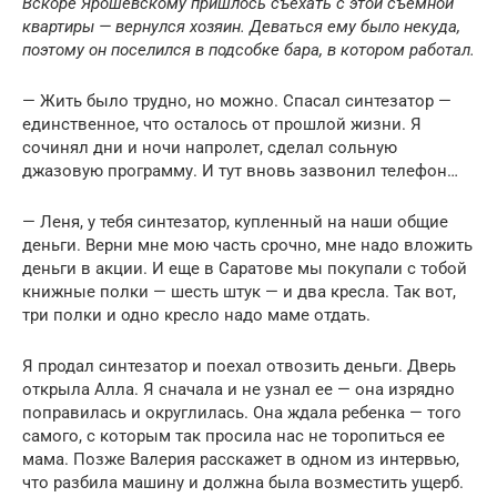
Вскоре Ярошевскому пришлось съехать с этой съемной
квартиры — вернулся хозяин. Деваться ему было некуда,
поэтому он поселился в подсобке бара, в котором работал.
— Жить было трудно, но можно. Спасал синтезатор —
единственное, что осталось от прошлой жизни. Я
сочинял дни и ночи напролет, сделал сольную
джазовую программу. И тут вновь зазвонил телефон…
— Леня, у тебя синтезатор, купленный на наши общие
деньги. Верни мне мою часть срочно, мне надо вложить
деньги в акции. И еще в Саратове мы покупали с тобой
книжные полки — шесть штук — и два кресла. Так вот,
три полки и одно кресло надо маме отдать.
Я продал синтезатор и поехал отвозить деньги. Дверь
открыла Алла. Я сначала и не узнал ее — она изрядно
поправилась и округлилась. Она ждала ребенка — того
самого, с которым так просила нас не торопиться ее
мама. Позже Валерия расскажет в одном из интервью,
что разбила машину и должна была возместить ущерб.