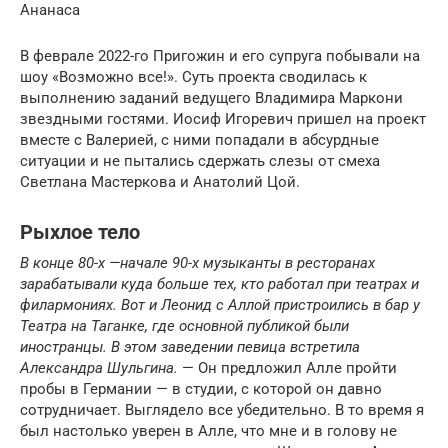
Ананаса
В феврале 2022-го Пригожин и его супруга побывали на
шоу «Возможно все!». Суть проекта сводилась к
выполнению заданий ведущего Владимира Маркони
звездными гостями. Иосиф Игоревич пришел на проект
вместе с Валерией, с ними попадали в абсурдные
ситуации и не пытались сдержать слезы от смеха
Светлана Мастеркова и Анатолий Цой.
Рыхлое тело
В конце 80-х —
начале 90-х музыканты в ресторанах
зарабатывали куда больше тех, кто работал при театрах и
филармониях. Вот и Леонид с Аллой пристроились в бар у
Театра на Таганке, где основной публикой были
иностранцы. В этом заведении певица встретила
Александра Шульгина.
— Он предложил Алле пройти
пробы в Германии — в студии, с которой он давно
сотрудничает. Выглядело все убедительно. В то время я
был настолько уверен в Алле, что мне и в голову не