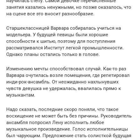
научилась степу. Самой девочке перечисленные
занятия казались ненужными, но позже оказалось, что
на сцене все это вносит разнообразие.
Старшеклассницей Варвара собиралась учиться на
модельера. У будущей певицы были хорошие
способности к шитью, поэтому для поступления
рассматривался Институт легкой промышленности.
Однако планы остались только в голове.
Изменению мечты способствовал случай. Как-то раз
Варвара очутилась возле помещения, где репетировал
инди-рок-ансамбль. От неожиданно нахлынувших
чувств девушка не удержалась, ввалилась прямо к
музыкантам.
Надо сказать, последние скоро поняли, что такое
восхищение не может быть без причины. Руководитель
ансамбля попросил Лену исполнить любое
музыкальное произведение. Голос исполнительницы
был чарующим. Предложение стать солисткой будущая