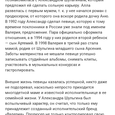
предложил ей сделать сольную карьеру. Алла
развелась с первым мужем, т. к. у нее начался роман с
продюсером, от которого она вскоре родила дочку Аню.
В 1992 году Александр сделал певице, которую к тому
времени поклонники в России уже знали под именем
Валерия, предложение. Пара официально оформила
отношения, а в 1994 году у них родился второй ребенок
— сын Артемий. В 1998 Валерия в третий раз стала
мамой, родив от Шульгина младшего сына Арсения.
Заботы материнства не мешали певице успешно
записывать студийные альбомы, снимать клипы,
участвовать в музыкальных конкурсах и
гастролировать.
Внешне жизнь певицы казалась успешной, никто даже
не подозревал, насколько непросто приходится
многодетной маме и известной исполнительнице в ее
семейной жизни. У Александра Шульгина был
вспыльчивый характер, он считал, что только ему
принадлежит созданный исполнительский бренд
«Валерия». Продюсер не только контролировал свою