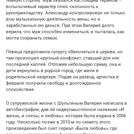
темную сторону. Муж оказался настоящим тираном –
вспыльчивый характер плюс склонность к
рукоприкладству. Александр контролировал не только
всю музыкальную деятельность жены, но и
заработанные ею деньги. При этом Валерия долго
верила, что муж способен измениться, и пыталась, как
могла сохранить семью.
Певица предложила супругу обвенчаться в церкви, но
там произошел крупный конфликт, ставший для нее
последней каплей. Отложив небольшую сумму, она и
дети вернулись в родной город, где жили в
родительской квартире. Подав на развод, артистка в
феврале получила свободу и долгожданное
спокойствие.
О супружеской жизни с Шульгиным Валерия написала в
автобиографии, дав ей недвусмысленное название «И
жизнь, и слезы, и любовь», которая была издана в 2006
году. Несколько позже в 2010-м по сюжету этого
произведения был снят сериал «Была любовь», где