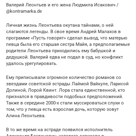
Валерий Леонтьев и его жена Людмила Исакович /
@kontramarka.de
Личная жизнь Леонтьева окутана тайнами, о ней
слагаются легенды. В свое время Андрей Малахов в
программе «Пусть говорят» сделал вывод, что матерью
певца была его старшая сестра Майя, а предполагаемые
родители Леонтьева приходились ему бабушкой и
дедушкой. Валерий едва не подал в суд, но конфликт
удалось урегулировать.
Ему приписывали огромное количество романов со
звездами советской эстрады Лаймой Вайкуле, Ларисой
Долиной, Лорой Квинт. Лора стала единственной, кто
признался в правдивости подобных предположений.
Также в середине 2000-х стали муссироваться слухи о
том, что у певца есть взрослая дочь, которую зовут
Алина Леонтьева.
В то же время на эстраде появился исполнитель
Александр Богданович, которого записали в