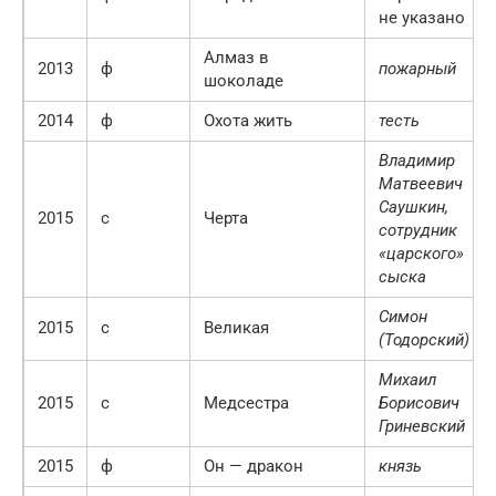
не указано
Алмаз в
2013
ф
пожарный
шоколаде
2014
ф
Охота жить
тесть
Владимир
Матвеевич
Саушкин,
2015
с
Черта
сотрудник
«царского»
сыска
Симон
2015
с
Великая
(Тодорский)
Михаил
2015
с
Медсестра
Борисович
Гриневский
2015
ф
Он — дpaкон
князь