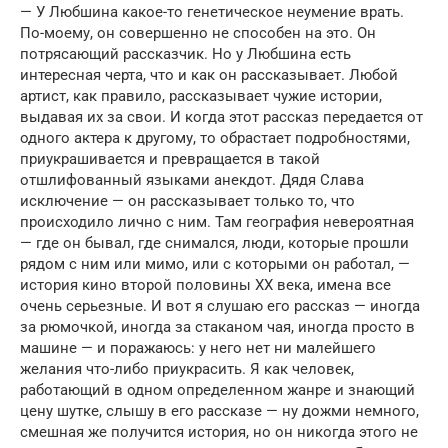
— У Любшина какое-то генетическое неумение врать.
По-моему, он совершенно не способен на это. Он
потрясающий рассказчик. Но у Любшина есть
интересная черта, что и как он рассказывает. Любой
артист, как правило, рассказывает чужие истории,
выдавая их за свои. И когда этот рассказ передается от
одного актера к другому, то обрастает подробностями,
приукрашивается и превращается в такой
отшлифованный языками анекдот. Дядя Слава
исключение — он рассказывает только то, что
происходило лично с ним. Там география невероятная
— где он бывал, где снимался, люди, которые прошли
рядом с ним или мимо, или с которыми он работал, —
история кино второй половины ХХ века, имена все
очень серьезные. И вот я слушаю его рассказ — иногда
за рюмочкой, иногда за стаканом чая, иногда просто в
машине — и поражаюсь: у него нет ни малейшего
желания что-либо приукрасить. Я как человек,
работающий в одном определенном жанре и знающий
цену шутке, слышу в его рассказе — ну дожми немного,
смешная же получится история, но он никогда этого не