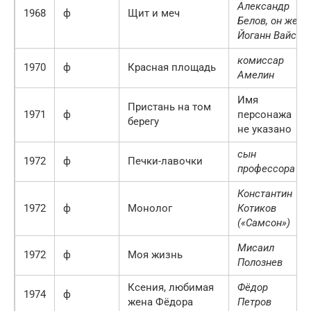
Александр
1968
ф
Щит и меч
Белов, он же
Йоганн Вайс
комиссар
1970
ф
Красная площадь
Амелин
Имя
Пристань на том
1971
ф
персонажа
берегу
не указано
сын
1972
ф
Печки-лавочки
профессора
Константин
1972
ф
Монолог
Котиков
(«Самсон»)
Мисаил
1972
ф
Моя жизнь
Полознев
Ксения, любимая
Фёдор
1974
ф
жена Фёдора
Петров