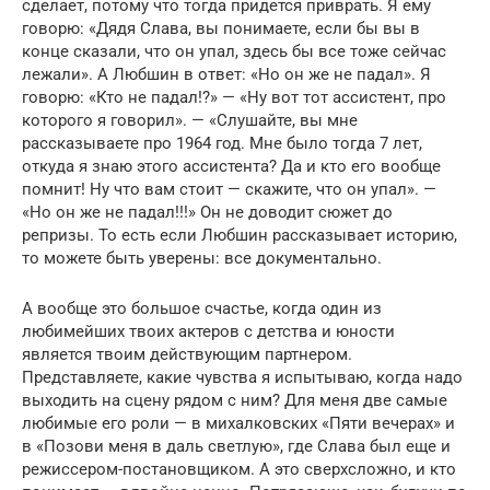
сделает, потому что тогда придется приврать. Я ему
говорю: «Дядя Слава, вы понимаете, если бы вы в
конце сказали, что он упал, здесь бы все тоже сейчас
лежали». А Любшин в ответ: «Но он же не падал». Я
говорю: «Кто не падал!?» — «Ну вот тот ассистент, про
которого я говорил». — «Слушайте, вы мне
рассказываете про 1964 год. Мне было тогда 7 лет,
откуда я знаю этого ассистента? Да и кто его вообще
помнит! Ну что вам стоит — скажите, что он упал». —
«Но он же не падал!!!» Он не доводит сюжет до
репризы. То есть если Любшин рассказывает историю,
то можете быть уверены: все документально.
А вообще это большое счастье, когда один из
любимейших твоих актеров с детства и юности
является твоим действующим партнером.
Представляете, какие чувства я испытываю, когда надо
выходить на сцену рядом с ним? Для меня две самые
любимые его роли — в михалковских «Пяти вечерах» и
в «Позови меня в даль светлую», где Слава был еще и
режиссером-постановщиком. А это сверхсложно, и кто