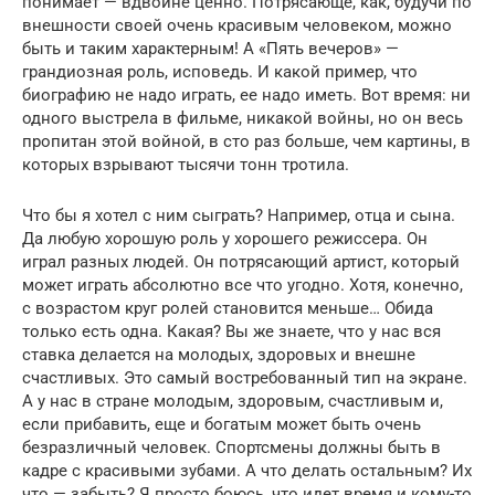
понимает — вдвойне ценно. Потрясающе, как, будучи по
внешности своей очень красивым человеком, можно
быть и таким характерным! А «Пять вечеров» —
грандиозная роль, исповедь. И какой пример, что
биографию не надо играть, ее надо иметь. Вот время: ни
одного выстрела в фильме, никакой войны, но он весь
пропитан этой войной, в сто раз больше, чем картины, в
которых взрывают тысячи тонн тротила.
Что бы я хотел с ним сыграть? Например, отца и сына.
Да любую хорошую роль у хорошего режиссера. Он
играл разных людей. Он потрясающий артист, который
может играть абсолютно все что угодно. Хотя, конечно,
с возрастом круг ролей становится меньше… Обида
только есть одна. Какая? Вы же знаете, что у нас вся
ставка делается на молодых, здоровых и внешне
счастливых. Это самый востребованный тип на экране.
А у нас в стране молодым, здоровым, счастливым и,
если прибавить, еще и богатым может быть очень
безразличный человек. Спортсмены должны быть в
кадре с красивыми зубами. А что делать остальным? Их
что — забыть? Я просто боюсь, что идет время и кому-то