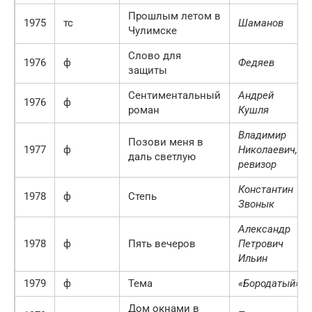
Прошлым летом в
1975
тс
Шаманов
Чулимске
Слово для
1976
ф
Федяев
защиты
Сентиментальный
Андрей
1976
ф
роман
Кушля
Владимир
Позови меня в
1977
ф
Николаевич,
даль светлую
ревизор
Константин
1978
ф
Степь
Звонык
Александр
1978
ф
Пять вечеров
Петрович
Ильин
1979
ф
Тема
«Бородатый»
Дом окнами в