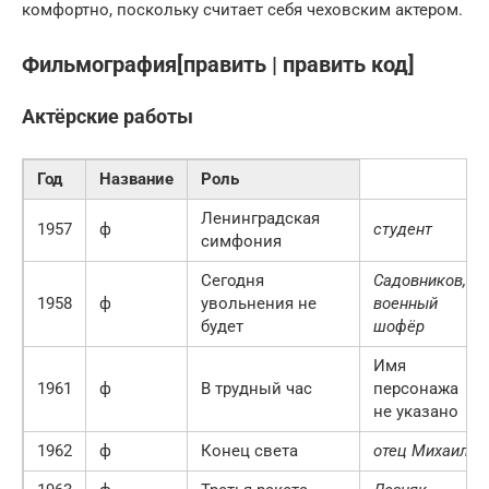
комфортно, поскольку считает себя чеховским актером.
Фильмография[править | править код]
Актёрские работы
Год
Название
Роль
Ленинградская
1957
ф
студент
симфония
Сегодня
Садовников,
1958
ф
увольнения не
военный
будет
шофёр
Имя
1961
ф
В трудный час
персонажа
не указано
1962
ф
Конец света
отец Михаил