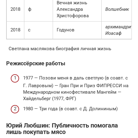
Вечная жизнь
2018
ф
Александра
Волшебник
Христофорова
архимaндрит
2018
с
Годунов
Иоасаф
Светлана маслякова биография личная жизнь
Режиссёрские работы
1977 — Позови меня в даль светлую (в соавт. с
Г. Лавровым) — Гран При и Приз ФИПРЕССИ на
Международном кинофестивале Мангeйм —
Хайдельберг (1977, ФРГ)
1980 — Три года (в соавт. с Д. Долининым)
Юрий Любшин: Публичность помогала
лишь покупать мясо