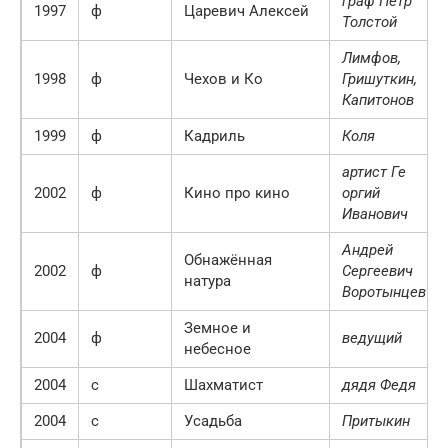
граф Пётр
1997
ф
Царевич Алексей
Толстой
Лимфов,
1998
ф
Чехов и Ко
Гришуткин,
Капитонов
1999
ф
Кадриль
Коля
артист Ге
2002
ф
Кино про кино
opгий
Иванович
Андрей
Обнажённая
2002
ф
Сергеевич
натура
Воротынцев
Земное и
2004
ф
ведущий
небесное
2004
с
Шахматист
дядя Федя
2004
с
Усадьба
Притыкин