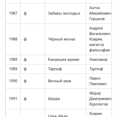
Антон
1987
ф
Забавы молодых
Михайлович
Горшков
Андрей
Васильевич
1988
ф
Чёрный монах
Коврин,
магистр
философии
1989
ф
Канувшее время
Онисимов
1989
ф
Тартюф
Тартюф
Павел
1990
ф
Вечный муж
Павлович
Фёдор
1991
ф
Шкура
Дмитриевич
Куропатов
боярин
Царь Иван