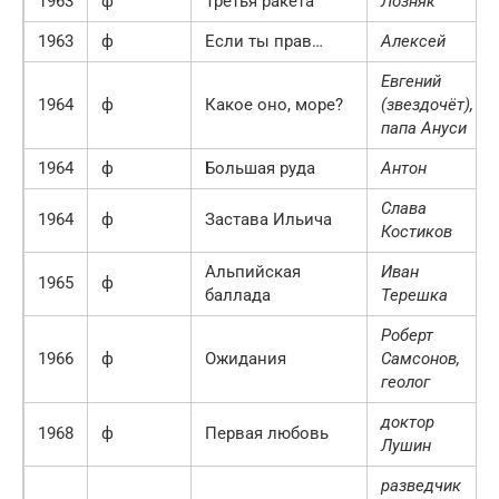
1963
ф
Третья paкета
Лозняк
1963
ф
Если ты прав…
Алексей
Евгений
1964
ф
Какое оно, море?
(звездочёт),
папа Ануси
1964
ф
Большая руда
Антон
Слава
1964
ф
Застава Ильича
Костиков
Альпийская
Иван
1965
ф
баллада
Терешка
Роберт
1966
ф
Ожидания
Самсонов,
геолог
доктор
1968
ф
Первая любовь
Лушин
разведчик