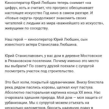
Кинооператор Юрий Любшин теперь снимает «на
цифру», хоть и считает, что прогресс обесценивает
настоящее искусство Год кино в самом разгаре. И
«Новые округа» продолжают знакомить своих
читателей с людьми из мира «важнейшего из искусств»,
живущими по соседству.
Наш герой — кинооператор Юрий Любшин, сын
известного актера Станислава Любшина.
Юрий Станиславович, у вас дом в деревне Мостовское
в Рязановском поселении. Почему именно это место
вы выбрали? По совету друзей поехали с супругой
посмотреть участок под строительство.
Это был холм, покрытый одуванчиками. Внизу блестела
река, рядом паслись коровы, щелкал кнут пастуха.
Абсолютно пасторальная картинка конца XX века. Нас
очаровала здешняя природа. Мой дом — моя защита от
урбанизации. Мы с супругой можем отъехать на
несколько километров, бросить надувную лодку в