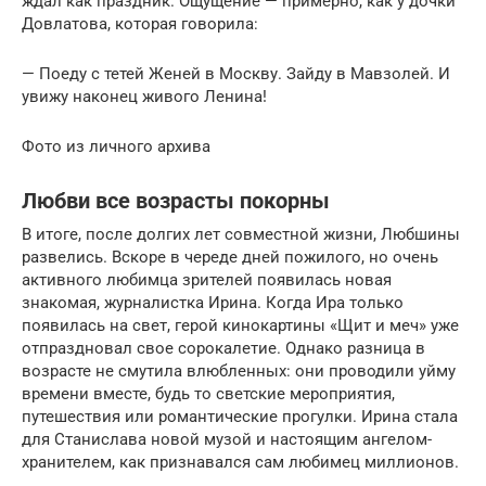
ждал как праздник. Ощущение — примерно, как у дочки
Довлатова, которая говорила:
— Поеду с тетей Женей в Москву. Зайду в Мавзолей. И
увижу наконец живого Ленина!
Фото из личного архива
Любви все возрасты покорны
В итоге, после долгих лет совместной жизни, Любшины
развелись. Вскоре в череде дней пожилого, но очень
активного любимца зрителей появилась новая
знакомая, журналистка Ирина. Когда Ира только
появилась на свет, герой кинокартины «Щит и меч» уже
отпраздновал свое сорокалетие. Однако разница в
возрасте не смутила влюбленных: они проводили уйму
времени вместе, будь то светские мероприятия,
путешествия или романтические прогулки. Ирина стала
для Станислава новой музой и настоящим ангелом-
хранителем, как признавался сам любимец миллионов.