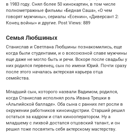
в 1983 году. Снял более 50 кинокартин, в том числе
полнометражные фильмы «Бедная Саша», «О чем
говорят мужчины», сериалы «Есенин», «Диверсант 2:
Конец войны» и другие. Post Views: 889
Семья Любшиных
Станислав и Светлана Любшины познакомились, еще
когда были студентами, и о всесоюзной славе мужчины
еще даже не могло быть и речи. Вскоре после свадьбы у
них родился первенец, сын по имени Юрий. Почти сразу
после этого началась актерская карьера отца
семейства.
Младший сын, которого назвали Вадимом, родился,
когда Станислав исполнял роль Ивана Трешки в
«Альпийской балладе». Оба сына с ранних лет росли в
окружении работников киноиндустрии. Старший решил
остаться за кадром и стал кинооператором. Ну а
младшему с лихвой достался отцовский талант, и он
решил тоже посвятить себя актерскому мастерству.