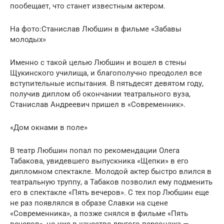
пообещает, что станет известным актером.
На фото:Станислав Любшин в фильме «Забавы
молодых»
Именно с такой целью Любшин и вошел в стены
Щукинского училища, и благополучно преодолел все
вступительные испытания. В пятьдесят девятом году,
получив диплом об окончании театрального вуза,
Станислав Андреевич пришел в «Современник».
«Дом окнами в поле»
В театр Любшин попал по рекомендации Олега
Табакова, увидевшего выпускника «Щепки» в его
дипломном спектакле. Молодой актер быстро влился в
театральную труппу, а Табаков позволил ему подменить
его в спектакле «Пять вечеров». С тех пор Любшин еще
не раз появлялся в образе Славки на сцене
«Современника», а позже снялся в фильме «Пять
вечеров», но уже в качестве другого персонажа —