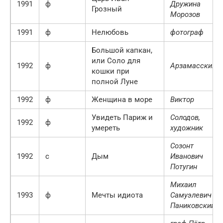
1991
ф
Дружина
Грозный
Морозов
1991
ф
Нелюбовь
фотограф
Большой капкан,
или Соло для
1992
ф
Арзамасский
кошки при
полной Луне
1992
ф
Женщина в море
Виктор
Увидеть Париж и
Солодов,
1992
ф
умереть
художник
Созонт
1992
с
Дым
Иванович
Потугин
Михаил
1993
ф
Мечты идиота
Самуэлевич
Паниковский