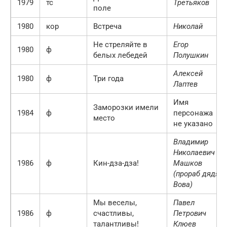
1979
тс
Третьяков
поле
1980
кор
Встреча
Николай
Не стреляйте в
Егор
1980
ф
белых лебедей
Полушкин
Алексей
1980
ф
Три года
Лаптев
Имя
Заморозки имели
1984
ф
персонажа
место
не указано
Владимир
Николаевич
1986
ф
Кин-дза-дза!
Машков
(прораб дядя
Вова)
Мы веселы,
Павел
1986
ф
счастливы,
Петрович
талантливы!
Клюев