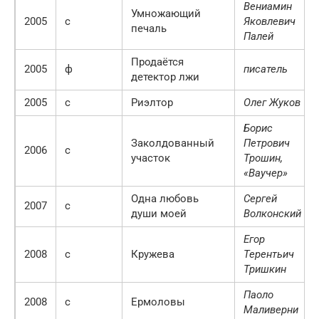
Вениамин
Умножающий
2005
с
Яковлевич
печаль
Палей
Продаётся
2005
ф
писатель
детектор лжи
2005
с
Риэлтор
Олег Жуков
Борис
Заколдованный
Петрович
2006
с
участок
Трошин,
«Ваучер»
Одна любовь
Сергeй
2007
с
души моей
Волконский
Егор
2008
с
Кружева
Терентьич
Тришкин
Паоло
2008
с
Ермоловы
Маливерни