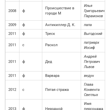
Илья
Происшествие в
2008
ф
Григорьевич
городе М
Парамонов
2009
ф
Антикиллер Д. К.
папа
2011
ф
Треск
Выгодский
патриарх
2011
с
Раскол
Иосиф
Андрей
2011
ф
Дед
Петрович
Львов
2011
ф
Варвара
ведун
Глава
2012
с
Пятая стража
Конвента
Светлых
Имя
2013
ф
Неродной
персонажа