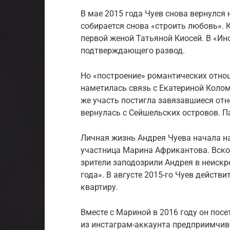
В мае 2015 года Чуев снова вернулся 
собирается снова «строить любовь». 
первой женой Татьяной Киосей. В «Ин
подтверждающего развод.
Но «построение» романтических отнош
наметилась связь с Екатериной Колом
же участь постигла завязавшиеся отн
вернулась с Сейшельских островов. П
Личная жизнь Андрея Чуева начала на
участница Марина Африкантова. Вско
зрители заподозрили Андрея в неискр
года». В августе 2015-го Чуев действ
квартиру.
Вместе с Мариной в 2016 году он пос
из инстаграм-аккаунта предприимчиво