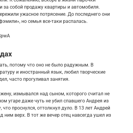
и за собой продажу квартиры и автомобиля.
ережили ужасное потрясение. До последнего они
фэмили», но семья все-таки распалась.
CpwA
одах
ать, потому что оно не было радужным. В
ратуру и иностранный язык, любил творческие
ел, часто прогуливал занятия.
жену, измывался над сыном, которого считал не
ом угаре даже чуть не убил спавшего Андрея из
 что проснулся, оттолкнул дуло. В 13 лет Андрей
 ним верх. В тот же вечер отец навсегда ушел из