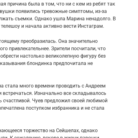
ая причина была в том, что ни с кем из ребят так
девушки появились тревожные симптомы, из-за
олжать съемки. Однако ушла Марина ненадолго. В
 телешоу и начала активно вести Инстаграм.
стоящему преобразилась. Она значительно
ого привлекательнее. Зрители посчитали, что
иобрести настолько великолепную фигуру без
сказывания блондинка предпочитала не
на стала много времени проводить с Андреем
 встречаться. Изначально все складывалось
ь счастливой. Чуев предложил своей любимой
печатлена поступком избранника и не стала
нающееся торжество на Сейшелах, однако
ли. К сожалению, вскоре в жизни парочки