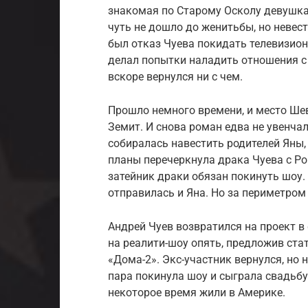
знакомая по Старому Осколу девушка
чуть не дошло до женитьбы, но невест
был отказ Чуева покидать телевизион
делал попытки наладить отношения с 
вскоре вернулся ни с чем.
Прошло немного времени, и место Шев
Земит. И снова роман едва не увенча
собиралась навестить родителей Яны,
планы перечеркнула драка Чуева с Р
затейник драки обязан покинуть шоу.
отправилась и Яна. Но за периметром
Андрей Чуев возвратился на проект в
на реалити-шоу опять, предложив ст
«Дома-2». Экс-участник вернулся, но 
пара покинула шоу и сыграла свадьбу.
некоторое время жили в Америке.