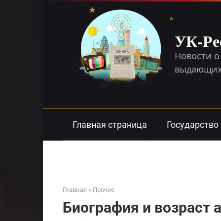
Перейти
к
контенту
УК-Ре
Новости о
выдающихс
Главная страница
Государство
Главная
»
Прочее
Биография и возраст а