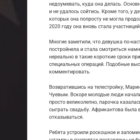
недоумевать, куда она делась. Основн
и не удалось сойтись. Кроме того, у 
которых она попросту не могла прод
2020 году она вновь стала участницей
Многие заметили, что девушка по-на
постройнела и стала смотреться намн
нереально в такие короткие сроки пр
специальных операций. Подобные вы
комментировать.
Возвратившись на телестройку, Мари
Чуевым. Вскоре молодые люди начали
просто великолепно, парочка казалас
сыграть свадьбу. Африкантова была в
отказываться.
Ребята устроили роскошное и запоми
штампы в паспортах поставлены не бы