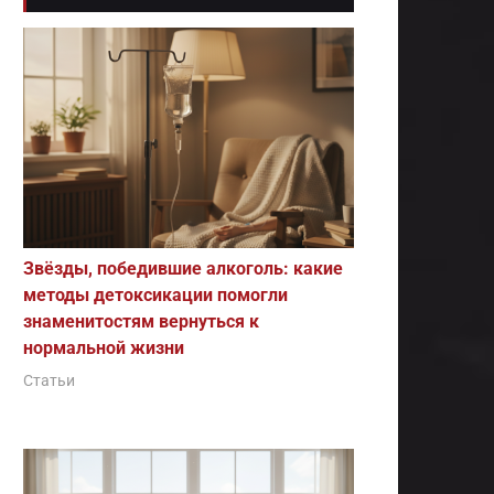
Звёзды, победившие алкоголь: какие
методы детоксикации помогли
знаменитостям вернуться к
нормальной жизни
Статьи