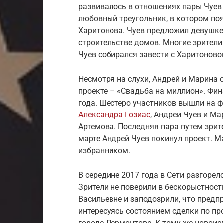
развивалось в отношениях пары Чуев
любовный треугольник, в котором по
Харитонова. Чуев предложил девушке 
строительстве домов. Многие зрители
Чуев собирался завести с Харитонов
Несмотря на слухи, Андрей и Марина 
проекте – «Свадьба на миллион». Фин
года. Шестеро участников вышли на
Александра Гозиас
, Андрей Чуев и М
Артемова. Последняя пара путем зрит
марте Андрей Чуев покинул проект. М
избранником.
В середине 2017 года в Сети разгорел
Зрители не поверили в бескорыстнос
Васильевне и заподозрили, что предп
интересуясь состоянием сделки по п
городе Лермонтове. К тому же новоис