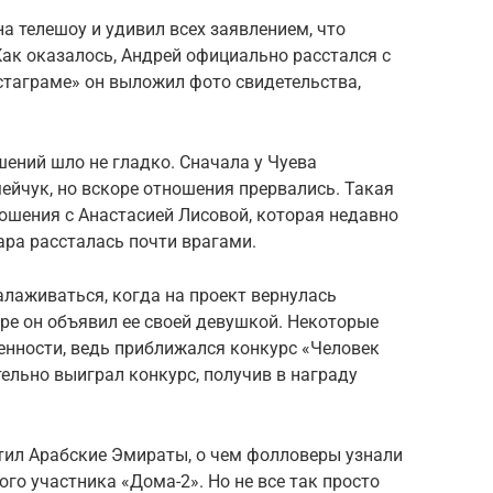
на телешоу и удивил всех заявлением, что
Как оказалось, Андрей официально расстался с
стаграме» он выложил фото свидетельства,
ений шло не гладко. Сначала у Чуева
ейчук, но вскоре отношения прервались. Такая
ошения с Анастасией Лисовой, которая недавно
ара рассталась почти врагами.
лаживаться, когда на проект вернулась
ре он объявил ее своей девушкой. Некоторые
енности, ведь приближался конкурс «Человек
ительно выиграл конкурс, получив в награду
етил Арабские Эмираты, о чем фолловеры узнали
го участника «Дома-2». Но не все так просто