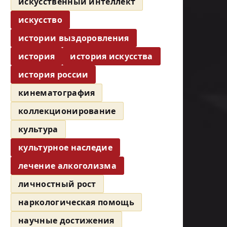
искусственный интеллект
искусство
истории выздоровления
история
история искусства
история россии
кинематография
коллекционирование
культура
культурное наследие
лечение алкоголизма
личностный рост
наркологическая помощь
научные достижения