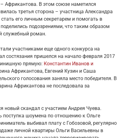
 – Африкантова. В этом союзе наметился
явилась третья сторона – участница Александра
стать его личным секретарем и помогать в
 поделились подозрениями, что таким образом
ой служебный роман.
стали участниками еще одного конкурса на
ал состязания пришелся на начало февраля 2017
 финишную прямую:
Константин Иванов и
арина Африкантова, Евгений Кузин и Саша
ельского голосования заняла место победителя. В
арина Африкантова не последовала за
ся новый скандал с участием Андрея Чуева.
ть поступка шоумена по отношению к Ольге
риниматель выбивал плату с Гобозовой, регулярно
родаже личной квартиры Ольги Васильевны в
печенного жениха начала терроризировать