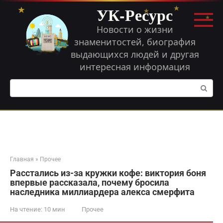
Перейти
УК-Ресурс
к
контенту
Новости о жизни
знаменитостей, биография
выдающихся людей и другая
интересная информация
Поиск:
Главная
»
Прочее
Расстались из-за кружки кофе: виктория боня
впервые рассказала, почему бросила
наследника миллиардера алекса смерфита
На чтение:
10 мин
Прочее