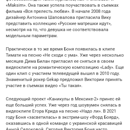
«Maksim». Она также успела поучаствовать в съемках
фильма «Вся прелесть любви». В начале 2008 года
дизайнер Антонина Шаповалова пригласила Вику
представить коллекцию «Русские матрешки идут»,
несмотря на то, что девушка не соответствовала
модельным параметрам.
Практически в то же время Боня появилась в клипе
Тимати на песню «Не сходи с ума». Уже через несколько
месяцев Дима Билан пригласил ее сняться в своем
видеоклипе на романтическую композицию «Lady». Еще
один клип с участием телеведущей вышел в 2010 году.
Знаменитый рокер Gekap предложил Виктории принять
участие в съемках видео «Ты такая».
Следующий проект «Каникулы в Мексике-2» принес ей
еще больший успех. Уже через год шоувумен снялась в
видеоклипе Егора Крида на песню «Надо ли». В 2021
году Боня «засветилась» в экстрим-шоу «Форд Боярд»,
оказавшись в одной команде с украинской красавицей
Анной Седоковой. Сегодня Виктория Боня часто