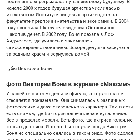
постепенно «прогрызала» путь к светлому будущему. В
начале 2000-х годов будущая артистка числилась в
московском Институте пищевых производств на
факультете предпринимательства и экономики. В 2004
году окончила Школу телевидения «Останкино».
Накопив денег, В 2002 году, Боня поехала в Лос-
Анджелесе, где училась и занималась
самосовершенствованием. Вскоре девушка заскучала
за родным краем и вернулась домой.
Губы Виктории Бони
Фото Виктории Бони в журнале «Максим»
У нашей героини модельная фигура, которую она не
стесняется показывать. Она снималась в различных
фотоссесиях и даже откровенного характера. Так, в сети
есть снимки, где Виктория запечатлена в купальнике.
Все в пределах морали. Есть фото, где актриса голая, но
только до пояса. И то это был случай, когда Виктория
Боня не специально снялась в таком виде. Фото сделал
папарацци, когда девушка вместе с подругой отдыхали