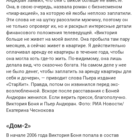
Андюран заявил, что они с Викой больше не вместе.
Она, в свою очередь, назвала роман с бизнесменом
«пиар-акцией», за которую ей якобы неплохо заплатили.
Эти слова не на шутку разозлили мужчину, поэтому он
не только опроверг их, но и раскрыл интересные детали
финансового положения телеведущей. «Виктория
больше не живет на моей вилле. Она пробыла там пару
месяцев, а сейчас живет в квартире. Я действительно
оплачивал аренду ее квартиры в течение года, чтобы
она могла хоть где-то жить. По-видимому, она лишь
делала вид, что сказочно богата. На самом деле у нее
не было денег, чтобы заплатить за аренду квартиры для
себя и дочери», — приводит слова Пьера издание
«СтарХит». Правда, потом он извинился перед экс-
возлюбленной. Вскоре после расставания с Боней
Андюран женился. Если верить прессе, благополучно.
Виктория Боня и Пьер Андюран. Фото: РИА Новости/
Екатерина Чеснокова
«Дом-2»
В начале 2006 года Виктория Боня попала в состав