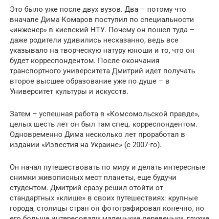
Это было уже после двух вузов. Два – потому что
вначале Дима Комаров поступил по специальности
«инженер» в киевский НТУ. Почему он пошел туда –
даже родители удивились несказанно, ведь все
указывало на творческую натуру юноши и то, что он
будет корреспондентом. После окончания
транспортного университета Дмитрий идет получать
второе высшее образование уже по душе – в
Университет культуры и искусств.
Затем – успешная работа в «Комсомольской правде»,
целых шесть лет он был там спец. корреспондентом.
Одновременно Дима несколько лет проработал в
издании «Известия на Украине» (с 2007-го).
Он начал путешествовать по миру и делать интересные
снимки живописных мест планеты, еще будучи
студентом. Дмитрий сразу решил отойти от
стандартных «клише» в своих путешествиях: крупные
города, столицы стран он фотографировал конечно, но
его больше интересовали маленькие деревеньки, глухие