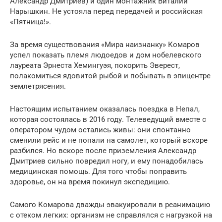
Александр Дмитриев) и один монтажник Виталий
Нарышкин. Не устояла перед передачей и российская
«Пятница!».
За время существования «Мира наизнанку» Комаров
успел показать племя людоедов и дом нобелевского
лауреата Эрнеста Хемингуэя, покорить Эверест,
полакомиться ядовитой рыбой и побывать в эпицентре
землетрясения.
Настоящим испытанием оказалась поездка в Непал,
которая состоялась в 2016 году. Телеведущий вместе с
оператором чудом остались живы: они спонтанно
сменили рейс и не попали на самолет, который вскоре
разбился. Но вскоре после приземления Александр
Дмитриев сильно повредил ногу, и ему понадобилась
медицинская помощь. Для того чтобы поправить
здоровье, он на время покинул экспедицию.
Самого Комарова дважды эвакуировали в реанимацию
с отеком легких: организм не справлялся с нагрузкой на