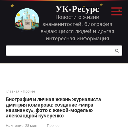
Перейти
УК-Ресурс
к
контенту
Новости о жизни
знаменитостей, биография
выдающихся людей и другая
интересная информация
Поиск:
Главная
»
Прочее
Биография и личная жизнь журналиста
дмитрия комарова: создание «мира
наизнанку», фото с женой-моделью
александрой кучеренко
На чтение:
28 мин
Прочее