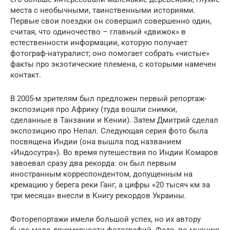
места с необычными, таинственными историями.
Первые свои поездки он совершил совершенно один,
считая, что одиночество – главный «движок» в
естественности информации, которую получает
фотограф-натуралист; оно помогает собрать «чистые»
факты про экзотические племена, с которыми намечен
контакт.
В 2005-м зрителям был предложен первый репортаж-
экспозиция про Африку (туда вошли снимки,
сделанные в Танзании и Кении). Затем Дмитрий сделал
экспозицию про Непал. Следующая серия фото была
посвящена Индии (она вышла под названием
«Индосутра»). Во время путешествия по Индии Комаров
завоевал сразу два рекорда: он был первым
иностранным корреспондентом, допущенным на
кремацию у берега реки Ганг, а цифры «20 тысяч км за
три месяца» внесли в Книгу рекордов Украины.
Фоторепортажи имели большой успех, но их автору
было мало двухмерности фотографий. Фото, по мнению