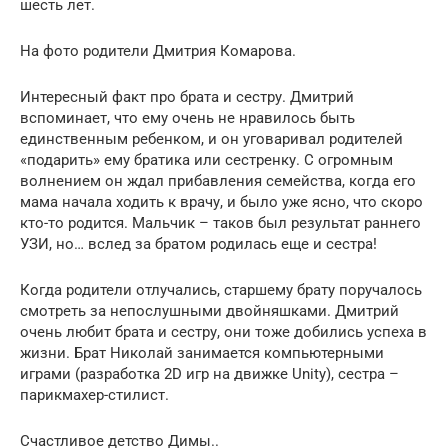
шесть лет.
На фото родители Дмитрия Комарова.
Интересный факт про брата и сестру. Дмитрий
вспоминает, что ему очень не нравилось быть
единственным ребенком, и он уговаривал родителей
«подарить» ему братика или сестренку. С огромным
волнением он ждал прибавления семейства, когда его
мама начала ходить к врачу, и было уже ясно, что скоро
кто-то родится. Мальчик – таков был результат раннего
УЗИ, но… вслед за братом родилась еще и сестра!
Когда родители отлучались, старшему брату поручалось
смотреть за непослушными двойняшками. Дмитрий
очень любит брата и сестру, они тоже добились успеха в
жизни. Брат Николай занимается компьютерными
играми (разработка 2D игр на движке Unity), сестра –
парикмахер-стилист.
Счастливое детство Димы..