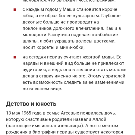
с каждым годом у Маши становится короче
юбка, а ее образ более вульгарным. Глубокое
декольте больше не производит на
поклонников должного впечатления. Как и в
молодости Распутина надевает ковбойские
шляпы, любит украшать волосы цветками,
носит корсеты и мини-юбки;
на сегодня певицу считают жертвой моды. Ее
наряды и внешний вид больше не привлекают
аудиторию, а ведь она в желании стать моложе
делала ставку именно на это. Этому у зрителей
есть возможность следить за ее изменениями
во внешнем виде.
Детство и юность
13 мая 1965 года в семье Агеевых появилась дочь,
которую счастливые родители назвали Аллой
(настоящее имя исполнительницы). А вот с местом
рождения в биографии певицы существует некоторая