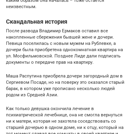
каким образом она началась – тоже остается
неизвестным.
Скандальная история
После развода Владимир Ермаков оставил все
накопленные сбережения бывшей жене и дочери.
Певица поселилась с новым мужем на Рублевке, а
дочери была приобретена однокомнатная квартира на
ул. Мосфильмовской. Позднее Лиде дали подписать
документы о передаче прав на квартиру.
Маша Распутина приобрела дочери загородный дом в
Сергиевом Посаде, но на поверку это оказался старый
барак, в котором уже прописано несколько людей
родом из Средней Азии.
Как только девушка окончила лечение в
психиатрической лечебнице, она не смогла вернуться
ни к матери, которая не захотела соседствовать со
старшей дочерью в одном доме, ни к отцу, который на
тот момент сдавал все комнаты в своей квартире и