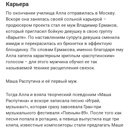
Карьера
По окончании училища Алла отправилась в Москву.
Вскоре она занялась своей сольной карьерой –
продюсером проекта стал ее муж Владимир Ермаков,
который пригласил бойкую девушку в свою группу
«Варьете». По наставлениям супруга девушка сменила
имидж и перекрасилась из брюнетки в эффектную
блондинку. По словам Ермакова, именно благодаря ему
Алла запела характерным хриплым «распутинским»
голосом – для этого мужчина обучил ее так
называемой технике расщепления связок.
Маша Распутина и её первый муж
Тогда Алла и взяла творческий псевдоним «Маша
Распутина» и вскоре записала песню «Играй,
музыкант», которая сразу завоевала Гран-при
музыкального фестиваля «Пхеньян-89». После того как
песня попала в ротацию, а певица выпустила еще три
клипа, известные композиторы стали предлагать Маше