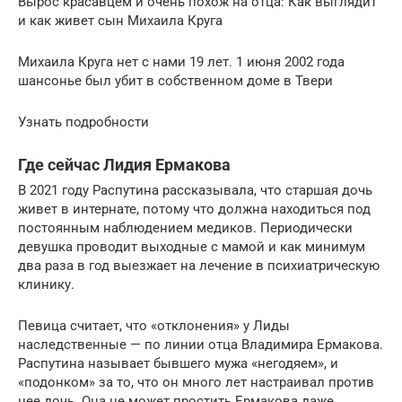
Вырос красавцем и очень похож на отца: Как выглядит
и как живет сын Михаила Круга
Михаила Круга нет с нами 19 лет. 1 июня 2002 года
шансонье был убит в собственном доме в Твери
Узнать подробности
Где сейчас Лидия Ермакова
В 2021 году Распутина рассказывала, что старшая дочь
живет в интернате, потому что должна находиться под
постоянным наблюдением медиков. Периодически
девушка проводит выходные с мамой и как минимум
два раза в год выезжает на лечение в психиатрическую
клинику.
Певица считает, что «отклонения» у Лиды
наследственные — по линии отца Владимира Ермакова.
Распутина называет бывшего мужа «негодяем», и
«подонком» за то, что он много лет настраивал против
нее дочь. Она не может простить Ермакова даже