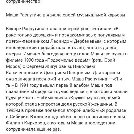
сотрудничество.
Маша Распутина в начале своей музыкальной карьеры
Вскоре Распутина стала призером рок-фестиваля «В
роке только девушки» и познакомилась с популярным
поэтом-песенником Леонидом Дербеневым, с которым
впоследствии проработала пять лет, вплоть до его
смерти. Именно благодаря поэту голос Маши зазвучал в
фильме 1990 года «Подземелье ведьм» (реж. Юрий
Мороз) с Сергеем Жигуновым, Николаем
Караченцовым и Дмитрием Певцовым. Для картины
она записала песню «Я и ты». Маша Распутина — «Я и
ты» В 1991 году вышел первый альбом Маши под
названием «Городская сумасшедшая», в который вошли
будущие хиты – «Гималаи» и «Кружит музыка», темой
которой стала непростая доля русской женщины. В
1993-м в продаже появился второй альбом «Я родилась
в Сибири». В клипе к одной из песен пластинки снялся
Филипп Киркоров, с которым Маша впоследствии
сотрудничала еще не раз.