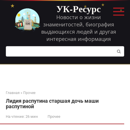
Перейти
УК-Ресурс
к
контенту
Новости о жизни
знаменитостей, биография
выдающихся людей и другая
интересная информация
Поиск:
Главная
»
Прочее
Лидия распутина старшая дочь маши
распутиной
На чтение:
26 мин
Прочее