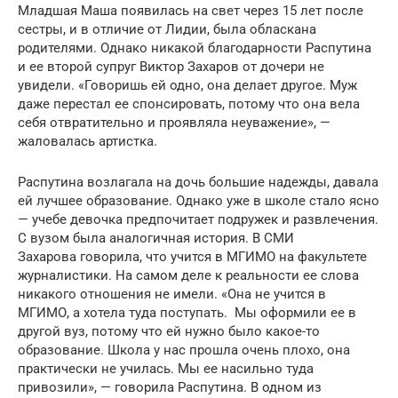
Младшая Маша появилась на свет через 15 лет после
сестры, и в отличие от Лидии, была обласкана
родителями. Однако никакой благодарности Распутина
и ее второй супруг Виктор Захаров от дочери не
увидели. «Говоришь ей одно, она делает другое. Муж
даже перестал ее спонсировать, потому что она вела
себя отвратительно и проявляла неуважение», —
жаловалась артистка.
Распутина возлагала на дочь большие надежды, давала
ей лучшее образование. Однако уже в школе стало ясно
— учебе девочка предпочитает подружек и развлечения.
С вузом была аналогичная история. В СМИ
Захарова говорила, что учится в МГИМО на факультете
журналистики. На самом деле к реальности ее слова
никакого отношения не имели. «Она не учится в
МГИМО, а хотела туда поступать. Мы оформили ее в
другой вуз, потому что ей нужно было какое-то
образование. Школа у нас прошла очень плохо, она
практически не училась. Мы ее насильно туда
привозили», — говорила Распутина. В одном из