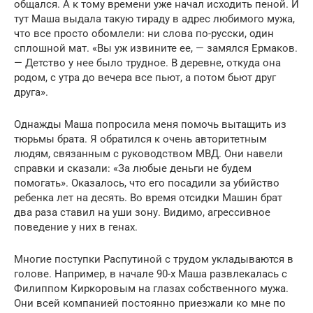
общался. А к тому времени уже начал исходить пеной. И
тут Маша выдала такую тираду в адрес любимого мужа,
что все просто обомлели: ни слова по-русски, один
сплошной мат. «Вы уж извините ее, — замялся Ермаков.
— Детство у нее было трудное. В деревне, откуда она
родом, с утра до вечера все пьют, а потом бьют друг
друга».
Однажды Маша попросила меня помочь вытащить из
тюрьмы брата. Я обратился к очень авторитетным
людям, связанным с руководством МВД. Они навели
справки и сказали: «За любые деньги не будем
помогать». Оказалось, что его посадили за убийство
ребенка лет на десять. Во время отсидки Машин брат
два раза ставил на уши зону. Видимо, агрессивное
поведение у них в генах.
Многие поступки Распутиной с трудом укладываются в
голове. Например, в начале 90-х Маша развлекалась с
Филиппом Киркоровым на глазах собственного мужа.
Они всей компанией постоянно приезжали ко мне по