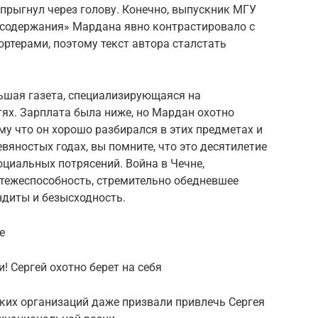
 прыгнул через голову. Конечно, выпускник МГУ
 «содержания» Мардана явно контрастировало с
ртерами, поэтому текст автора сталстать
ьшая газета, специализирующаяся на
ях. Зарплата была ниже, но Мардан охотно
у что он хорошо разбирался в этих предметах и ​​
евяностых годах, вы помните, что это десятилетие
оциальных потрясений. Война в Чечне,
атежеспособность, стремительно обедневшее
ндиты и безысходность.
е
! Сергей охотно берет на себя
ких организаций даже призвали привлечь Сергея