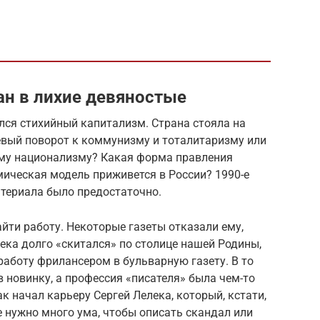
н в лихие девяностые
лся стихийный капитализм. Страна стояла на
 Левый поворот к коммунизму и тоталитаризму или
ему национализму? Какая форма правления
ическая модель приживется в России? 1990-е
атериала было предостаточно.
йти работу. Некоторые газеты отказали ему,
ека долго «скитался» по столице нашей Родины,
работу фрилансером в бульварную газету. В то
в новинку, а профессия «писателя» была чем-то
к начал карьеру Сергей Лелека, который, кстати,
е нужно много ума, чтобы описать скандал или