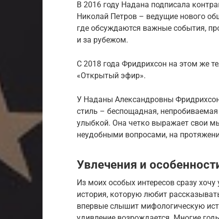
В 2016 году Надана подписала контра
Николай Петров – ведущие нового об
где обсуждаются важные события, пр
и за рубежом.
С 2018 года Фридрихсон на этом же т
«Открытый эфир».
У Наданы Александровны Фридрихсон 
стиль – беспощадная, непробиваемая
улыбкой. Она четко выражает свои мы
неудобными вопросами, на протяжени
Увлечения и особенност
Из моих особых интересов сразу хочу
история, которую любит рассказывать
впервые слышит мифологическую исто
удивление возрождается. Многие годы 