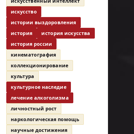
искусственный интеллект
искусство
истории выздоровления
история
история искусства
история россии
кинематография
коллекционирование
культура
культурное наследие
лечение алкоголизма
личностный рост
наркологическая помощь
научные достижения