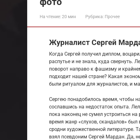
фото
На чтение:
20 мин
Рубрика:
Прочее
Журналист Сергей Марда
Когда Сергей получил диплом, воцари
распутье и не знала, куда свернуть.
поворот направо к фашизму и крайн
подходит нашей стране? Какая эконом
были ритуалом для журналистов, и м
Сергею понадобилось время, чтобы на
сославшись на недостаток опыта. Лел
пока наконец не сумел устроиться на 
время жанр «слухов, скандалов» был 
сродни художественной литературе. Та
взял псевдоним Сергей Мардан. Да, н