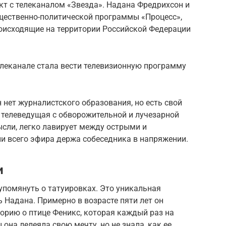
кт с телеканалом «Звезда». Надана Фредрихсон и
щественно-политической программы «Процесс»,
оисходящие на территории Российской Федерации
елеканале стала вести телевизионную программу
нет журналистского образования, но есть свой
 телеведущая с обворожительной и лучезарной
сли, легко лавирует между острыми и
и всего эфира держа собеседника в напряжении.
и
 упомянуть о татуировках. Это уникальная
 Надана. Примерно в возрасте пяти лет он
рию о птице Феникс, которая каждый раз на
она лелеяла свою мечту, но не знала, как ее