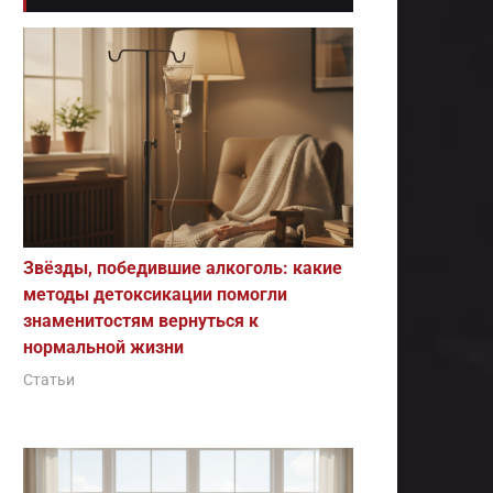
Звёзды, победившие алкоголь: какие
методы детоксикации помогли
знаменитостям вернуться к
нормальной жизни
Статьи