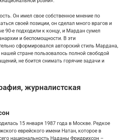
жнациональной розни».
ость. Он имел свое собственное мнение по
ться своей позиции, он сделал много врагов и
е 90-е подходили к концу, и Мардан сумел
анархии и беспомощности. В эти
тельно сформировался авторский стиль Мардана,
в нашей стране пользовалось полной свободой
ащений, не боится снимать горячие задачи и
рафия, журналистская
сон
дилась 15 января 1987 года в Москве. Редкое
ского еврейского имени Натан, которое в
всего национальность Наданы Фридрихсон –