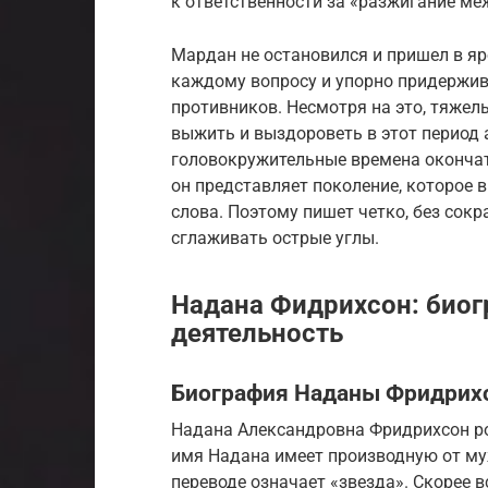
к ответственности за «разжигание ме
Мардан не остановился и пришел в яр
каждому вопросу и упорно придержива
противников. Несмотря на это, тяжелы
выжить и выздороветь в этот период 
головокружительные времена оконча
он представляет поколение, которое 
слова. Поэтому пишет четко, без сокр
сглаживать острые углы.
Надана Фидрихсон: биог
деятельность
Биография Наданы Фридрих
Надана Александровна Фридрихсон ро
имя Надана имеет производную от муж
переводе означает «звезда». Скорее 