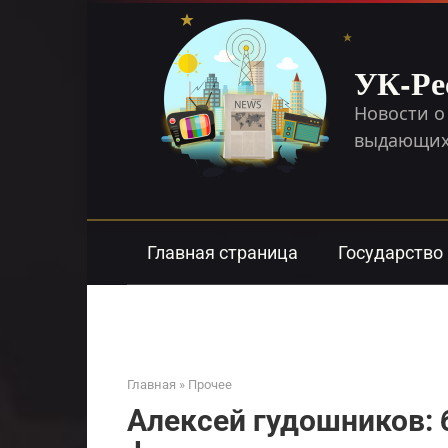
Перейти
к
контенту
УК-Ре
Новости о
выдающихс
Главная страница
Государство
Главная
»
Прочее
Алексей гудошников: 