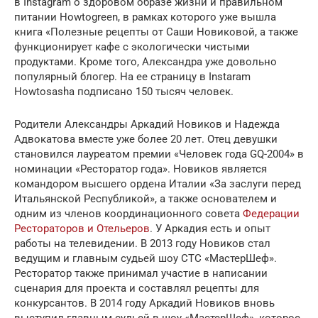
в Instagram о здоровом образе жизни и правильном
питании Howtogreen, в рамках которого уже вышла
книга «Полезные рецепты от Саши Новиковой, а также
функционирует кафе с экологически чистыми
продуктами. Кроме того, Александра уже довольно
популярный блогер. На ее страницу в Instaram
Howtosasha подписано 150 тысяч человек.
Родители Александры Аркадий Новиков и Надежда
Адвокатова вместе уже более 20 лет. Отец девушки
становился лауреатом премии «Человек года GQ-2004» в
номинации «Ресторатор года». Новиков является
командором высшего ордена Италии «За заслуги перед
Итальянской Республикой», а также основателем и
одним из членов координационного совета
Федерации
Рестораторов и Отельеров
. У Аркадия есть и опыт
работы на телевидении. В 2013 году Новиков стал
ведущим и главным судьей шоу СТС «МастерШеф».
Ресторатор также принимал участие в написании
сценария для проекта и составлял рецепты для
конкурсантов. В 2014 году Аркадий Новиков вновь