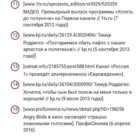
[www.1tv.ru/sprojects_edition/si5929/fi25359
ВИДЕО. Премьерный выпуск программы «Успеть
до полуночи» на Первом канале // 1tv.ru (7
сентября 2012 года)]
[www.kp.ru/daily/26129.4/3020496/ Тимур
Родригез: «Постараемся сбить пафос с наших
артистов и политиков!» // kp.ru (5 сентября 2013
года)]
[satsat.info/2185755-post588.html Канал «Россия
1» проведёт альтернативное «Евровидение»]
[www.kp.ru/daily/26104/3000990/ Тимур Родригес:
Хочется, чтобы сын был похож на меня только в
хорошем! // kp.ru (9 июля 2013 года)]
[www.proficinema.ru/news/detail.php?ID=198256
Angry Birds в кино заговорят страшно
знакомыми голосами]. ПрофиСинема (6 апреля
2016).