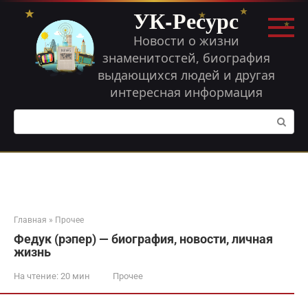
Перейти
УК-Ресурс
к
контенту
Новости о жизни
знаменитостей, биография
выдающихся людей и другая
интересная информация
Поиск:
Главная
»
Прочее
Федук (рэпер) — биография, новости, личная
жизнь
На чтение:
20 мин
Прочее