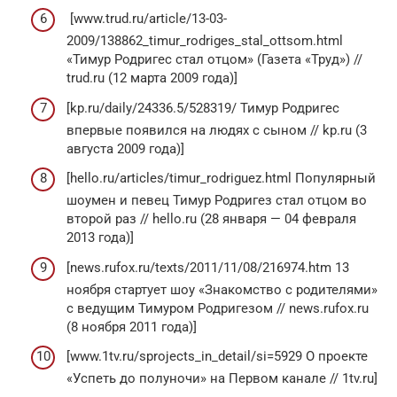
[www.trud.ru/article/13-03-
2009/138862_timur_rodriges_stal_ottsom.html
«Тимур Родригес стал отцом» (Газета «Труд») //
trud.ru (12 марта 2009 года)]
[kp.ru/daily/24336.5/528319/ Тимур Родригес
впервые появился на людях с сыном // kp.ru (3
августа 2009 года)]
[hello.ru/articles/timur_rodriguez.html Популярный
шоумен и певец Тимур Родригез стал отцом во
второй раз // hello.ru (28 января — 04 февраля
2013 года)]
[news.rufox.ru/texts/2011/11/08/216974.htm 13
ноября стартует шоу «Знакомство с родителями»
с ведущим Тимуром Родригезом // news.rufox.ru
(8 ноября 2011 года)]
[www.1tv.ru/sprojects_in_detail/si=5929 О проекте
«Успеть до полуночи» на Первом канале // 1tv.ru]