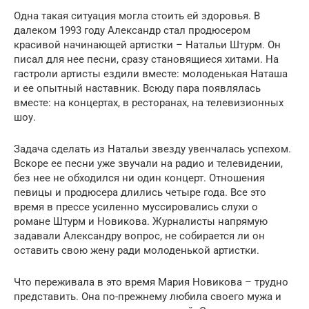
Одна такая ситуация могла стоить ей здоровья. В
далеком 1993 году Александр стал продюсером
красивой начинающей артистки – Натальи Штурм. Он
писал для нее песни, сразу становящиеся хитами. На
гастроли артисты ездили вместе: молоденькая Наташа
и ее опытный наставник. Всюду пара появлялась
вместе: на концертах, в ресторанах, на телевизионных
шоу.
Задача сделать из Натальи звезду увенчалась успехом.
Вскоре ее песни уже звучали на радио и телевидении,
без нее не обходился ни один концерт. Отношения
певицы и продюсера длились четыре года. Все это
время в прессе усиленно муссировались слухи о
романе Штурм и Новикова. Журналисты напрямую
задавали Александру вопрос, не собирается ли он
оставить свою жену ради молоденькой артистки.
Что переживала в это время Мария Новикова – трудно
представить. Она по-прежнему любила своего мужа и