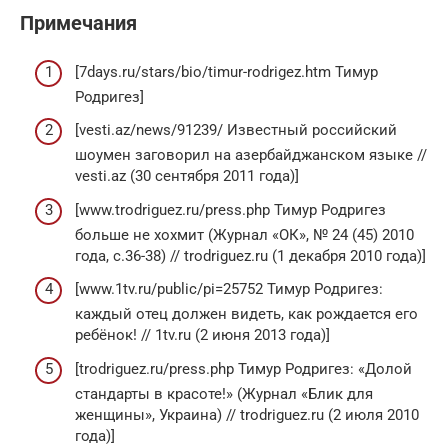
Примечания
[7days.ru/stars/bio/timur-rodrigez.htm Тимур
Родригез]
[vesti.az/news/91239/ Известный российский
шоумен заговорил на азербайджанском языке //
vesti.az (30 сентября 2011 года)]
[www.trodriguez.ru/press.php Тимур Родригез
больше не хохмит (Журнал «ОК», № 24 (45) 2010
года, с.36-38) // trodriguez.ru (1 декабря 2010 года)]
[www.1tv.ru/public/pi=25752 Тимур Родригез:
каждый отец должен видеть, как рождается его
ребёнок! // 1tv.ru (2 июня 2013 года)]
[trodriguez.ru/press.php Тимур Родригез: «Долой
стандарты в красоте!» (Журнал «Блик для
женщины», Украина) // trodriguez.ru (2 июля 2010
года)]