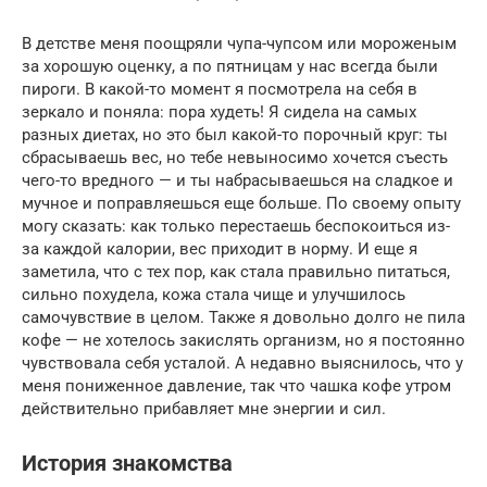
В детстве меня поощряли чупа-чупсом или мороженым
за хорошую оценку, а по пятницам у нас всегда были
пироги. В какой-то момент я посмотрела на себя в
зеркало и поняла: пора худеть! Я сидела на самых
разных диетах, но это был какой-то порочный круг: ты
сбрасываешь вес, но тебе невыносимо хочется съесть
чего-то вредного — и ты набрасываешься на сладкое и
мучное и поправляешься еще больше. По своему опыту
могу сказать: как только перестаешь беспокоиться из-
за каждой калории, вес приходит в норму. И еще я
заметила, что с тех пор, как стала правильно питаться,
сильно похудела, кожа стала чище и улучшилось
самочувствие в целом. Также я довольно долго не пила
кофе — не хотелось закислять организм, но я постоянно
чувствовала себя усталой. А недавно выяснилось, что у
меня пониженное давление, так что чашка кофе утром
действительно прибавляет мне энергии и сил.
История знакомства