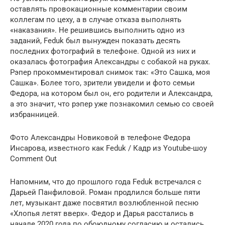
оставлять провокационные комментарии своим
коллегам по цеху, а в случае отказа выполнять
«наказания». Не решившись выполнить одно из
заданий, Feduk был вынужден показать десять
последних фотографий в телефоне. Одной из них и
оказалась фотография Александры с собакой на руках.
Рэпер прокомментировал снимок так: «Это Сашка, моя
Сашка». Более того, зрители увидели и фото семьи
Федора, на котором был он, его родители и Александра,
а это значит, что рэпер уже познакомил семью со своей
избранницей.
Фото Александры Новиковой в телефоне Федора
Инсарова, известного как Feduk / Кадр из Youtube-шоу
Comment Out
Напомним, что до прошлого года Feduk встречался с
Дарьей Панфиловой. Роман продлился больше пяти
лет, музыкант даже посвятил возлюбленной песню
«Хлопья летят вверх». Федор и Дарья расстались в
начале 2020 года по обоюдному согласию и остались