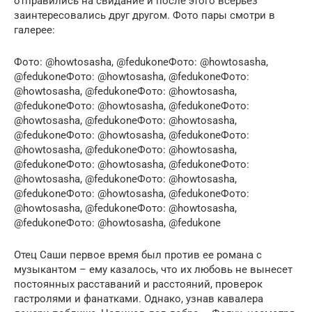
отправились на свидание и после этого всерьез
заинтересовались друг другом. Фото пары смотри в
галерее:
Фото: @howtosasha, @fedukoneФото: @howtosasha,
@fedukoneФото: @howtosasha, @fedukoneФото:
@howtosasha, @fedukoneФото: @howtosasha,
@fedukoneФото: @howtosasha, @fedukoneФото:
@howtosasha, @fedukoneФото: @howtosasha,
@fedukoneФото: @howtosasha, @fedukoneФото:
@howtosasha, @fedukoneФото: @howtosasha,
@fedukoneФото: @howtosasha, @fedukoneФото:
@howtosasha, @fedukoneФото: @howtosasha,
@fedukoneФото: @howtosasha, @fedukoneФото:
@howtosasha, @fedukoneФото: @howtosasha,
@fedukoneФото: @howtosasha, @fedukone
Отец Саши первое время был против ее романа с
музыкантом – ему казалось, что их любовь не вынесет
постоянных расставаний и расстояний, проверок
гастролями и фанатками. Однако, узнав кавалера