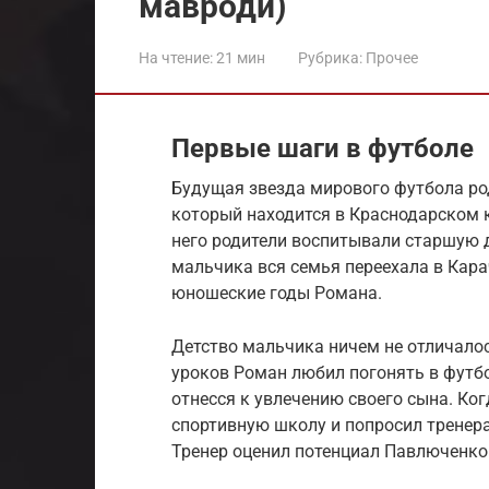
мавроди)
На чтение:
21 мин
Рубрика:
Прочее
Первые шаги в футболе
Будущая звезда мирового футбола ро
который находится в Краснодарском 
него родители воспитывали старшую 
мальчика вся семья переехала в Кара
юношеские годы Романа.
Детство мальчика ничем не отличалос
уроков Роман любил погонять в футбо
отнесся к увлечению своего сына. Ког
спортивную школу и попросил тренер
Тренер оценил потенциал Павлюченко 