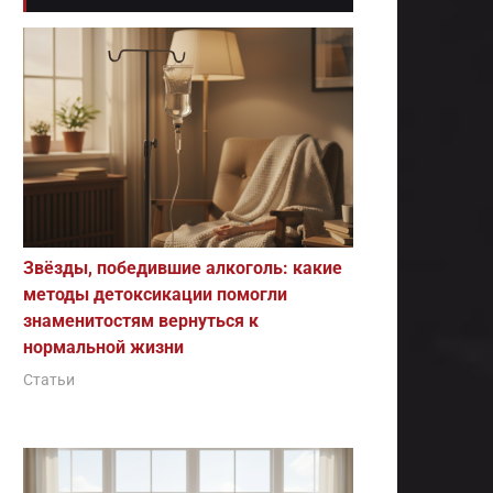
Звёзды, победившие алкоголь: какие
методы детоксикации помогли
знаменитостям вернуться к
нормальной жизни
Статьи