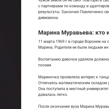
чужой земле он не смог повторить св
с партнерами по команду и адаптиров
результаты. Закончил Павлюченко сво
дивизиона.
Марина Муравьева: кто 
11 марта 1969 г в городе Воронеж на 
Марина. Родители ее были людьми и
Воспитанию дeвoчки уделяли должное 
поэзии
Мариночка проявляла интерес к танца
Отличаясь математическим складом у
Она поступила в местный университет
давалась легко.
После окончания вуза Марина Мурав