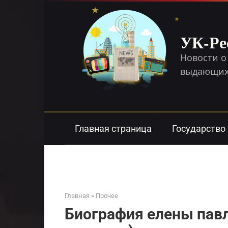
Перейти
к
контенту
УК-Ре
Новости о
выдающихс
Главная страница
Государство
Главная
»
Прочее
Биография елены пав