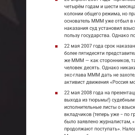
четырём годам и шести месяц
колонии общего режима, но пр
основатель МММ уже отбыл в 
наказания суд установил взыс
пользу государства. Однако п
22 мая 2007 года срок наказа
более пятидесяти представите
же МММ — как сторонников, т
человек десять. Однако ника
экс-глава МММ дать не захоте
активист движения «Россия мо
22 мая 2008 года на презентац
выхода из тюрьмы!) судебны
исполнительные листы о взыск
вкладчиков (теперь уже − по 
было заявлено журналистам, «п
продолжают поступать». Налож