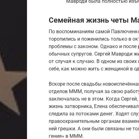
Мавроди была полностью изъят
Семейная жизнь четы М
По воспоминаниям самой Павлюченко,
торопились и поженились только в окт
проблемы с законом. Однако и после
обычных супругов. Сергей Мавроди жи
от случая к случаю. В одном из своих
себе, как можно жить с женщиной в о
Вскоре после свадьбы новоиспечённа
отделов МММ, получая за свою работу
заключалась не в этом. Когда Сергей,
жизнь затворника, Елена обеспечива
следила за потоками денег. Ходят слу
правоохранительным органам взамен 
ней грешки. А они были связаны не т
гения» в МММ.