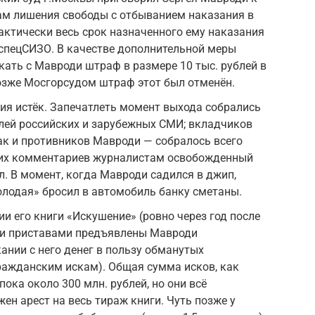
ам лишения свободы с отбыванием наказания в
актически весь срок назначенного ему наказания
спецСИЗО. В качестве дополнительной меры
кать с Мавроди штраф в размере 10 тыс. рублей в
озже Мосгорсудом штраф этот был отменён.
ния истёк. Запечатлеть момент выхода собрались
лей российских и зарубежных СМИ; вкладчиков
ак и противников Мавроди — собралось всего
ких комментариев журналистам освобожденный
л. В момент, когда Мавроди садился в джип,
лодая» бросил в автомобиль банку сметаны.
ии его книги «Искушение» (ровно через год после
ми приставами предъявлены Мавроди
ании с него денег в пользу обманутых
гражданским искам). Общая сумма исков, как
ока около 300 млн. рублей, но они всё
ен арест на весь тираж книги. Чуть позже у