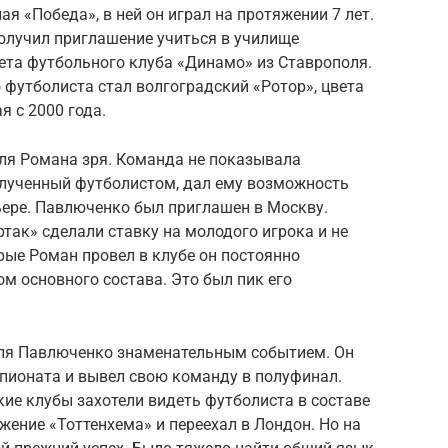
я «Победа», в ней он играл на протяжении 7 лет.
получил приглашение учиться в училище
ета футбольного клуба «Динамо» из Ставрополя.
футболиста стал волгоградский «Ротор», цвета
 с 2000 года.
для Романа зря. Команда не показывала
олученный футболистом, дал ему возможность
ьере. Павлюченко был приглашен в Москву.
так» сделали ставку на молодого игрока и не
орые Роман провел в клубе он постоянно
ом основного состава. Это был пик его
для Павлюченко знаменательным событием. Он
ионата и вывел свою команду в полуфинал.
кие клубы захотели видеть футболиста в составе
ение «Тоттенхема» и переехал в Лондон. Но на