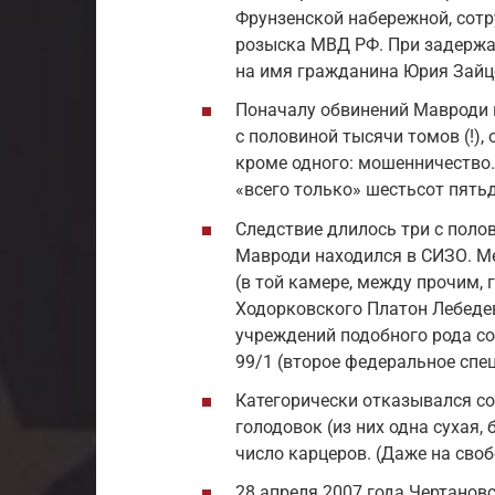
Фрунзенской набережной, сотр
розыска МВД РФ. При задержа
на имя гражданина Юрия Зайце
Поначалу обвинений Мавроди и
с половиной тысячи томов (!),
кроме одного: мошенничество.
«всего только» шестьсот пятьд
Следствие длилось три с полов
Мавроди находился в СИЗО. Ме
(в той камере, между прочим,
Ходорковского Платон Лебедев
учреждений подобного рода с
99/1 (второе федеральное спе
Категорически отказывался 
голодовок (из них одна сухая, 
число карцеров. (Даже на своб
28 апреля 2007 года Чертанов