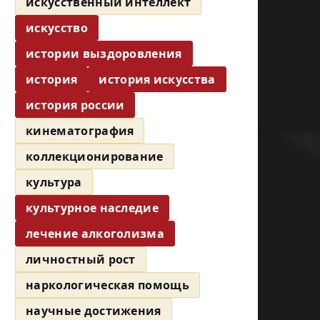
искусственный интеллект
искусство
истории выздоровления
история
история искусства
история россии
кинематография
коллекционирование
культура
культурное наследие
лечение алкоголизма
личностный рост
наркологическая помощь
научные достижения