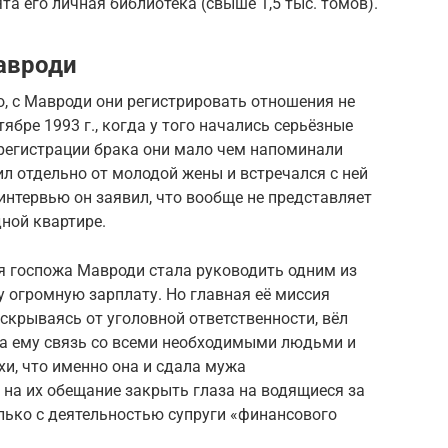
а его личная библиотека (свыше 1,5 тыс. томов).
авроди
 с Мавроди они регистрировать отношения не
ябре 1993 г., когда у того начались серьёзные
 регистрации брака они мало чем напоминали
л отдельно от молодой жены и встречался с ней
 интервью он заявил, что вообще не представляет
дной квартире.
я госпожа Мавроди стала руководить одним из
 огромную зарплату. Но главная её миссия
 скрываясь от уголовной ответственности, вёл
ла ему связь со всеми необходимыми людьми и
хи, что именно она и сдала мужа
на их обещание закрыть глаза на водящиеся за
олько с деятельностью супруги «финансового