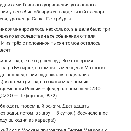
удниками Главного управления уголовного
нии у него был обнаружен поддельный паспорт
ва, уроженца Санкт-Петербурга.
нкриминировалось несколько, а в деле было три
 однако впоследствии все обвинения отпали,
 И из трёх с половиной тысяч томов осталось
есят.
иной года, ещё год шёл суд. Всё это время
сяц в Бутырке, потом пять месяцев в Матроске
 где впоследствии содержался подельник
) и затем три года в самом мрачном из
овременной России — федеральном спецСИЗО
цСИЗО — Лефортово, 99/2).
соблюдать тюремный режим. Двенадцать
без воды, летом, в жару — 8 суток!), бесчисленное
оду выходил из карцера!)
ский суд г.Москвы приговорил Сергея Мавроди к