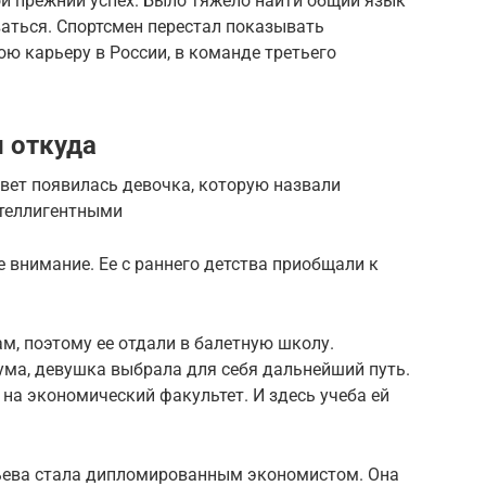
ой прежний успех. Было тяжело найти общий язык
аться. Спортсмен перестал показывать
ю карьеру в России, в команде третьего
и откуда
свет появилась дeвoчка, которую назвали
нтеллигентными
внимание. Ее с раннего детства приобщали к
м, поэтому ее отдали в балетную школу.
ма, дeвyшка выбрала для себя дальнейший путь.
 на экономический факультет. И здесь учеба ей
ьева стала дипломированным экономистом. Она