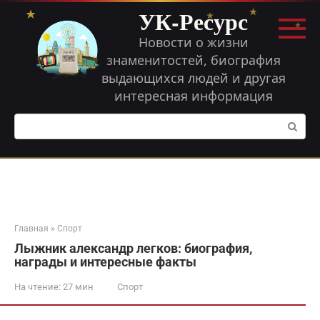
Перейти
УК-Ресурс
к
контенту
Новости о жизни
знаменитостей, биография
выдающихся людей и другая
интересная информация
Поиск:
Главная
»
Спорт
Лыжник александр легков: биография,
награды и интересные факты
На чтение:
27 мин
Спорт