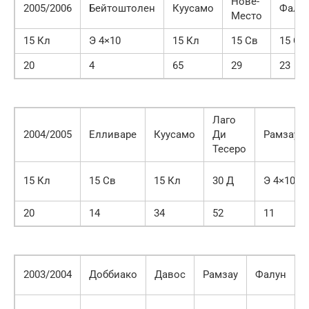
Нове-
2005/2006
Бейтоштолен
Куусамо
Фалу
Место
15 Кл
Э 4×10
15 Кл
15 Св
15 Св
20
4
65
29
23
Лаго
2004/2005
Елливаре
Куусамо
Ди
Рамзау
Тесеро
15 Кл
15 Св
15 Кл
30 Д
Э 4×10
20
14
34
52
11
2003/2004
Доббиако
Давос
Рамзау
Фалун