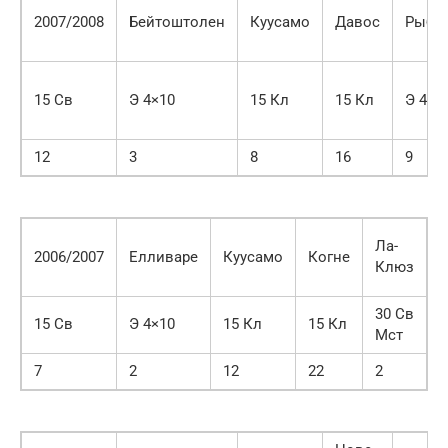
2007/2008
Бейтоштолен
Куусамо
Давос
Рыби
15 Св
Э 4×10
15 Кл
15 Кл
Э 4×1
12
3
8
16
9
Т
Ла-
2006/2007
Елливаре
Куусамо
Когне
д
Клюз
С
30 Св
15 Св
Э 4×10
15 Кл
15 Кл
Мст
4
7
2
12
22
2
1