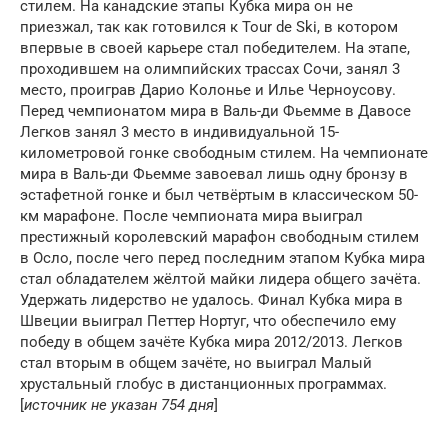
стилем. На канадские этапы Кубка мира он не
приезжал, так как готовился к Tour de Ski, в котором
впервые в своей карьере стал победителем. На этапе,
проходившем на олимпийских трассах Сочи, занял 3
место, проиграв Дарио Колонье и Илье Черноусову.
Перед чемпионатом мира в Валь-ди Фьемме в Давосе
Легков занял 3 место в индивидуальной 15-
километровой гонке свободным стилем. На чемпионате
мира в Валь-ди Фьемме завоевал лишь одну бронзу в
эстафетной гонке и был четвёртым в классическом 50-
км марафоне. После чемпионата мира выиграл
престижный королевский марафон свободным стилем
в Осло, после чего перед последним этапом Кубка мира
стал обладателем жёлтой майки лидера общего зачёта.
Удержать лидерство не удалось. Финал Кубка мира в
Швеции выиграл Петтер Нортуг, что обеспечило ему
победу в общем зачёте Кубка мира 2012/2013. Легков
стал вторым в общем зачёте, но выиграл Малый
хрустальный глобус в дистанционных программах.
[
источник не указан 754 дня
]