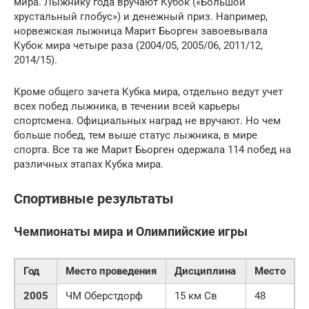
мира. Лыжнику года вручают Кубок («Большой
хрустальный глобус») и денежный приз. Например,
норвежская лыжница Марит Бьорген завоевывала
Кубок мира четыре раза (2004/05, 2005/06, 2011/12,
2014/15).
Кроме общего зачета Кубка мира, отдельно ведут учет
всех побед лыжника, в течении всей карьеры
спортсмена. Официальных наград не вручают. Но чем
больше побед, тем выше статус лыжника, в мире
спорта. Все та же Марит Бьорген одержала 114 побед на
различных этапах Кубка мира.
Спортивные результаты
Чемпионаты мира и Олимпийские игры
Год
Место проведения
Дисциплина
Место
2005
ЧМ Оберстдорф
15 км Св
48