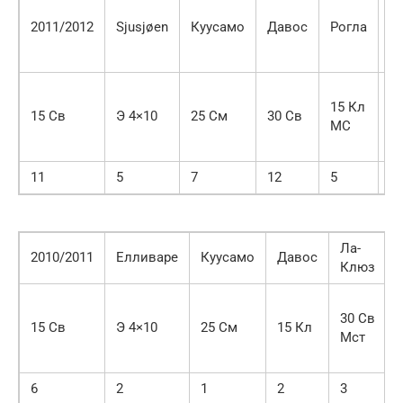
Т
2011/2012
Sjusjøen
Куусамо
Давос
Рогла
д
С
15 Кл
1
15 Св
Э 4×10
25 См
30 Св
МС
С
11
5
7
12
5
5
Ла-
2010/2011
Елливаре
Куусамо
Давос
Клюз
30 Св
15 Св
Э 4×10
25 См
15 Кл
Мст
6
2
1
2
3