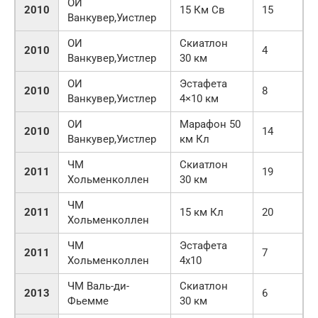
ОИ
2010
15 Км Св
15
Ванкувер,Уистлер
ОИ
Скиатлон
2010
4
Ванкувер,Уистлер
30 км
ОИ
Эстафета
2010
8
Ванкувер,Уистлер
4×10 км
ОИ
Марафон 50
2010
14
Ванкувер,Уистлер
км Кл
ЧМ
Скиатлон
2011
19
Хольменколлен
30 км
ЧМ
2011
15 км Кл
20
Хольменколлен
ЧМ
Эстафета
2011
7
Хольменколлен
4х10
ЧМ Валь-ди-
Скиатлон
2013
6
Фьемме
30 км