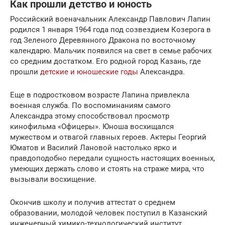
Как прошли детство и юность
Российский военачальник Александр Павлович Лапин
родился 1 января 1964 года под созвездием Козерога в
год Зеленого Деревянного Дракона по восточному
календарю. Мальчик появился на свет в семье рабочих
со средним достатком. Его родной город Казань, где
прошли
детские и юношеские годы
Александра.
Еще в подростковом возрасте Лапина привлекла
военная служба. По воспоминаниям самого
Александра этому способствовал просмотр
кинофильма «Офицеры». Юноша восхищался
мужеством и отвагой главных героев. Актеры Георгий
Юматов и Василий Лановой настолько ярко и
правдоподобно передали сущность настоящих военных,
умеющих держать слово и стоять на страже мира, что
вызывали восхищение.
Окончив школу и получив аттестат о среднем
образовании, молодой человек поступил в Казанский
инженерный химико-технологический институт.