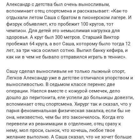
Александр с детства был очень выносливым,
вспоминает отец спортсмена и рассказывает: «Как-то
отдыхали летом Саша с братом в пионерском лагере. И
физрук объявляет, кто пробежит 100 кругов, тот
чемпион. Для детей это немыслимая нагрузка для
здоровья. А круг был 300 метров. Старший Виктор
пробежал 64 круга, а вот Саша, которому было тогда 12
лет, за три часа осилил сотню. Выпил банку кефира, и
как ни в чем не бывало отправился играть в теннис».
Сашу сделал выносливым не только лыжный спорт,
Легков Александр уже в детстве отличался упорством и
выносливостью. В седьмом классе перенес две
операции. Наелся вместе с кожурой семечек, дело
дошло до перитонита, еле успели до больницы довезти,
вспоминает отец спортсмена. Хирург так и сказал, что у
парня феноменальная физическая закалка, если бы не
она, неизвестно, чем бы это закончилось. Когда его
перевели из реанимации в отделение, отец сразу к
нему, мол проси, сынок, что хочешь, любое твое
желание выполню. А Саша сказал, что не хочет больше