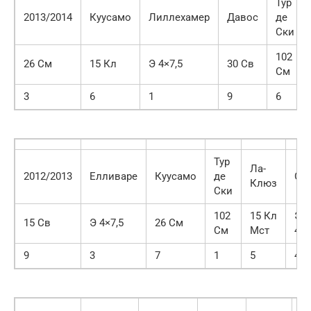
Тур
2013/2014
Куусамо
Лиллехамер
Давос
де
Ски
102
26 См
15 Кл
Э 4×7,5
30 Св
См
3
6
1
9
6
Тур
Ла-
2012/2013
Елливаре
Куусамо
де
Со
Клюз
Ски
102
15 Кл
Э
15 Св
Э 4×7,5
26 См
См
Мст
4×7
9
3
7
1
5
4