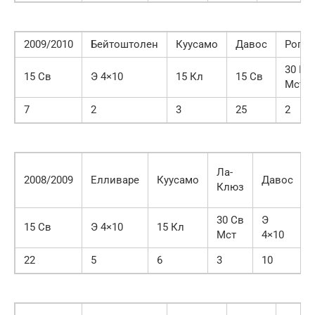
2009/2010
Бейтоштолен
Куусамо
Давос
Рогла
30 Кл
15 Св
Э 4×10
15 Кл
15 Св
Мст
7
2
3
25
2
Ла-
2008/2009
Елливаре
Куусамо
Давос
Клюз
30 Св
Э
15 Св
Э 4×10
15 Кл
Мст
4×10
22
5
6
3
10