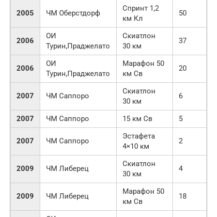
Спринт 1,2
2005
ЧМ Оберстдорф
50
км Кл
ОИ
Скиатлон
2006
37
Турин,Праджелато
30 км
ОИ
Марафон 50
2006
20
Турин,Праджелато
км Св
Скиатлон
2007
ЧМ Саппоро
6
30 км
2007
ЧМ Саппоро
15 км Св
5
Эстафета
2007
ЧМ Саппоро
2
4×10 км
Скиатлон
2009
ЧМ Либерец
4
30 км
Марафон 50
2009
ЧМ Либерец
18
км Св