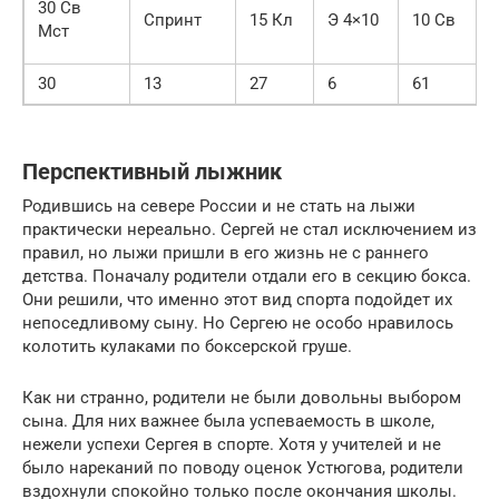
30 Св
Спринт
15 Кл
Э 4×10
10 Св
3
Мст
30
13
27
6
61
3
Перспективный лыжник
Родившись на севере России и не стать на лыжи
практически нереально. Сергей не стал исключением из
правил, но лыжи пришли в его жизнь не с раннего
детства. Поначалу родители отдали его в секцию бокса.
Они решили, что именно этот вид спорта подойдет их
непоседливому сыну. Но Сергею не особо нравилось
колотить кулаками по боксерской груше.
Как ни странно, родители не были довольны выбором
сына. Для них важнее была успеваемость в школе,
нежели успехи Сергея в спорте. Хотя у учителей и не
было нареканий по поводу оценок Устюгова, родители
вздохнули спокойно только после окончания школы.