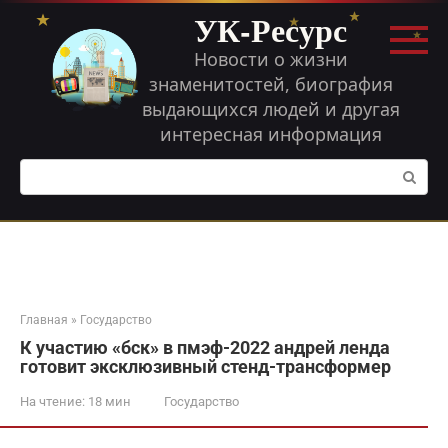
Перейти
УК-Ресурс
к
контенту
Новости о жизни
знаменитостей, биография
выдающихся людей и другая
интересная информация
Поиск:
Главная
»
Государство
К участию «бск» в пмэф-2022 андрей ленда
готовит эксклюзивный стенд-трансформер
На чтение:
18 мин
Государство