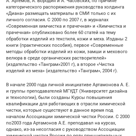
А. Артёмов, А. Бородин и А. Часовских, по причине
категорического распоряжения руководства холдинга
«Диана» размещать материалы в СМИ только с их
личного согласия. С 2000 по 2007 г, в журналах
«Современная химчистка и прачечная» и «Химчистка и
прачечная» опубликовано более 60 статей на тему
обработки изделий из текстиля, кожи и меха. Изданы 2
книги (практических пособия), первое «Современные
методы обработки изделий из кожи, замши и мехового
велюра в среде органических растворителей»
(издательство «Танграм»2001 г), а второе «Чистка
изделий из меха» (издательство «Танграм», 2004 г).
В начале 2000 года личной инициативе Артамонова А. Е.
и группы преподавателей МГУДТ (Университет дизайна
и технологии), были созданы Курсы повышения
квалификации для работающих в отрасли химической
чистки, которые существуют в данное время под
началом Ассоциации химической чистки России. С 2000
по2003 года Артамонов А.Е. преподавал на курсах,
однако, из-за несогласия с руководством Ассоциации
химической чистки России по ряду принципиальных