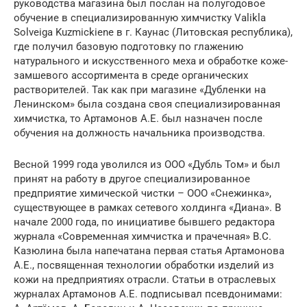
руководства магазина был послан на полугодовое
обучение в специализированную химчистку Valikla
Solveiga Kuzmickiene в г. Каунас (Литовская республика),
где получил базовую подготовку по глажению
натурального и искусственного меха и обработке коже-
замшевого ассортимента в среде органических
растворителей. Так как при магазине «Дубленки на
Ленинском» была создана своя специализированная
химчистка, то Артамонов А.Е. был назначен после
обучения на должность начальника производства.
Весной 1999 года уволился из ООО «Дубль Том» и был
принят на работу в другое специализированное
предприятие химической чистки – ООО «Снежинка»,
существующее в рамках сетевого холдинга «Диана». В
начале 2000 года, по инициативе бывшего редактора
журнала «Современная химчистка и прачечная» В.С.
Казюлина была напечатана первая статья Артамонова
А.Е., посвященная технологии обработки изделий из
кожи на предприятиях отрасли. Статьи в отраслевых
журналах Артамонов А.Е. подписывал псевдонимами: