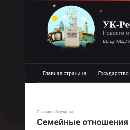
Перейти
к
контенту
УК-Ре
Новости о
выдающихс
Главная страница
Государство
Главная
»
Искусство
Семейные отношения д