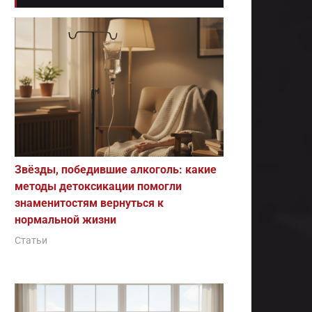
Звёзды, победившие алкоголь: какие
методы детоксикации помогли
знаменитостям вернуться к
нормальной жизни
Статьи