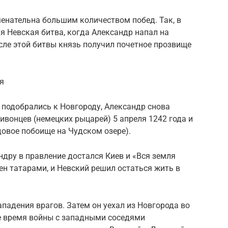
енательна большим количеством побед. Так, в
я Невская битва, когда Александр напал на
сле этой битвы князь получил почетное прозвище
я
, подобрались к Новгороду, Александр снова
ливонцев (немецких рыцарей) 5 апреля 1242 года и
овое побоище на Чудском озере).
ндру в правление достался Киев и «Вся земля
ен татарами, и Невский решил остаться жить в
ападения врагов. Затем он уехал из Новгорода во
же время войны с западными соседями