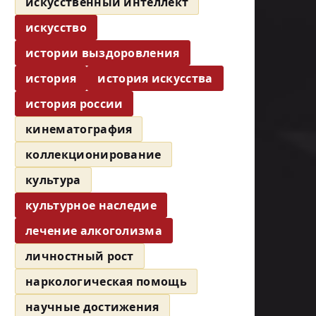
искусственный интеллект
искусство
истории выздоровления
история
история искусства
история россии
кинематография
коллекционирование
культура
культурное наследие
лечение алкоголизма
личностный рост
наркологическая помощь
научные достижения