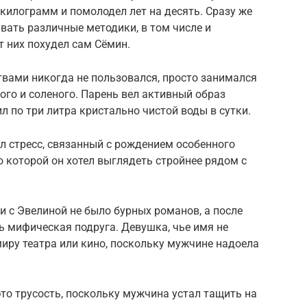
 килограмм и помолодел лет на десять. Сразу же
вать различные методики, в том числе и
т них похудел сам Сёмин.
твами никогда не пользовался, просто занимался
рого и соленого. Парень вел активный образ
л по три литра кристально чистой воды в сутки.
ял стресс, связанный с рождением особенного
о которой он хотел выглядеть стройнее рядом с
и с Эвелиной не было бурных романов, а после
ась мифическая подруга. Девушка, чье имя не
миру театра или кино, поскольку мужчине надоела
это трусость, поскольку мужчина устал тащить на