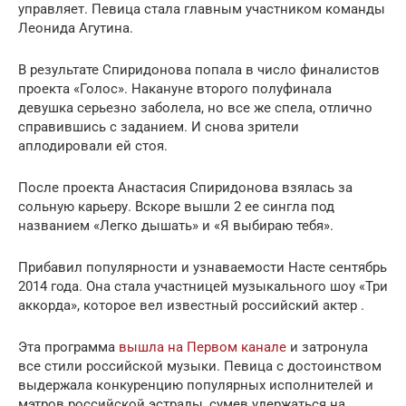
управляет. Певица стала главным участником команды
Леонида Агутина.
В результате Спиридонова попала в число финалистов
проекта «Голос». Накануне второго полуфинала
девушка серьезно заболела, но все же спела, отлично
справившись с заданием. И снова зрители
аплодировали ей стоя.
После проекта Анастасия Спиридонова взялась за
сольную карьеру. Вскоре вышли 2 ее сингла под
названием «Легко дышать» и «Я выбираю тебя».
Прибавил популярности и узнаваемости Насте сентябрь
2014 года. Она стала участницей музыкального шоу «Три
аккорда», которое вел известный российский актер .
Эта программа
вышла на Первом канале
и затронула
все стили российской музыки. Певица с достоинством
выдержала конкуренцию популярных исполнителей и
мэтров российской эстрады, сумев удержаться на