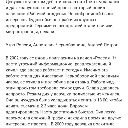
Девушка с успехом дебютировала на «Третьем канале»
и даже запустила новый проект, который носил
название «Рабочий полдень». Чернобровиной были
интересны будни обычных рабочих крупных
предприятий. Героями ее репортажей стали ткачихи,
метростроевцы, пекари.
Утро России, Анастасия Чернобровина, Андрей Петров
В 2002 году ее вновь пригласили на канал «Россия- 1»
вести утренний информационно- развлекательный
канал, где звезда работает и сегодня. Именно эта
работа стала для Анастасии Чернобровиной звездным
часом, ее узнала и полюбила вся страна. Работа над
этим проектом требовала самоотдачи. Слава давалась
непросто. Режим дня у девушки полностью изменился.
Она вынуждена была укладываться спать в 18-00, чтобы
начать съемки в 2-3 часа ночи. Впрочем,
адаптировалась Настя достаточно быстро. Она легко
переносила сложный график, находила время на другие
интересные проекты. В 2009 году девушка восхитила