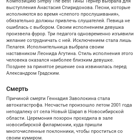
Композицию Simply The Best Тины Тернер выбрала для
выступления Анастасия Спиридонова. Песни, которые
исполняются во время «слепого прослушивания»,
обязательно должны привлечь слушателей. Певица не
ошиблась с выбором. Своим исполнением девушка
произвела фурор. Три педагога одновременно изъявили
желание сотрудничать с ней. Исключением стала лишь
Пелагея. Исполнительница выбрала своим
наставником Леонида Агутина. Стиль исполнения этого
человека оказался наиболее близким девушке.
Позднее за принятое решение она извинилась перед
Александром Градским.
Смерть
Причиной смерти Геннадия Заволокина стала
автокатастрофа. Несчастье произошло летом 2001 года
неподалеку от села Новый Шарап в Новосибирской
области. Церемония похорон проходила в зале
новосибирской филармонии, куда пришли
многочисленные поклонники, чтобы проститься со
своим кумиром.