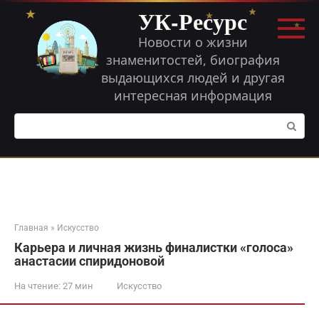
Перейти
УК-Ресурс
к
контенту
Новости о жизни
знаменитостей, биография
выдающихся людей и другая
интересная информация
Поиск:
Главная
»
Искусство
Карьера и личная жизнь финалистки «голоса»
анастасии спиридоновой
На чтение:
27 мин
Искусство