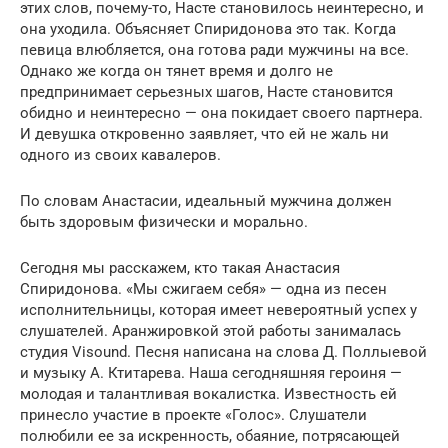
этих слов, почему-то, Насте становилось неинтересно, и
она уходила. Объясняет Спиридонова это так. Когда
певица влюбляется, она готова ради мужчины на все.
Однако же когда он тянет время и долго не
предпринимает серьезных шагов, Насте становится
обидно и неинтересно — она покидает своего партнера.
И девушка откровенно заявляет, что ей не жаль ни
одного из своих кавалеров.
По словам Анастасии, идеальный мужчина должен
быть здоровым физически и морально.
Сегодня мы расскажем, кто такая Анастасия
Спиридонова. «Мы сжигаем себя» — одна из песен
исполнительницы, которая имеет невероятный успех у
слушателей. Аранжировкой этой работы занималась
студия Visound. Песня написана на слова Д. Поллыевой
и музыку А. Ктитарева. Наша сегодняшняя героиня —
молодая и талантливая вокалистка. Известность ей
принесло участие в проекте «Голос». Слушатели
полюбили ее за искренность, обаяние, потрясающей