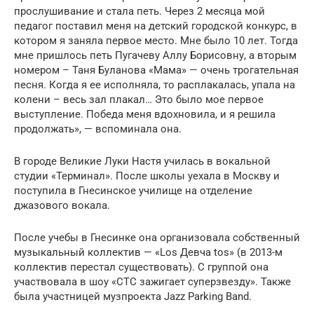
прослушивание и стала петь. Через 2 месяца мой
педагог поставил меня на детский городской конкурс, в
котором я заняла первое место. Мне было 10 лет. Тогда
мне пришлось петь Пугачеву Аллу Борисовну, а вторым
номером – Таня Буланова «Мама» — очень трогательная
песня. Когда я ее исполняла, то расплакалась, упала на
колени – весь зал плакал… Это было мое первое
выступление. Победа меня вдохновила, и я решила
продолжать», — вспоминала она.
В городе Великие Луки Настя училась в вокальной
студии «Терминал». После школы уехала в Москву и
поступила в Гнесинское училище на отделение
джазового вокала.
После учебы в Гнесинке она организовала собственный
музыкальный коллектив — «Los Девча tos» (в 2013-м
коллектив перестал существовать). С группой она
участвовала в шоу «СТС зажигает суперзвезду». Также
была участницей музпроекта Jazz Parking Band.