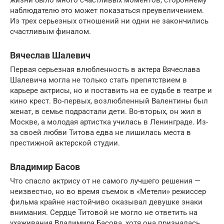
наблюдателю это может показаться преувеличением.
Из трех серьезных отношений ни одни не закончились
счастливым финалом.
Вячеслав Шалевич
Первая серьезная влюбленность в актера Вячеслава
Шалевича могла не только стать препятствием в
карьере актрисы, но и поставить на ее судьбе в театре и
кино крест. Во-первых, возлюбленный Валентины был
женат, в семье подрастали дети. Во-вторых, он жил в
Москве, а молодая артистка училась в Ленинграде. Из-
за своей любви Титова едва не лишилась места в
престижной актерской студии.
Владимир Басов
Что спасло актрису от не самого лучшего решения —
неизвестно, но во время съемок в «Метели» режиссер
фильма крайне настойчиво оказывал девушке знаки
внимания. Сердце Титовой не могло не ответить на
ухаживания Владимира Басова, хотя она призналась,