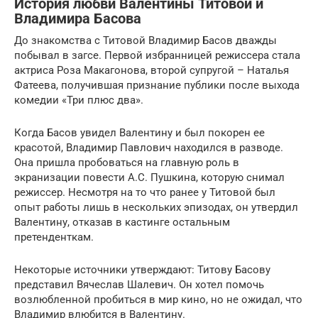
История любви Валентины Титовой и
Владимира Басова
До знакомства с Титовой Владимир Басов дважды
побывал в загсе. Первой избранницей режиссера стала
актриса Роза Макагонова, второй супругой – Наталья
Фатеева, получившая признание публики после выхода
комедии «Три плюс два».
Когда Басов увидел Валентину и был покорен ее
красотой, Владимир Павлович находился в разводе.
Она пришла пробоваться на главную роль в
экранизации повести А.С. Пушкина, которую снимал
режиссер. Несмотря на то что ранее у Титовой был
опыт работы лишь в нескольких эпизодах, он утвердил
Валентину, отказав в кастинге остальным
претенденткам.
Некоторые источники утверждают: Титову Басову
представил Вячеслав Шалевич. Он хотел помочь
возлюбленной пробиться в мир кино, но не ожидал, что
Владимир влюбится в Валентину.