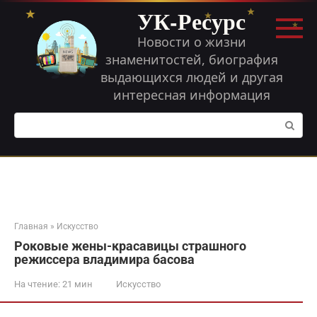
Перейти
УК-Ресурс
к
контенту
Новости о жизни
знаменитостей, биография
выдающихся людей и другая
интересная информация
Поиск:
Главная
»
Искусство
Роковые жены-красавицы страшного
режиссера владимира басова
На чтение:
21 мин
Искусство