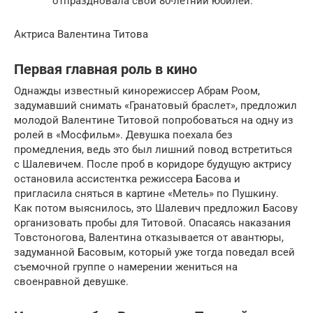
отпраздновала свой 80-летний юбилей.
Актриса Валентина Титова
Первая главная роль в кино
Однажды известный кинорежиссер Абрам Роом,
задумавший снимать «Гранатовый браслет», предложил
молодой Валентине Титовой попробоваться на одну из
ролей в «Мосфильм». Девушка поехала без
промедления, ведь это был лишний повод встретиться
с Шалевичем. После проб в коридоре будущую актрису
остановила ассистентка режиссера Басова и
пригласила сняться в картине «Метель» по Пушкину.
Как потом выяснилось, это Шалевич предложил Басову
организовать пробы для Титовой. Опасаясь наказания
Товстоногова, Валентина отказывается от авантюры,
задуманной Басовым, который уже тогда поведал всей
съемочной группе о намерении жениться на
своенравной девушке.