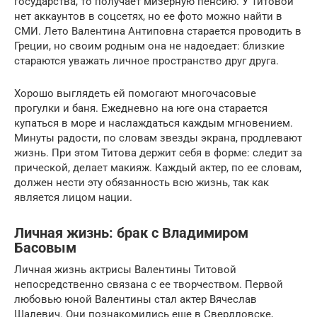
государства, то получает мизерную пенсию. У Титовой
нет аккаунтов в соцсетях, но ее фото можно найти в
СМИ. Лето Валентина Антиповна старается проводить в
Греции, но своим родным она не надоедает: близкие
стараются уважать личное пространство друг друга.
Хорошо выглядеть ей помогают многочасовые
прогулки и баня. Ежедневно на юге она старается
купаться в море и наслаждаться каждым мгновением.
Минуты радости, по словам звезды экрана, продлевают
жизнь. При этом Титова держит себя в форме: следит за
прической, делает макияж. Каждый актер, по ее словам,
должен нести эту обязанность всю жизнь, так как
является лицом нации.
Личная жизнь: брак с Владимиром
Басовым
Личная жизнь актрисы Валентины Титовой
непосредственно связана с ее творчеством. Первой
любовью юной Валентины стал актер Вячеслав
Шалевич. Они познакомились еще в Свердловске,