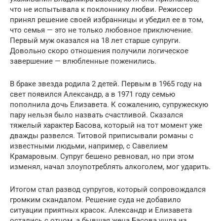
что не испытывала к поклоннику любви. Режиссер
принял решение своей избранницы и убедил ее в том,
что семья — это не только любовное приключение.
Первый муж оказался на 18 лет старше супруги.
Довольно скоро отношения получили логическое
завершение — влюбленные поженились.
В браке звезда родила 2 детей. Первым в 1965 году на
свет появился Александр, а в 1971 году семью
пополнила дочь Елизавета. К сожалению, супружескую
пару нельзя было назвать счастливой. Сказался
тяжелый характер Басова, который на тот момент уже
дважды развелся. Титовой приписывали романы с
известными людьми, например, с Савелием
Крамаровым. Супруг бешено ревновал, но при этом
изменял, начал злоупотреблять алкоголем, мог ударить.
Итогом стал развод супругов, который сопровождался
громким скандалом. Решение суда не добавило
ситуации приятных красок. Александр и Елизавета
остались с отцом, а бывшая жена Басова ушла из