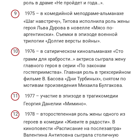
роль в драме «Не пройдет и года…».
1975 – в комедийной мелодраме-альманахе
«Шаг навстречу», Титова исполнила роль жены
героя Льва Дурова в новелле «Мясо по-
аргентински». Съемки в эпизоде военной
трилогии «Долгие версты войны».
1976 – в сатирическом киноальманахе «Сто
грамм для храбрости..» актриса сыграла жену
главного героя в серии «По законам
гостеприимства». Главная роль в трехсерийном
фильме В. Басова «Дни Турбиных», снятом по
мотивам произведения Михаила Булгакова.
1977 – участие в эпизоде в трагикомедии
Георгия Данелии «Мимино».
1978 – второстепенная роль жены одного из
героев в комедии «Живите в радости». В
киноповести «Расписание на послезавтра»
Валентина Антиповна сыграла столичную