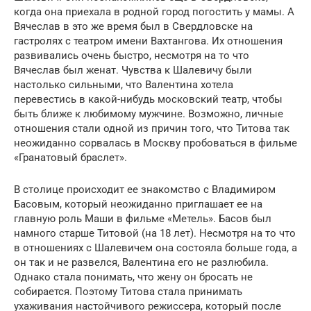
когда она приехала в родной город погостить у мамы. А
Вячеслав в это же время был в Свердловске на
гастролях с театром имени Вахтангова. Их отношения
развивались очень быстро, несмотря на то что
Вячеслав был женат. Чувства к Шалевичу были
настолько сильными, что Валентина хотела
перевестись в какой-нибудь московский театр, чтобы
быть ближе к любимому мужчине. Возможно, личные
отношения стали одной из причин того, что Титова так
неожиданно сорвалась в Москву пробоваться в фильме
«Гранатовый браслет».
В столице происходит ее знакомство с Владимиром
Басовым, который неожиданно приглашает ее на
главную роль Маши в фильме «Метель». Басов был
намного старше Титовой (на 18 лет). Несмотря на то что
в отношениях с Шалевичем она состояла больше года, а
он так и не развелся, Валентина его не разлюбила.
Однако стала понимать, что жену он бросать не
собирается. Поэтому Титова стала принимать
ухаживания настойчивого режиссера, который после