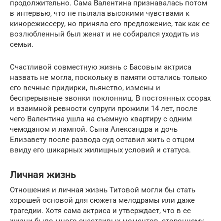
продолжительно. Сама Валентина признавалась потом
в интервью, что не пылала высокими чувствами к
кинорежиссеру, но приняла его предложение, так как ее
возлюбленный был женат и не собирался уходить из
семьи.
Счастливой совместную жизнь с Басовым актриса
назвать не могла, поскольку в памяти остались только
его вечные придирки, пьянство, измены и
беспрерывные звонки поклонниц. В постоянных ссорах
и взаимной ревности супруги прожили 14 лет, после
чего Валентина ушла на съемную квартиру с одним
чемоданом и лампой. Сына Александра и дочь
Елизавету после развода суд оставил жить с отцом
ввиду его шикарных жилищных условий и статуса.
Личная жизнь
Отношения и личная жизнь Титовой могли бы стать
хорошей основой для сюжета мелодрамы или даже
трагедии. Хотя сама актриса и утверждает, что в ее
жизни было много счастливых моментов, стороннему