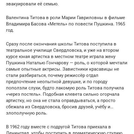
эвакуировали её семью.
Валентина Титова в роли Марии Гавриловны в фильме
Владимира Басова «Метель» по повести Пушкина. 1965
год.
Сразу после окончания школы Титова поступила в
театральное училище Свердловска, и уже на втором
курсе юная артистка в местном театре играла жену
Пушкина Наталью Гончарову — роль, о которой мечтали
самые опытные актрисы. Завистники красавицы не
стали разбираться, почему режиссёр отдал
предпочтение неопытной девушке, и по городу
поползли слухи, будто лакомую роль Титова получила
«через постель». Подобная клевета сильно огорчала
артистку, но она не стала оправдываться, а просто
сбежала из Свердловска, бросив друзей, учёбу и…
злополучную роль.
В 1962 году вместе с подругой Титова приехала в
Ленинград, чтобы поступить в драматическую студию