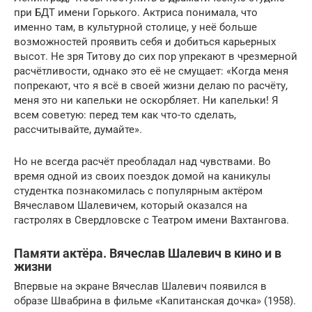
при БДТ имени Горького. Актриса понимала, что
именно там, в культурной столице, у неё больше
возможностей проявить себя и добиться карьерных
высот. Не зря Титову до сих пор упрекают в чрезмерной
расчётливости, однако это её не смущает: «Когда меня
попрекают, что я всё в своей жизни делаю по расчёту,
меня это ни капельки не оскорбляет. Ни капельки! Я
всем советую: перед тем как что-то сделать,
рассчитывайте, думайте».
Но не всегда расчёт преобладал над чувствами. Во
время одной из своих поездок домой на каникулы
студентка познакомилась с популярным актёром
Вячеславом Шалевичем, который оказался на
гастролях в Свердловске с Театром имени Вахтангова.
Памяти актёра. Вячеслав Шалевич в кино и в
жизни
Впервые на экране Вячеслав Шалевич появился в
образе Швабрина в фильме «Капитанская дочка» (1958).