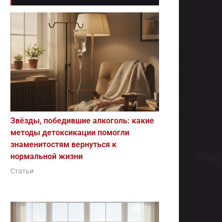
Звёзды, победившие алкоголь: какие
методы детоксикации помогли
знаменитостям вернуться к
нормальной жизни
Статьи