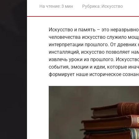
На чтение:
3 мин
Рубрика:
Искусство
Искусство и память – это неразрывно
человечества искусство служило мощ
интерпретации прошлого. От древних
инсталляций, искусство позволяет нам
извлечь уроки из прошлого. Искусств
события, эмоции и идеи, которые ина
формирует наше историческое сознани