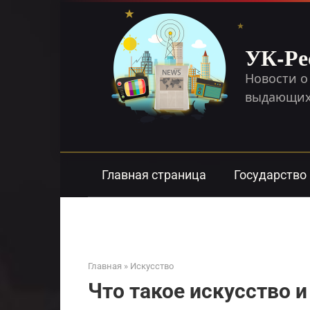
Перейти
к
контенту
УК-Ре
Новости о
выдающихс
Главная страница
Государство
Главная
»
Искусство
Что такое искусство 