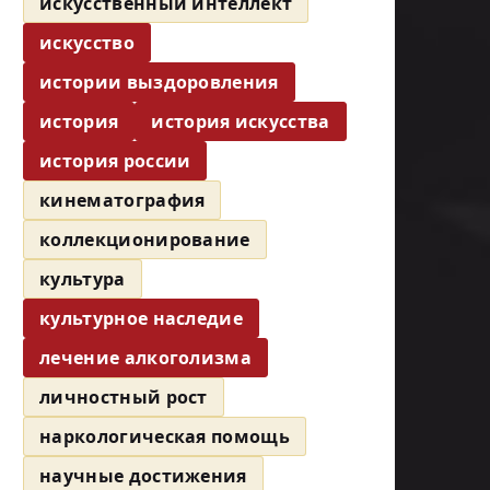
искусственный интеллект
искусство
истории выздоровления
история
история искусства
история россии
кинематография
коллекционирование
культура
культурное наследие
лечение алкоголизма
личностный рост
наркологическая помощь
научные достижения