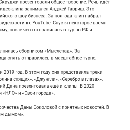
 Скруджи презентовали общее творение. Речь идёт
видеоклипа занимался Анджей Гавриш. Это
ийского шоу-бизнеса. За полгода клип набрал
видеохостинге YouTube. Спустя некоторое время
му, после чего отправилась в тур по РФ и
олнилась сборником «Мыслепад». За
ца опять отправилась в масштабное турне.
 2019 год. В этом году она представила треки
олина спящих», «Джунгли», «Серебро в глазах»,
ций Дана презентовала ещё и клипы. В 2020
 «НЛО» и «Свои города».
орчества Даны Соколовой с приятных новостей. В
ым дымом».