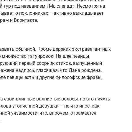
й тур под названием «Мыслепад». Несмотря на
абывает о поклонниках – активно выкладывает
рам и Вконтакте.
звать обычной. Кроме дерзких экстравагантных
ле множество татуировок. На шее певицы
ирующий первый сборник стихов, выпущенный
ражена надпись, гласящая, что Дана рождена,
еле певицы есть и другие философские фразы,
а свои длинные волнистые волосы, но это ничуть
лова утонченной девушки – не что иное, как
нной уязвимости, что, впрочем, отражается
.