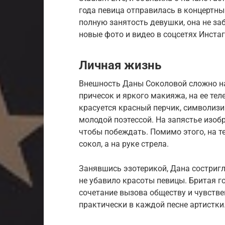
года певица отправилась в концертны
полную занятость девушки, она не з
новые фото и видео в соцсетях Инстаг
Личная жизнь
Внешность Даны Соколовой сложно на
причесок и яркого макияжа, на ее те
красуется красный перчик, символиз
молодой поэтессой. На запястье изоб
чтобы побеждать. Помимо этого, на т
сокол, а на руке стрела.
Занявшись эзотерикой, Дана состригл
не убавило красоты певицы. Бритая го
сочетание вызова обществу и чувстве
практически в каждой песне артистки