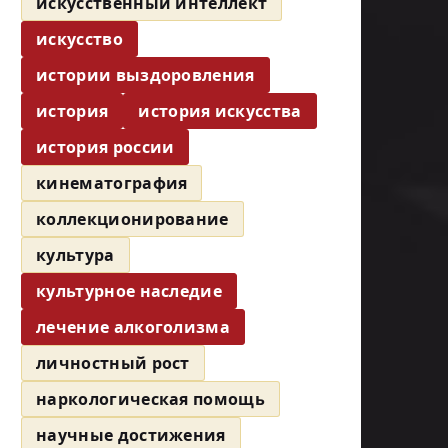
искусственный интеллект
искусство
истории выздоровления
история
история искусства
история россии
кинематография
коллекционирование
культура
культурное наследие
лечение алкоголизма
личностный рост
наркологическая помощь
научные достижения