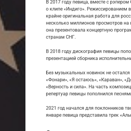
В 2017 году певица, вместе с рэпером
о клипе «Индиго». Режиссированием 
крайне оригинальная работа для росс
несколько миллионов просмотров на 
она презентовала концертную програм
странам СНГ.
В 2018 году дискография певицы поп
презентацией сборника исполнительни
Без музыкальных новинок не остался и
«Фонари», «Я остаюсь», «Караван», «Д
«Верность и сила». На часть компози
репертуар певицы пополнился песнями
2021 год начался для поклонников тв
январе певица представила трек «Ал