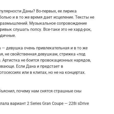
опулярности Даны? Во-первых, ее лирика
олью и в то же время дает исцеление. Тексты не
я размышлений. Музыкальное сопровождение
ривык слушать попсу. Все-таки это не хард-рок,
одичные.
 — девушка очень привлекательная и в то же
ая, не свойственная девушкам, стрижка «под
е. Артистка не боится провокационных нарядов,
ывающе. Если Дана и предстает в
тосессиях или в клипах, но не на концертах.
объяснил, почему нам снятся страшные сны
ла вариант 2 Series Gran Coupe — 228i sDrive