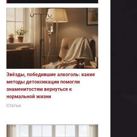
Звёзды, победившие алкоголь: какие
методы детоксикации помогли
знаменитостям вернуться к
нормальной жизни
Статьи