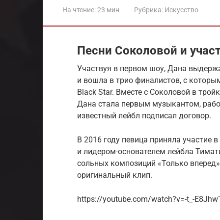
На чтение:
23 мин
Рубрика:
Искусство
Песни Соколовой и участ
Участвуя в первом шоу, Дана выдерж
и вошла в трио финалистов, с которы
Black Star. Вместе с Соколовой в тро
Дана стала первым музыкантом, рабо
известный лейбл подписал договор.
В 2016 году певица приняла участие 
и лидером-основателем лейбла Тимати
сольных композиций «Только вперед»
оригинальный клип.
https://youtube.com/watch?v=-t_-E8Jh