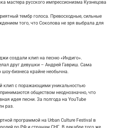
вка мастера русского импрессионизма Кузнецова
риятный тембр голоса. Превосходные, сильные
дением того, что Соколова не зря выбрала для
уджи создали клип на песню «Индиго».
елал друг девушки – Андрей Гавриш. Сама
о шоу-бизнеса крайне необычна.
й клип с поражающими уникальностью
спринимаются обществом неоднозначно, что
вная идея песни. За полгода на YouTube
н раз.
тной программой на Urban Culture Festival в
тролей по РФ и странам СНГ. В декабре того же