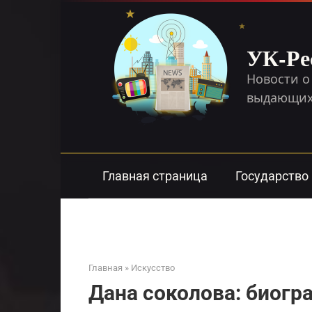
Перейти
к
контенту
УК-Ре
Новости о
выдающихс
Главная страница
Государство
Главная
»
Искусство
Дана соколова: биогр