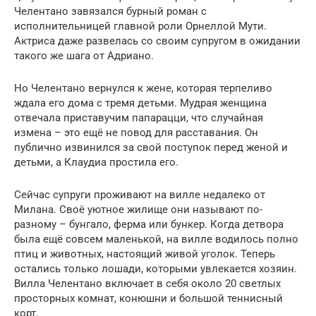
Челентано завязался бурный роман с
исполнительницей главной роли Орнеллой Мути.
Актриса даже развелась со своим супругом в ожидании
такого же шага от Адриано.
Но Челентано вернулся к жене, которая терпеливо
ждала его дома с тремя детьми. Мудрая женщина
отвечала приставучим папарацци, что случайная
измена – это ещё не повод для расставания. Он
публично извинился за свой поступок перед женой и
детьми, а Клаудиа простила его.
Сейчас супруги проживают на вилле недалеко от
Милана. Своё уютное жилище они называют по-
разному – бунгало, ферма или бункер. Когда детвора
была ещё совсем маленькой, на вилле водилось полно
птиц и животных, настоящий живой уголок. Теперь
остались только лошади, которыми увлекается хозяин.
Вилла Челентано включает в себя около 20 светлых
просторных комнат, конюшни и большой теннисный
корт.