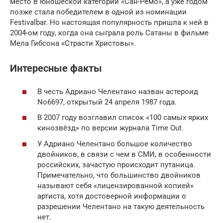
место в юношеской категории «Сан-Ремо», а уже годом
позже стала победителем в одной из номинации
Festivalbar. Но настоящая популярность пришла к ней в
2004-ом году, когда она сыграла роль Сатаны в фильме
Мела Гибсона «Страсти Христовы».
Интересные факты
В честь Адриано Челентано назван астероид
No6697, открытый 24 апреля 1987 года.
В 2007 году возглавил список «100 самых ярких
кинозвёзд» по версии журнала Time Out.
У Адриано Челентано большое количество
двойников, в связи с чем в СМИ, в особенности
российских, зачастую происходит путаница.
Примечательно, что большинство двойников
называют себя «лицензированной копией»
артиста, хотя достоверной информации о
разрешении Челентано на такую деятельность
нет.