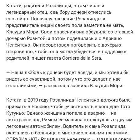
Кстати, родители Розалинды, в том числе и
легендарный отец, к выбору дочери отнеслись
спокойно. Поначалу влечение Розалинды к
представительницам своего пола заметила ее мать,
Клаудиа Мори. Свои опасения она обсудила со старшей
дочерью Розитой, а потом поделилась и с Адриано
Челентано. Он посоветовал поговорить с дочерью
откровенно, чтобы она могла убедиться в поддержке
родителей, пишет газета Corriere della Sera.
— Наша любовь к дочери будет всегда, и мы хотели бы
видеть ее счастливой, потому что это делает и нас
счастливыми, — рассказала заявила Клаудиа Мори.
Кстати, в 2010 году Розалинда Челентано должна была
приехать в Россию, чтобы участвовать в концерте Тото
Кутуньо. Однако женщина попала в аварию — на
автотрассе под Римом ее машина столкнулась с другим
легковым автомобилем. Водитель и сама Розалинда
оказались в больнице с многочисленными травмами.
СПРАВКА «КП» Розалинда Челентано — младшая среди