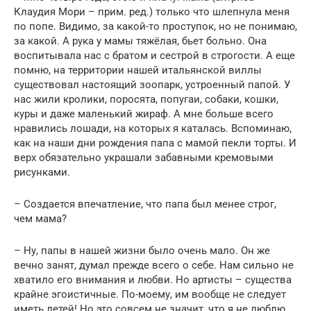
Клаудия Мори – прим. ред.) только что шлепнула меня
по попе. Видимо, за какой-то проступок, но не понимаю,
за какой. А рука у мамы тяжёлая, бьет больно. Она
воспитывала нас с братом и сестрой в строгости. А еще
помню, на территории нашей итальянской виллы
существовал настоящий зоопарк, устроенный папой. У
нас жили кролики, поросята, попугаи, собаки, кошки,
куры и даже маленький жираф. А мне больше всего
нравились лошади, на которых я каталась. Вспоминаю,
как на наши дни рождения папа с мамой пекли торты. И
верх обязательно украшали забавными кремовыми
рисунками.
– Создается впечатление, что папа был менее строг,
чем мама?
– Ну, папы в нашей жизни было очень мало. Он же
вечно занят, думал прежде всего о себе. Нам сильно не
хватило его внимания и любви. Но артисты – существа
крайне эгоистичные. По-моему, им вообще не следует
иметь детей! Но это совсем не значит, что я не люблю