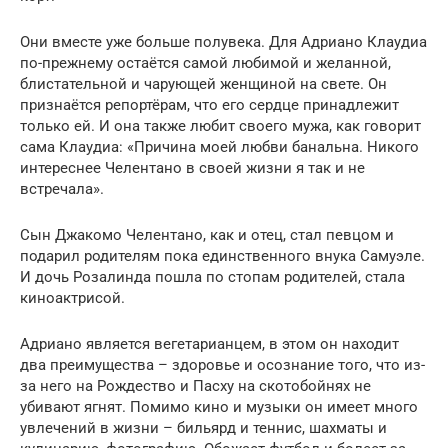
Они вместе уже больше полувека. Для Адриано Клаудиа
по-прежнему остаётся самой любимой и желанной,
блистательной и чарующей женщиной на свете. Он
признаётся репортёрам, что его сердце принадлежит
только ей. И она также любит своего мужа, как говорит
сама Клаудиа: «Причина моей любви банальна. Никого
интереснее Челентано в своей жизни я так и не
встречала».
Сын Джакомо Челентано, как и отец, стал певцом и
подарил родителям пока единственного внука Самуэле.
И дочь Розалинда пошла по стопам родителей, стала
киноактрисой.
Адриано является вегетарианцем, в этом он находит
два преимущества – здоровье и осознание того, что из-
за него на Рождество и Пасху на скотобойнях не
убивают ягнят. Помимо кино и музыки он имеет много
увлечений в жизни – бильярд и теннис, шахматы и