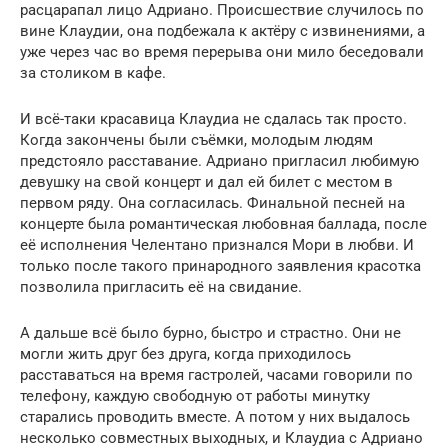
расцарапал лицо Адриано. Происшествие случилось по
вине Клаудии, она подбежала к актёру с извинениями, а
уже через час во время перерыва они мило беседовали
за столиком в кафе.
И всё-таки красавица Клаудиа не сдалась так просто.
Когда закончены были съёмки, молодым людям
предстояло расставание. Адриано пригласил любимую
девушку на свой концерт и дал ей билет с местом в
первом ряду. Она согласилась. Финальной песней на
концерте была романтическая любовная баллада, после
её исполнения Челентано признался Мори в любви. И
только после такого принародного заявления красотка
позволила пригласить её на свидание.
А дальше всё было бурно, быстро и страстно. Они не
могли жить друг без друга, когда приходилось
расставаться на время гастролей, часами говорили по
телефону, каждую свободную от работы минутку
старались проводить вместе. А потом у них выдалось
несколько совместных выходных, и Клаудиа с Адриано