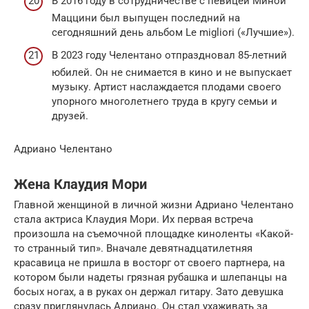
В 2016 году в сотрудничестве с певицей Миной
Маццини был выпущен последний на
сегодняшний день альбом Le migliori («Лучшие»).
В 2023 году Челентано отпраздновал 85-летний
юбилей. Он не снимается в кино и не выпускает
музыку. Артист наслаждается плодами своего
упорного многолетнего труда в кругу семьи и
друзей.
Адриано Челентано
Жена Клаудия Мори
Главной женщиной в личной жизни Адриано Челентано
стала актриса Клаудия Мори. Их первая встреча
произошла на съемочной площадке киноленты «Какой-
то странный тип». Вначале девятнадцатилетняя
красавица не пришла в восторг от своего партнера, на
котором были надеты грязная рубашка и шлепанцы на
босых ногах, а в руках он держал гитару. Зато девушка
сразу приглянулась Адриано. Он стал ухаживать за