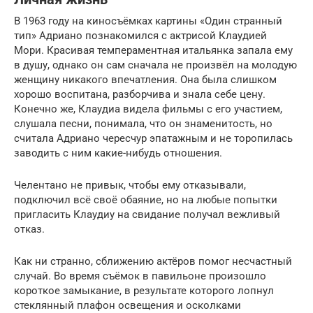
В 1963 году на киносъёмках картины «Один странный
тип» Адриано познакомился с актрисой Клаудией
Мори. Красивая темпераментная итальянка запала ему
в душу, однако он сам сначала не произвёл на молодую
женщину никакого впечатления. Она была слишком
хорошо воспитана, разборчива и знала себе цену.
Конечно же, Клаудиа видела фильмы с его участием,
слушала песни, понимала, что он знаменитость, но
считала Адриано чересчур эпатажным и не торопилась
заводить с ним какие-нибудь отношения.
Челентано не привык, чтобы ему отказывали,
подключил всё своё обаяние, но на любые попытки
пригласить Клаудиу на свидание получал вежливый
отказ.
Как ни странно, сближению актёров помог несчастный
случай. Во время съёмок в павильоне произошло
короткое замыкание, в результате которого лопнул
стеклянный плафон освещения и осколками