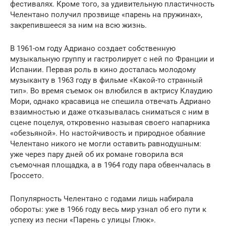
фестивалях. Кроме того, за удивительную пластичность
Челентано получил прозвище «парень на пружинах»,
закрепившееся за ним на всю жизнь.
В 1961-ом году Адриано создает собственную
музыкальную группу и гастролирует с ней по Франции и
Испании. Первая роль в кино досталась молодому
музыканту в 1963 году в фильме «Какой-то странный
тип». Во время съемок он влюбился в актрису Клаудию
Мори, однако красавица не спешила отвечать Адриано
взаимностью и даже отказывалась сниматься с ним в
сцене поцелуя, откровенно называя своего напарника
«обезьяной». Но настойчивость и природное обаяние
Челентано никого не могли оставить равнодушным:
уже через пару дней об их романе говорила вся
съемочная площадка, а в 1964 году пара обвенчалась в
Гроссето.
Популярность Челентано с годами лишь набирала
обороты: уже в 1966 году весь мир узнал об его пути к
успеху из песни «Парень с улицы Глюк».