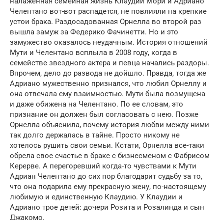
налаженная семейная жизнь Клаудии Мори и Адриано
Челентано вот-вот распадется, не повлияли на крепкие
устои брака. Раздосадованная Орнелла во второй раз
вышла замуж за Федерико Фачинетти. Но и это
замужество оказалось неудачным. История отношений
Мути и Челентано всплыла в 2008 году, когда в
семействе звездного актера и певца начались раздоры.
Впрочем, дело до развода не дойшло. Правда, тогда же
Адриано мужественно признался, что любил Орнеллу и
она отвечала ему взаимностью. Мути была возмущена
и даже обижена на Челентано. По ее словам, это
признание он должен был согласовать с нею. Позже
Орнелла объяснила, почему история любви между ними
так долго держалась в тайне. Просто никому не
хотелось рушить свои семьи. Кстати, Орнелла все-таки
обрела свое счастье в браке с бизнесменом с Фабрисом
Керерве. А перегоревший когда-то чувствами к Мути
Адриан Челентано до сих пор благодарит судьбу за то,
что она подарила ему прекрасную жену, по-настоящему
любимую и единственную Клаудию. У Клаудии и
Адриано трое детей: дочери Розита и Розалинда и сын
Джакомо.