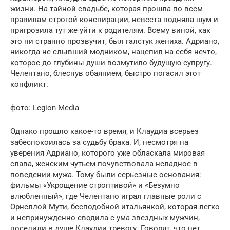
жизни. На тайной свадьбе, которая прошла по всем
правилам строгой конспирации, невеста подняла шум и
пригрозила тут же уйти к родителям. Всему виной, как
это ни странно прозвучит, был галстук жениха. Адриано,
никогда не слывший модником, нацепил на себя нечто,
которое до глубины души возмутило будущую супругу.
Челентано, блеснув обаянием, быстро погасил этот
конфликт.
фото: Legion Media
Однако прошло какое-то время, и Клаудиа всерьез
забеспокоилась за судьбу брака. И, несмотря на
уверения Адриано, которого уже обласкала мировая
слава, женским чутьем почувствовала неладное в
поведении мужа. Тому были серьезные основания:
фильмы «Укрощение строптивой» и «Безумно
влюбленный», где Челентано играл главные роли с
Орнеллой Мути, бесподобной итальянкой, которая легко
и непринужденно сводила с ума звездных мужчин,
поселили в душе Клаудии тревогу. Говорят, что нет