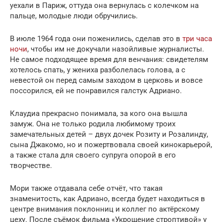
уехали в Париж, оттуда она вернулась с колечком на
пальце, молодые люди обручились.
В июле 1964 года они поженились, сделав это в
три часа
ночи
, чтобы им не докучали назойливые журналисты.
Не самое подходящее время для венчания: свидетелям
хотелось спать, у жениха разболелась голова, а с
невестой он перед самым заходом в церковь и вовсе
поссорился, ей не понравился галстук Адриано.
Клаудиа прекрасно понимала, за кого она вышла
замуж. Она не только родила любимому троих
замечательных детей – двух дочек Розиту и Розалинду,
сына Джакомо, но и пожертвовала своей кинокарьерой,
а также стала для своего супруга опорой в его
творчестве.
Мори также отдавала себе отчёт, что такая
знаменитость, как Адриано, всегда будет находиться в
центре внимания поклонниц и коллег по актёрскому
цеху. После съёмок фильма «Укрощение строптивой» у