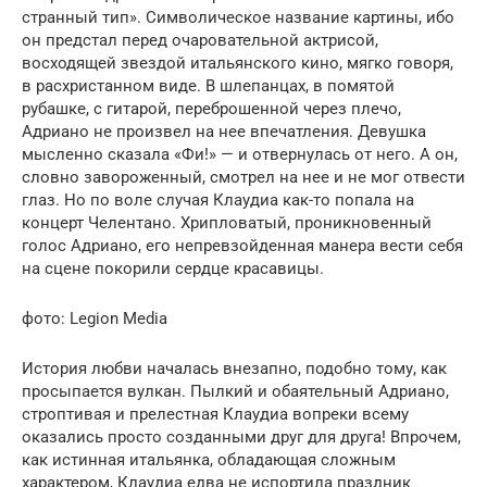
странный тип». Символическое название картины, ибо
он предстал перед очаровательной актрисой,
восходящей звездой итальянского кино, мягко говоря,
в расхристанном виде. В шлепанцах, в помятой
рубашке, с гитарой, переброшенной через плечо,
Адриано не произвел на нее впечатления. Девушка
мысленно сказала «Фи!» — и отвернулась от него. А он,
словно завороженный, смотрел на нее и не мог отвести
глаз. Но по воле случая Клаудиа как-то попала на
концерт Челентано. Хрипловатый, проникновенный
голос Адриано, его непревзойденная манера вести себя
на сцене покорили сердце красавицы.
фото: Legion Media
История любви началась внезапно, подобно тому, как
просыпается вулкан. Пылкий и обаятельный Адриано,
строптивая и прелестная Клаудиа вопреки всему
оказались просто созданными друг для друга! Впрочем,
как истинная итальянка, обладающая сложным
характером, Клаудиа едва не испортила праздник