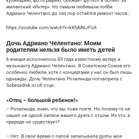
кулинарию, фотографию. Обожает футбол и болеет за
миланский «Интер». Но самым любимым хобби
Адриано Челентано до сих пор остаётся ремонт часов…
https://youtube.com/watch?v=kKfybNLrFUA
Дочь Адриано Челентано: Моим
родителям нельзя было иметь детей
6 января исполнилось 83 года известному актеру и
музыканту Адриано Челентано. В Советском Союзе его
особенно любили, хотя с концертами у нас он был лишь
однажды. Дочь Челентано Розалинда поговорила с
Sobesednik.ru об отце.
«Отец – большой ребенок!»
– Розалинда, знаю, что вы тоже поете. Но почему-то не
нашел ни одной записи вашего дуэта с отцом. Их что, в
природе не существует?
– Нет. В своё время с папой записывала дуэты моя