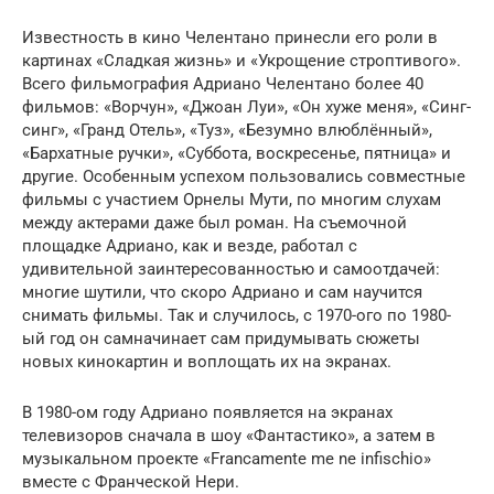
Известность в кино Челентано принесли его роли в
картинах «Сладкая жизнь» и «Укрощение строптивого».
Всего фильмография Адриано Челентано более 40
фильмов: «Ворчун», «Джоан Луи», «Он хуже меня», «Синг-
синг», «Гранд Отель», «Туз», «Безумно влюблённый»,
«Бархатные ручки», «Суббота, воскресенье, пятница» и
другие. Особенным успехом пользовались совместные
фильмы с участием Орнелы Мути, по многим слухам
между актерами даже был роман. На съемочной
площадке Адриано, как и везде, работал с
удивительной заинтересованностью и самоотдачей:
многие шутили, что скоро Адриано и сам научится
снимать фильмы. Так и случилось, с 1970-ого по 1980-
ый год он самначинает сам придумывать сюжеты
новых кинокартин и воплощать их на экранах.
В 1980-ом году Адриано появляется на экранах
телевизоров сначала в шоу «Фантастико», а затем в
музыкальном проекте «Francamente me ne infischio»
вместе с Франческой Нери.