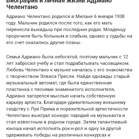
Биография и личная жизнь Адриано
Челентано
Адриано Челентано родился в Милане 6 января 1938
году. Мальчик родился после того, как его мать
перенесла выкидыш при последних родах. Младенцу
пророчили быть больным и слабым, однако у судьбы на
его счет оказались другие планы.
Семья Адриано была небогатой, поэтому мальчик с 12
лет забросил учебу и стал подрабатывать часовщиком.
Любовь Челентано к музыке началась с его знакомства
с творчеством Элвиса Пресли. Найдя однажды старый
музыкальный автомат, где была единственная
пластинка с песнями знаменитого исполнителя,
Адриано загорелся мыслью начать собственную
карьеру артиста. Благодаря удивительному внешнему
сходству с Луи Прима и поразительной артистичности
Челентано выиграл конкурс пародий на музыканта и
стал известным в родном городе. Затем талантливый
юноша начал исполнять рок-н-рол и одну за другой
одерживать победы на различных конкурсах и