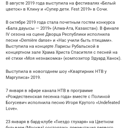
В августе 2019 года выступила на фестивалях «Белый
цветок» в Клину и «Супер дети. Fest 2019» в Сочи.
В октябре 2019 года стала почетным гостем конкурса
«Бала дауысы — 2019» (Алма-Ата, Казахстан). В финале
IV сезона на сцене Дворца Республики исполнила
песни «Dernière danse» и «Нас учили быть птицами».
Выступила на концерте Ларисы Рубальской в
концертном зале Храма Христа Спасителя с песней на
её стихи «Моя незнакомка» (композитор Эдуард Ханок).
Выступила в новогоднем шоу «Квартирник НТВ у
Маргулиса» 2019.
7 января в эфире канала НТВ в программе
«Рождественская песенка года» вместе с Полиной
Богусевич исполнила песню Игоря Крутого «Undefeated
Love».
23 января в бард-клубе «Гнездо глухаря» на Цветном
бульваре (Москва) состоялась презентация первого