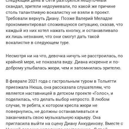
следующий день в Сети разгорелся нешуточный
скандал, зрители недоумевали, по какой же причине
столь талантливую вокалистку не взяли в проект.
Требовали вернуть Диану. Позже Валерий Меладзе
прокомментировал сложившуюся ситуацию, сказав, что
каждый из них хотел нажать кнопку, и останавливало
их лишь незнание, что они смогут дать такой
вокалистке в следующем туре.
Несмотря ни на что, девочка ничуть не расстроилась, по
крайней мере, не показала виду. Диана искренне и по-
доброму улыбалась жюри, чем и запомнилась зрителю.
В феврале 2021 года с гастрольным туром в Тольятти
приезжала Нюша, она рассказала слушателям, что
является наставницей в детском проекте «Голос», и
поделилась, что делать выбор непросто. В любом
случае, те ребята, к котором кресла жюри не
повернулись, не должны останавливаться и
заканчивать свою музыкальную карьеру. Она
пригласила выйти на сцену Диану Анкудинову. Вместе с