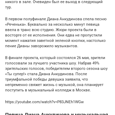
никого в зале. Очевиден был ее выход в следующий
тур.
В первом полуфинале Диана Анкудинова спела песню
«Реченька». Буквально за несколько минут певица
ввела в транс всю студию. Жюри проекта были в
восторге от ее исполнения. Они едва не пропустили
момент нажатия заветной зеленой кнопки, настолько
пение Дианы заворожило музыкантов.
В финале проекта, который состоялся 26 мая, зрители
голосовали за лучшего участника шоу. Набрав 49%
зрительских голосов, победителем второго сезона шоу
«Ты супер!» стала Диана Анкудинова. После
триумфальной победы девушка заявила, что
непременно свяжет жизнь с музыкой, она планирует
поступить в музыкальный колледж в Москве.
https://youtube.com/watch?v=P83JNEh1WGw
Певица Диана Анкудинова и музыкальная