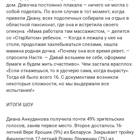
дом. Девочка постоянно плакала — ничего не могла с
собой поделать. По воле случая в тот момент, когда
привели Диану, всех подопечных собирали на отдых в
областной пансионат, где она и встретила своего
опекуна. «Мама работала там массажистом, — делится
со «СтарХитом» ребенок. — Когда я лежала у нее на
столе, продолжая захлебываться слезами, зашла
мамина родная дочка. «Почему она все время ревет, —
спросила Настя. — Давай возьмем ее себе, оформим
бумаги и будем жить счастливо». Чем застала врасплох.
«Если откажешься, то я удочерю сама, когда вырасту».
Тогда ей было всего 16. С документами возникли
некоторые сложности, но мы выдержали все
испытания!»
ИТОГИ ШОУ
Диана Анкудинова получила почти 49% зрительских
голосов, заняв первое место. Второе досталось 16-
летней Вере Ярошик (9%) из Беларуси. Закрывает тройку
финалистов 17-летний Роман Дружинин (7%) из