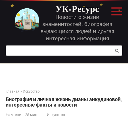
Перейти
УК-Ресурс
к
контенту
Новости о жизни
знаменитостей, биография
выдающихся людей и другая
интересная информация
Поиск:
Главная
»
Искусство
Биография и личная жизнь дианы анкудиновой,
интересные факты и новости
На чтение:
28 мин
Искусство