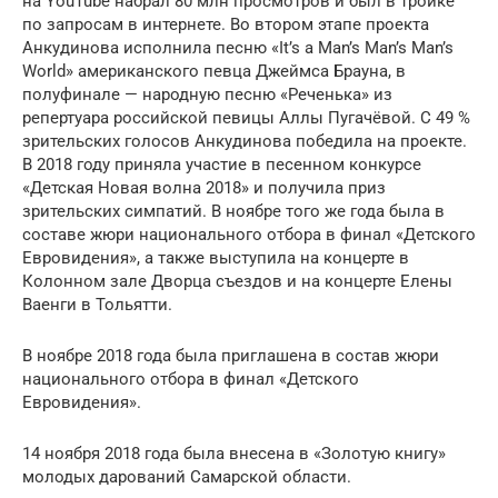
на YouTube набрал 80 млн просмотров и был в тройке
по запросам в интернете. Во втором этапе проекта
Анкудинова исполнила песню «It’s a Man’s Man’s Man’s
World» американского певца Джеймса Брауна, в
полуфинале — народную песню «Реченька» из
репертуара российской певицы Аллы Пугачёвой. С 49 %
зрительских голосов Анкудинова победила на проекте.
В 2018 году приняла участие в песенном конкурсе
«Детская Новая волна 2018» и получила приз
зрительских симпатий. В ноябре того же года была в
составе жюри национального отбора в финал «Детского
Евровидения», а также выступила на концерте в
Колонном зале Дворца съездов и на концерте Елены
Ваенги в Тольятти.
В ноябре 2018 года была приглашена в состав жюри
национального отбора в финал «Детского
Евровидения».
14 ноября 2018 года была внесена в «Золотую книгу»
молодых дарований Самарской области.