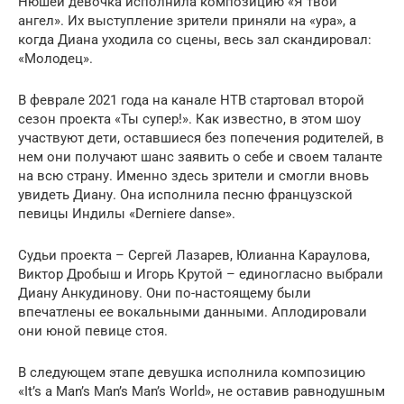
Нюшей девочка исполнила композицию «Я твой
ангел». Их выступление зрители приняли на «ура», а
когда Диана уходила со сцены, весь зал скандировал:
«Молодец».
В феврале 2021 года на канале НТВ стартовал второй
сезон проекта «Ты супер!». Как известно, в этом шоу
участвуют дети, оставшиеся без попечения родителей, в
нем они получают шанс заявить о себе и своем таланте
на всю страну. Именно здесь зрители и смогли вновь
увидеть Диану. Она исполнила песню французской
певицы Индилы «Derniere danse».
Судьи проекта – Сергей Лазарев, Юлианна Караулова,
Виктор Дробыш и Игорь Крутой – единогласно выбрали
Диану Анкудинову. Они по-настоящему были
впечатлены ее вокальными данными. Аплодировали
они юной певице стоя.
В следующем этапе девушка исполнила композицию
«It’s a Man’s Man’s Man’s World», не оставив равнодушным