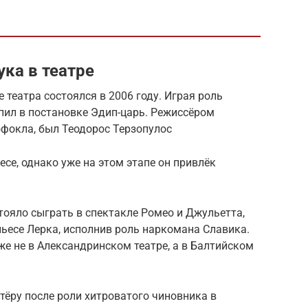
ка в театре
театра состоялся в 2006 году. Играя роль
упил в постановке Эдип-царь. Режиссёром
офокла, был Теодорос Терзопулос
се, однако уже на этом этапе он привлёк
ояло сыграть в спектакле Ромео и Джульетта,
пьесе Лерка, исполнив роль наркомана Славика.
е не в Александринском театре, а в Балтийском
ёру после роли хитроватого чиновника в