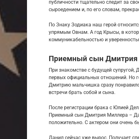
публичности тщательно следит за сво
сыроедением и, по его словам, прекра
По Знаку Зодиака наш герой относит
упрямым Овнам. А год Крысы, в котор
коммуникабельностью и уверенностью
Приемный сын Дмитрия 
При знакомстве с будущей супругой, Д
первых официальных отношений. Но ге
Дмитрию мальчишка сразу понравился
встречи брать собой и сына.
После регистрации брака с Юлией Делл
Приемный сын Дмитрия Миллера – Да
положительно. С актером они очень б
Данил сейчас уже вырос. Получает с