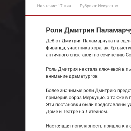
На чтение:
17 мин
Рубрика:
Искусство
Роли Дмитрия Паламарчу
Дебют Дмитрия Паламарчука на сцене 
фиванца, участника хора, актёр выст
античного спектакля по сочинению С
Роль Дмитрия не стала ключевой в пье
внимание драматургов
Более значимые роли Дмитрию предст
примерив образ Меркуцио, а также в 
Эти постановки были представлены уж
Доме и Театре на Литейном.
Настоящая популярность пришла к акт