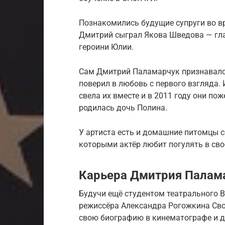
Познакомились будущие супруги во вр
Дмитрий сыграл Якова Шведова — гла
героини Юлии.
Сам Дмитрий Паламарчук признавался
поверил в любовь с первого взгляда
свела их вместе и в 2011 году они по
родилась дочь Полина.
У артиста есть и домашние питомцы с
которыми актёр любит погулять в св
Карьера Дмитрия Палама
Будучи ещё студентом театрального В
режиссёра Александра Рогожкина Своя
свою биографию в кинематографе и д