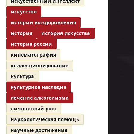
искусственный интеллект
искусство
истории выздоровления
история
история искусства
история россии
кинематография
коллекционирование
культура
культурное наследие
лечение алкоголизма
личностный рост
наркологическая помощь
научные достижения