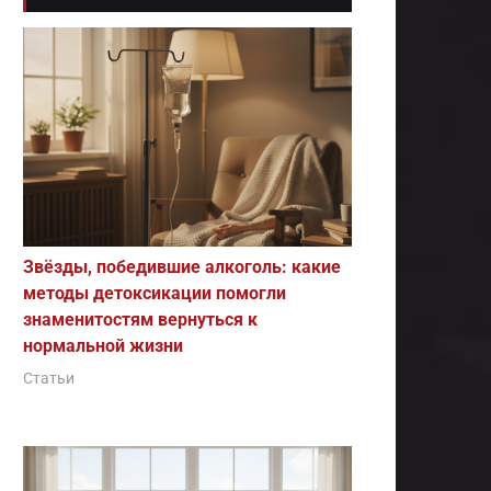
Звёзды, победившие алкоголь: какие
методы детоксикации помогли
знаменитостям вернуться к
нормальной жизни
Статьи