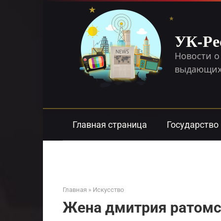
Перейти
к
контенту
УК-Ре
Новости о
выдающихс
Главная страница
Государство
Главная
»
Искусство
Жена дмитрия ратомс