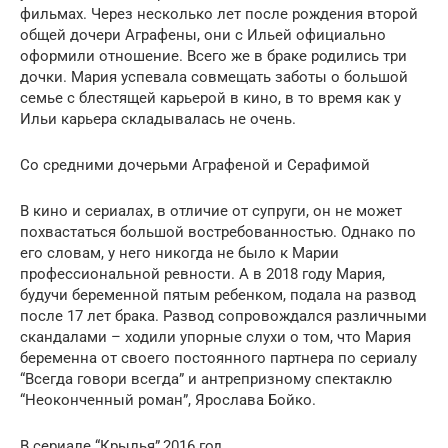
фильмах. Через несколько лет после рождения второй
общей дочери Аграфены, они с Ильей официально
оформили отношение. Всего же в браке родились три
дочки. Мария успевала совмещать заботы о большой
семье с блестящей карьерой в кино, в то время как у
Ильи карьера складывалась не очень.
Со средними дочерьми Аграфеной и Серафимой
В кино и сериалах, в отличие от супруги, он не может
похвастаться большой востребованностью. Однако по
его словам, у него никогда не было к Марии
профессиональной ревности. А в 2018 году Мария,
будучи беременной пятым ребенком, подала на развод
после 17 лет брака. Развод сопровождался различными
скандалами – ходили упорные слухи о том, что Мария
беременна от своего постоянного партнера по сериалу
“Всегда говори всегда” и антрепризному спектаклю
“Неоконченный роман”, Ярослава Бойко.
В сериале “Крылья”,2016 год