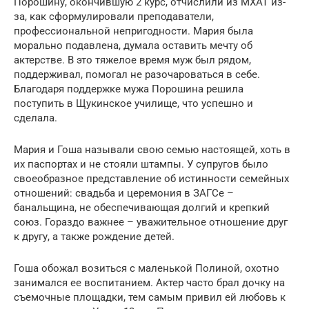
Порошину, окончившую 2 курс, отчислили из МХАТ из-
за, как сформулировали преподаватели,
профессиональной непригодности. Мария была
морально подавлена, думала оставить мечту об
актерстве. В это тяжелое время муж был рядом,
поддерживал, помогал не разочароваться в себе.
Благодаря поддержке мужа Порошина решила
поступить в Щукинское училище, что успешно и
сделала.
Мария и Гоша называли свою семью настоящей, хоть в
их паспортах и не стояли штампы. У супругов было
своеобразное представление об истинности семейных
отношений: свадьба и церемония в ЗАГСе –
банальщина, не обеспечивающая долгий и крепкий
союз. Гораздо важнее – уважительное отношение друг
к другу, а также рождение детей.
Гоша обожал возиться с маленькой Полиной, охотно
занимался ее воспитанием. Актер часто брал дочку на
съемочные площадки, тем самым привил ей любовь к