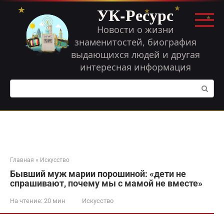
Перейти
УК-Ресурс
к
контенту
Новости о жизни
знаменитостей, биография
выдающихся людей и другая
интересная информация
Поиск:
Главная
»
Искусство
Бывший муж марии порошиной: «дети не
спрашивают, почему мы с мамой не вместе»
На чтение:
20 мин
Искусство