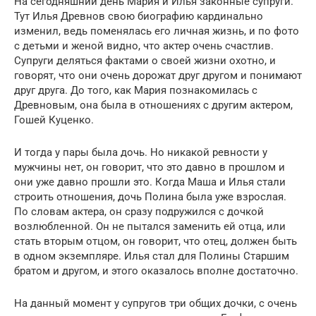
На сегодняшний день Мария и Илья законные супруги.
Тут Илья Древнов свою биографию кардинально
изменил, ведь поменялась его личная жизнь, и по фото
с детьми и женой видно, что актер очень счастлив.
Супруги деляться фактами о своей жизни охотно, и
говорят, что они очень дорожат друг другом и понимают
друг друга. До того, как Мария познакомилась с
Древновым, она была в отношениях с другим актером,
Гошей Куценко.
И тогда у пары была дочь. Но никакой ревности у
мужчины нет, он говорит, что это давно в прошлом и
они уже давно прошли это. Когда Маша и Илья стали
строить отношения, дочь Полина была уже взрослая.
По словам актера, он сразу подружился с дочкой
возлюбленной. Он не пытался заменить ей отца, или
стать вторым отцом, он говорит, что отец, должен быть
в одном экземпляре. Илья стал для Полины Старшим
братом и другом, и этого оказалось вполне достаточно.
На данный момент у супругов три общих дочки, с очень