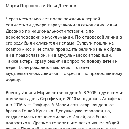
Мария Порошина и Илья Древнов
Через несколько лет после рождения первой
совместной дочери пара узаконила отношения. Илья
Древнов по национальности татарин, а по
вероисповеданию мусульманин. По отцовской линии в
его роду были служители ислама. Супруги пошли на
компромисс и не стали проводить религиозные обряды
ни в православной, ни в мусульманской традиции.
Также актеры сразу решили вопрос по поводу детей и
веры. Если рождается мальчик — станет
мусульманином, девочка — окрестят по православному
обряду.
Всего у Ильи и Марии четверо детей. В 2005 году в семье
появилась дочь Серафима, в 2010-м родилась Аграфена
и в 2016-м — Глафира. У Марии есть старшая дочь от
брака с Гошей Куценко. Девушка уже взрослая, но,
когда ее мать познакомилась с Ильей, она была
подростком. Древнов говорит, что легко нашел общий
язык с Полиной, а девочка относится к новому мужу