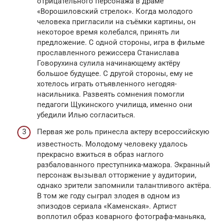
отрицательного персонажа в драме
«Ворошиловский стрелок». Когда молодого
человека пригласили на съёмки картины, он
некоторое время колебался, принять ли
предложение. С одной стороны, игра в фильме
прославленного режиссера Станислава
Говорухина сулила начинающему актёру
большое будущее. С другой стороны, ему не
хотелось играть отъявленного негодяя-
насильника. Развеять сомнения помогли
педагоги Щукинского училища, именно они
убедили Илью согласиться.
Первая же роль принесла актеру всероссийскую
известность. Молодому человеку удалось
прекрасно вжиться в образ наглого
разбалованного преступника-мажора. Экранный
персонаж вызывал отторжение у аудитории,
однако зрители запомнили талантливого актёра.
В том же году сыграл злодея в одном из
эпизодов сериала «Каменская». Артист
воплотил образ коварного фотографа-маньяка,