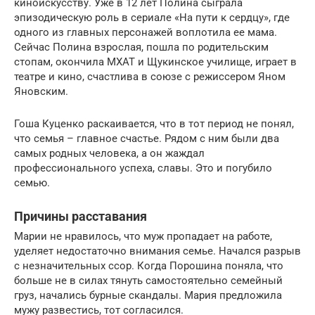
киноискусству. Уже в 12 лет Полина сыграла
эпизодическую роль в сериале «На пути к сердцу», где
одного из главных персонажей воплотила ее мама.
Сейчас Полина взрослая, пошла по родительским
стопам, окончила МХАТ и Щукинское училище, играет в
театре и кино, счастлива в союзе с режиссером Яном
Яновским.
Гоша Куценко раскаивается, что в тот период не понял,
что семья – главное счастье. Рядом с ним были два
самых родных человека, а он жаждал
профессионального успеха, славы. Это и погубило
семью.
Причины расставания
Марии не нравилось, что муж пропадает на работе,
уделяет недостаточно внимания семье. Начался разрыв
с незначительных ссор. Когда Порошина поняла, что
больше не в силах тянуть самостоятельно семейный
груз, начались бурные скандалы. Мария предложила
мужу развестись, тот согласился.