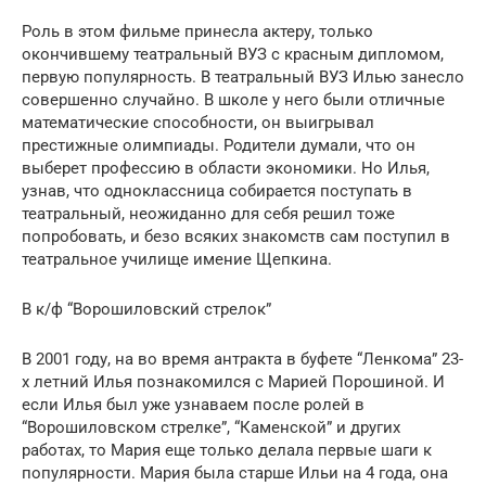
Роль в этом фильме принесла актеру, только
окончившему театральный ВУЗ с красным дипломом,
первую популярность. В театральный ВУЗ Илью занесло
совершенно случайно. В школе у него были отличные
математические способности, он выигрывал
престижные олимпиады. Родители думали, что он
выберет профессию в области экономики. Но Илья,
узнав, что одноклассница собирается поступать в
театральный, неожиданно для себя решил тоже
попробовать, и безо всяких знакомств сам поступил в
театральное училище имение Щепкина.
В к/ф “Ворошиловский стрелок”
В 2001 году, на во время антракта в буфете “Ленкома” 23-
х летний Илья познакомился с Марией Порошиной. И
если Илья был уже узнаваем после ролей в
“Ворошиловском стрелке”, “Каменской” и других
работах, то Мария еще только делала первые шаги к
популярности. Мария была старше Ильи на 4 года, она