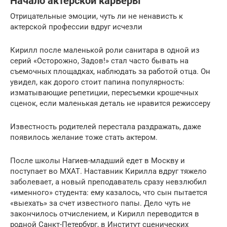
Начало актерской карьеры
Отрицательные эмоции, чуть ли не ненависть к
актерской профессии вдруг исчезли
Кирилл после маленькой роли санитара в одной из
серий «Осторожно, Задов!» стал часто бывать на
съемочных площадках, наблюдать за работой отца. Он
увидел, как дорого стоит папина популярность:
изматывающие репетиции, пересъемки крошечных
сценок, если маленькая деталь не нравится режиссеру
Известность родителей перестала раздражать, даже
появилось желание тоже стать актером.
После школы Нагиев-младший едет в Москву и
поступает во МХАТ. Наставник Кирилла вдруг тяжело
заболевает, а новый преподаватель сразу невзлюбил
«именного» студента: ему казалось, что сын пытается
«выехать» за счет известного папы. Дело чуть не
закончилось отчислением, и Кирилл переводится в
родной Санкт-Петербург, в Институт сценических