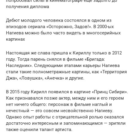
попробовал силы в кинематографе еще задолго до
получения диплома
Дебют молодого человека состоялся в одном из
эпизодов сериала «Осторожно, Задов!». В 2000-ых
Нагиева можно было часто видеть в многосерийных
картинах
Настоящая же слава пришла к Кириллу только в 2012
году. Тогда парень снялся в фильме «Бригада:
Наследник». Следующими этапами карьеры Нагиева
стали такие полнометражные картины, как «Территория
Джа», «Ловушка», «Анечка» и другие.
В 2015 году Кирилл появился в картине «Принц Сибири».
Как признавался позже актер, между ним и его героем
нет ничего общего: персонаж в фильме наглый и
нечестный — это совсем несвойственно Нагиеву.
Однако опыт работы с отрицательной ролью оказался
достаточно интересным и запоминающимся — зрители
также оценили талант артиста.