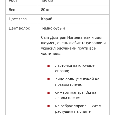
Рост
186 см
Вес
80 кг
Цвет глаз
Карий
Цвет волос
Темно-русый
Сын Дмитрия Нагиева, как и сам
шоумен, очень любит татуировки и
украсил рисунками почти все
части тела:
ласточка на ключице
справа;
лицо-солнце с луной на
правом плече;
символ мантры Ом на
левом плече;
на ребрах справа — кит с
растущим на спине