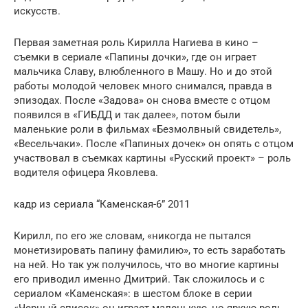
искусств.
Первая заметная роль Кирилла Нагиева в кино –
съемки в сериале «Папины дочки», где он играет
мальчика Славу, влюбленного в Машу. Но и до этой
работы молодой человек много снимался, правда в
эпизодах. После «Задова» он снова вместе с отцом
появился в «ГИБДД и так далее», потом были
маленькие роли в фильмах «Безмолвный свидетель»,
«Весельчаки». После «Папиных дочек» он опять с отцом
участвовал в съемках картины «Русский проект» – роль
водителя офицера Яковлева.
кадр из сериала “Каменская-6” 2011
Кирилл, по его же словам, «никогда не пытался
монетизировать папину фамилию», то есть заработать
на ней. Но так уж получилось, что во многие картины
его приводил именно Дмитрий. Так сложилось и с
сериалом «Каменская»: в шестом блоке в серии
«Черный список» он играет маленькую, но яркую роль