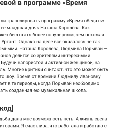
евой в программе «Время
али транслировать программу «Время обедать».
её младшая дочь Наташа Королёва. Как
лжен был стать более популярным, чем похожая
Ургант. Однако на деле всё оказалось не так
кромными. Наташа Королёва, Людмила Порывай —
ранов делится со зрителями интересными
 Будучи напористой и активной женщиной, на
оль. Многие критики считают, что это может быть
ого шоу. Время от времени Людмилу Ивановну
ает в те периоды, когда Порывай необходимо
тать созданная ею музыкальная школа.
код]
дьба дала мне возможность петь. А жизнь свела
торами. Я счастлива, что работала и работаю с