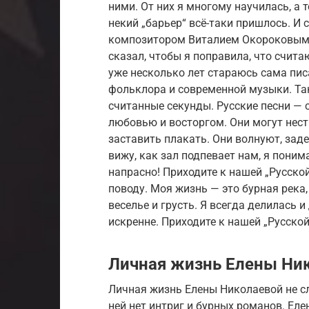
ними. От них я многому научилась, а 
некий „барьер“ всё-таки пришлось. И
композитором Виталием Окороковым п
сказал, чтобы я поправила, что счита
уже несколько лет стараюсь сама пис
фольклора и современной музыки. Так
считанные секунды. Русские песни —
любовью и восторгом. Они могут нест
заставить плакать. Они волнуют, зад
вижу, как зал подпевает нам, я понима
напрасно! Приходите к нашей „Русско
поводу. Моя жизнь — это бурная река, 
веселье и грусть. Я всегда делилась и
искренне. Приходите к нашей „Русской
Личная жизнь Елены Ни
Личная жизнь Елены Николаевой не с
ней нет интриг и бурных романов. Еле