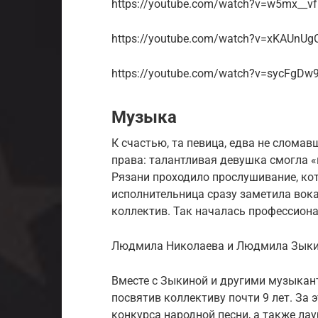
https://youtube.com/watch?v=w5mx__vf
https://youtube.com/watch?v=xKAUnUg
https://youtube.com/watch?v=sycFgD
Музыка
К счастью, та певица, едва не слома
права: талантливая девушка смогла «
Рязани проходило прослушивание, к
исполнительница сразу заметила вока
коллектив. Так началась профессион
Людмила Николаева и Людмила Зык
Вместе с Зыкиной и другими музыкан
посвятив коллективу почти 9 лет. За
конкурса народной песни, а также ла