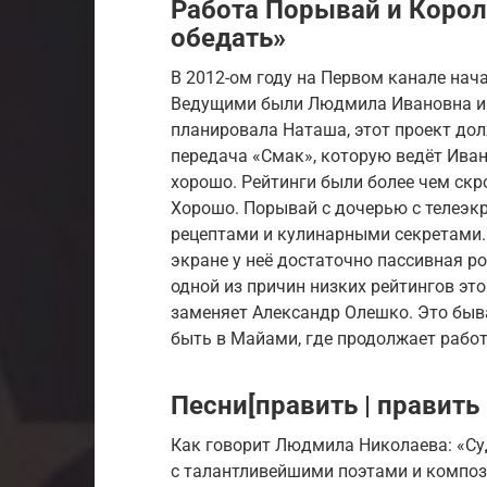
Работа Порывай и Корол
обедать»
В 2012-ом году на Первом канале нач
Ведущими были Людмила Ивановна и 
планировала Наташа, этот проект до
передача «Смак», которую ведёт Иван 
хорошо. Рейтинги были более чем с
Хорошо. Порывай с дочерью с телеэк
рецептами и кулинарными секретами.
экране у неё достаточно пассивная р
одной из причин низких рейтингов эт
заменяет Александр Олешко. Это быв
быть в Майами, где продолжает рабо
Песни[править | править 
Как говорит Людмила Николаева: «Су
с талантливейшими поэтами и компози