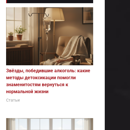
Звёзды, победившие алкоголь: какие
методы детоксикации помогли
знаменитостям вернуться к
нормальной жизни
Статьи