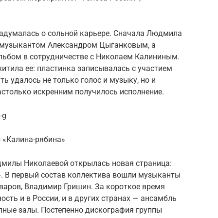
задумалась о сольной карьере. Сначала Людмила
с музыкантом Александром Цыганковым, а
льбом в сотрудничестве с Николаем Калининым.
хитила ее: пластинка записывалась с участием
ть удалось не только голос и музыку, но и
настолько искренним получилось исполнение.
-g
 «Калина-рябина»
дмилы Николаевой открылась новая страница:
». В первый состав коллектива вошли музыканты
варов, Владимир Гришин. За короткое время
сть и в России, и в других странах — ансамбль
олные залы. Постепенно дискография группы