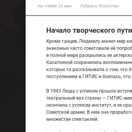
На чтение:
25 мин
Рубрика:
Искусство
Начало творческого пут
Кроме танцев, Людмилу манил мир кин
знакомые часто советовали ей попроб
в полной мере раскрылись ее актерс
Касаткиной сохранились воспоминание
которых та рассказывала о том, что 
поступлением в ГИТИС и боялась, что 
В 1943 Люда с успехом прошла вступ
театральный вуз страны — ГИТИС имен
окончила с успехом институт, и ее ср
Советской армии. В нем она проработ
множестве спектаклей.