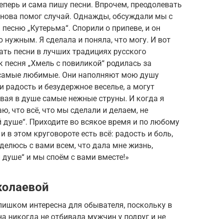
теперь и сама пишу песни. Впрочем, преодолевать
 снова помог случай. Однажды, обсуждали мы с
есню „Кутерьма“. Спорили о припеве, и он
ю нужным. Я сделала и поняла, что могу. И вот
ать песни в лучших традициях русского
 песня „Хмель с повиликой“ родилась за
 самые любимые. Они наполняют мою душу
и радость и безудержное веселье, а могут
евая в душе самые нежные струны. И когда я
ю, что всё, что мы сделали и делаем, не
й душе“. Приходите во всякое время и по любому
и в этом круговороте есть всё: радость и боль,
 делюсь с вами всем, что дала мне жизнь,
 душе“ и мы споём с вами вместе!»
колаевой
лишком интересна для обывателя, поскольку в
на никогда не отбивала мужчин у подруг и не