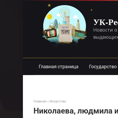
Перейти
к
контенту
УК-Ре
Новости о
выдающихс
Главная страница
Государство
Главная
»
Искусство
Николаева, людмила 