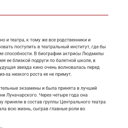
и
о и театра, к тому же все родственники и
овать поступить в театральный институт, где бы
кие способности. В биографии актрисы Людмилы
я ее близкой подруги по балетной школе, в
будущая звезда кино очень волновалась перед
из-за низкого роста ее не примут.
ительные экзамены и была принята в лучший
и Луначарского. Через четыре года она
азу приняли в состав группы Центрального театра
ала всю жизнь, сыграв главные роли во