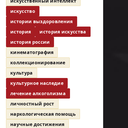
искусственный интеллект
искусство
истории выздоровления
история
история искусства
история россии
кинематография
коллекционирование
культура
культурное наследие
лечение алкоголизма
личностный рост
наркологическая помощь
научные достижения