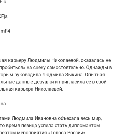
Eic
CFjs
w9mF4
вшая карьеру Людмилы Николаевой, оказалась не
пробиться» на сцену самостоятельно. Однажды в
оторым руководила Людмила Зыкина. Опытная
льные данные девушки и пригласила ее в свой
альная карьера Николаевой.
ина
тами Людмила Ивановна объехала весь мир,
 это время певица успела стать дипломантом
уреатом мероприятия «Голоса России»,