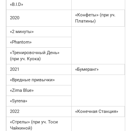
«B.I.D»
«Конфеты» (при уч.
2020
Платины)
«2 минуты»
«Phantom»
«Тренировочный День»
(при уч. Куока)
2021
«Бумеранг»
«Вредные привычки»
«Zima Blue»
«Syrena»
2022
«Конечная Станция»
«Стрелы» (при уч. Тоси
Чайкиной)