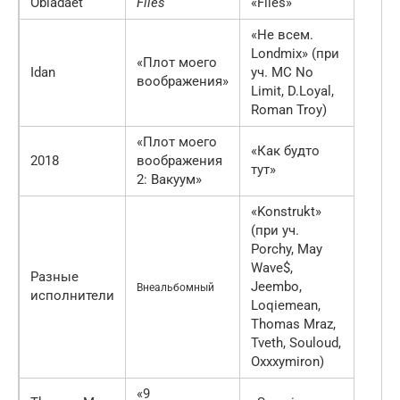
Obladaet
Files
«Files»
«Не всем.
Londmix» (при
«Плот моего
Idan
уч. MC No
воображения»
Limit, D.Loyal,
Roman Troy)
«Плот моего
«Как будто
2018
воображения
тут»
2: Вакуум»
«Konstrukt»
(при уч.
Porchy, May
Wave$,
Разные
Jeembo,
Внеальбомный
исполнители
Loqiemean,
Thomas Mraz,
Tveth, Souloud,
Oxxxymiron)
«9