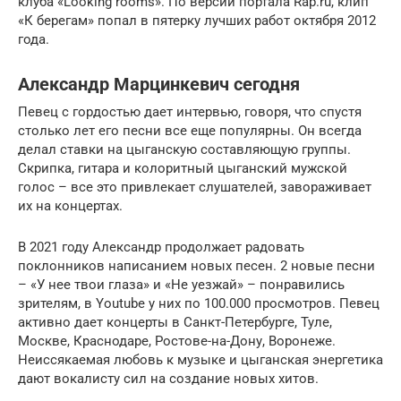
клуба «Looking rooms». По версии портала Rap.ru, клип
«К берегам» попал в пятерку лучших работ октября 2012
года.
Александр Марцинкевич сегодня
Певец с гордостью дает интервью, говоря, что спустя
столько лет его песни все еще популярны. Он всегда
делал ставки на цыганскую составляющую группы.
Скрипка, гитара и колоритный цыганский мужской
голос – все это привлекает слушателей, завораживает
их на концертах.
В 2021 году Александр продолжает радовать
поклонников написанием новых песен. 2 новые песни
– «У нее твои глаза» и «Не уезжай» – понравились
зрителям, в Youtube у них по 100.000 просмотров. Певец
активно дает концерты в Санкт-Петербурге, Туле,
Москве, Краснодаре, Ростове-на-Дону, Воронеже.
Неиссякаемая любовь к музыке и цыганская энергетика
дают вокалисту сил на создание новых хитов.