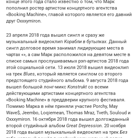
конце этого года стало известно о том, что Марк
пополнил ростер артистом концертного агентства
«Booking Machine», главой которого является его давний
друг Oxxxymiron.
23 апреля 2018 года вышел сингл и сразу же
музыкальный видеоклип
Корабли в бутылках
. Данный
сингл долговое время занимал лидирующие места в
чартах «», а сам Марк расположился на девятом месте в
списке самых прослушиваемых рэп-артистов 2018 года
этой социальной сети. 13 июля 2018 вышел видеоклип
на трек
Blues
, который является синглом со второго
предстоящего студийного альбома. 9 августа 2018 года
вышел большой лонг-микс
Konstrukt
со всеми
действующими артистами концертного агентства
«Booking Machine» в преддверии крупного фестиваля.
Помимо Марка в нём приняли участие Porchy, May
Wave$, Jeembo, Loqiemean, Thomas Mraz, Tveth, Souloud и
Oxxxymiron. 16 октября 2018 года вышел долгожданный
второй студийный альбом
Great Depression
. 20 ноября
2018 года вышел музыкальный видеоклип на трек
Без