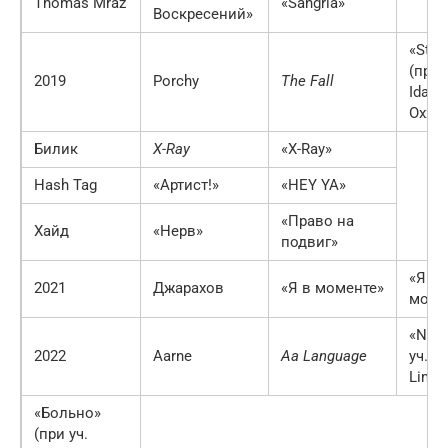
Thomas Mraz
«Sangria»
Воскресений»
«Stru
(при 
2019
Porchy
The Fall
Idan,
Oxxxy
Билик
X-Ray
«X-Ray»
Hash Tag
«Артист!»
«HEY YA»
«Право на
Хайд
«Нерв»
подвиг»
«Я в
2021
Джарахов
«Я в моменте»
моме
«Noir
2022
Aarne
Aa Language
уч. T
Limba
«Больно»
(при уч.