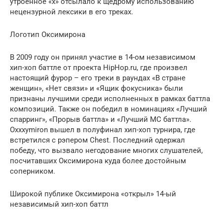
утроенное «x» отсылало к щедрому использованию
нецензурной лексики в его треках.
Логотип Оксимирона
В 2009 году он принял участие в 14-ом независимом
хип-хоп баттле от проекта HipHop.ru, где произвел
настоящий фурор – его треки в раундах «В стране
женщин», «Нет связи» и «Ящик фокусника» были
признаны лучшими среди исполненных в рамках баттла
композиций. Также он победил в номинациях «Лучший
спарринг», «Прорыв баттла» и «Лучший MC баттла».
Oxxxymiron вышел в полуфинал хип-хоп турнира, где
встретился с рэпером Chest. Последний одержал
победу, что вызвало негодование многих слушателей,
посчитавших Оксимирона куда более достойным
соперником.
Широкой публике Оксимирона «открыл» 14-ый
независимый хип-хоп баттл