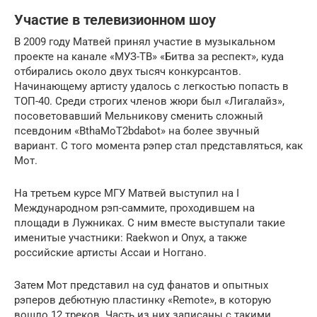
Участие в телевизионном шоу
В 2009 году Матвей принял участие в музыкальном
проекте на канале «МУЗ-ТВ» «Битва за респект», куда
отбирались около двух тысяч конкурсантов.
Начинающему артисту удалось с легкостью попасть в
ТОП-40. Среди строгих членов жюри был «Лигалайз»,
посоветовавший Мельникову сменить сложный
псевдоним «BthaMoT2bdabot» на более звучный
вариант. С того момента рэпер стал представляться, как
Мот.
На третьем курсе МГУ Матвей выступил на I
Международном рэп-саммите, проходившем на
площади в Лужниках. С ним вместе выступали такие
именитые участники: Raekwon и Onyx, а также
российские артисты Ассаи и Ноггано.
Затем Мот представил на суд фанатов и опытных
рэперов дебютную пластинку «Remote», в которую
вошло 12 треков. Часть из них записаны с такими