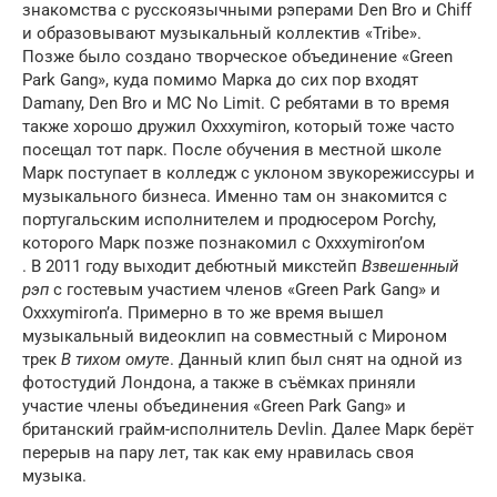
знакомства с русскоязычными рэперами Den Bro и Chiff
и образовывают музыкальный коллектив «Tribe».
Позже было создано творческое объединение «Green
Park Gang», куда помимо Марка до сих пор входят
Damany, Den Bro и MC No Limit. С ребятами в то время
также хорошо дружил Oxxxymiron, который тоже часто
посещал тот парк. После обучения в местной школе
Марк поступает в колледж с уклоном звукорежиссуры и
музыкального бизнеса. Именно там он знакомится с
португальским исполнителем и продюсером Porchy,
которого Марк позже познакомил с Oxxxymiron’ом
. В 2011 году выходит дебютный микстейп
Взвешенный
рэп
с гостевым участием членов «Green Park Gang» и
Oxxxymiron’а. Примерно в то же время вышел
музыкальный видеоклип на совместный с Мироном
трек
В тихом омуте
. Данный клип был снят на одной из
фотостудий Лондона, а также в съёмках приняли
участие члены объединения «Green Park Gang» и
британский грайм-исполнитель Devlin. Далее Марк берёт
перерыв на пару лет, так как ему нравилась своя
музыка.