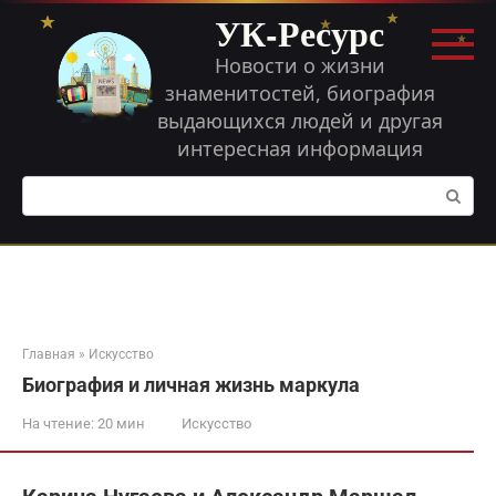
Перейти
УК-Ресурс
к
контенту
Новости о жизни
знаменитостей, биография
выдающихся людей и другая
интересная информация
Поиск:
Главная
»
Искусство
Биография и личная жизнь маркула
На чтение:
20 мин
Искусство