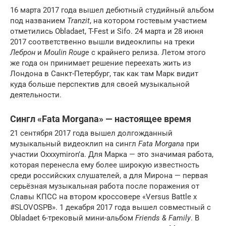
16 марта 2017 года вышел дебютный студийный альбом
под названием
Tranzit
, на котором гостевым участием
отметились Obladaet, T-Fest и Sifo. 24 марта и 28 июня
2017 соответственно вышли видеоклипы на треки
Леброн
и
Moulin Rouge
с крайнего релиза. Летом этого
же года он принимает решение переехать жить из
Лондона в Санкт-Петербург, так как там Марк видит
куда больше перспектив для своей музыкальной
деятельности.
Сингл «Fata Morgana» — настоящее время
21 сентября 2017 года вышел долгожданный
музыкальный видеоклип на сингл
Fata Morgana
при
участии Oxxxymiron’а. Для Марка — это значимая работа,
которая перенесла ему более широкую известность
среди российских слушателей, а для Мирона — первая
серьёзная музыкальная работа после поражения от
Славы КПСС на втором кроссовере «Versus Battle x
#SLOVOSPB». 1 декабря 2017 года вышел совместный с
Obladaet 6-трековый мини-альбом
Friends & Family
. В