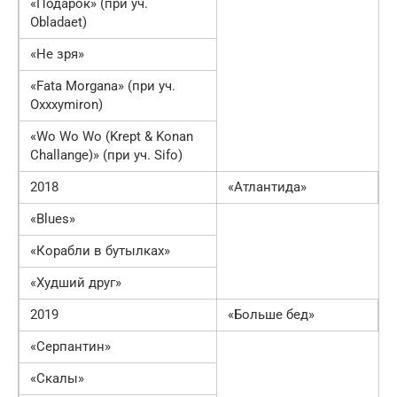
«Подарок» (при уч.
Obladaet)
«Не зря»
«Fata Morgana» (при уч.
Oxxxymiron)
«Wo Wo Wo (Krept & Konan
Challange)» (при уч. Sifo)
2018
«Атлантида»
«Blues»
«Корабли в бутылках»
«Худший друг»
2019
«Больше бед»
«Серпантин»
«Скалы»