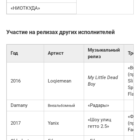
«НИОТКУДА»
Участие на релизах других исполнителей
Музыкальный
Год
Артист
Трек
релиз
«Burr
(при 
My Little Dead
2016
Loqiemean
Slipp
Boy
Spi, 
Flava
Damany
«Радары»
Внеальбомный
«Фло
«Шоу улиц
2017
Yanix
(при 
гетто 2.5»
Face)