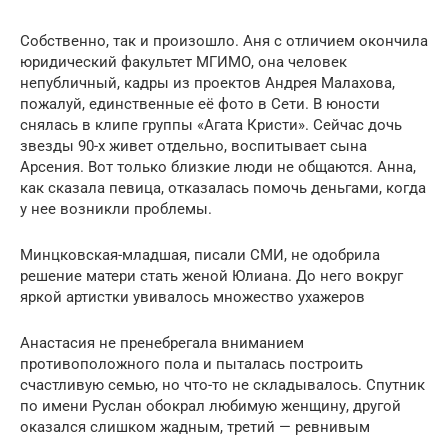
Собственно, так и произошло. Аня с отличием окончила
юридический факультет МГИМО, она человек
непубличный, кадры из проектов Андрея Малахова,
пожалуй, единственные eё фото в Сети. В юности
снялась в клипе группы «Агата Кристи». Cейчас дочь
звезды 90-х живет отдельно, воспитывает сына
Арсения. Вот только близкие люди не общаются. Анна,
как сказала певица, отказалась помочь деньгами, когда
у нее возникли проблемы.
Минцковская-младшая, писали СМИ, не одобрила
решение матери стать женой Юлиана. До него вокруг
яркой артистки увивалось множество ухажеров
Анастасия не пренебрегала вниманием
противоположного пола и пыталась построить
счастливую семью, но что-то не складывалось. Спутник
по имени Руслан обокрал любимую женщину, другой
оказался слишком жадным, третий — ревнивым