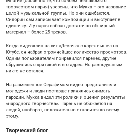
Многие (особенно те, что совсем незнакомы с
творчеством парня) уверены, что Мукка – это название
целой музыкальной группы. Но они ошибаются,
Сидорин сам записывает композиции и выступает в
одиночку. И у парня собран достаточно обширный
материал – более 25 треков.
Когда видеоклип на хит «Девочка с каре» вышел на
Ютубе, он набрал огромнейшее количество просмотров.
Одним пользователям понравился паренек, другие
обрушились с критикой в его адрес. Но равнодушным
никто не остался.
На размещенное Серафимом видео представители
молодежи и люди постарше принялись снимать
пародии. Мукка видел эти ролики и оценил результаты
«народного творчества». Парень не обижается на
людей, наоборот, положительно относится ко всему
этому.
Творческий блог