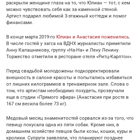
раскрыли женщине глаза на то, что Юлиан — тот, с кем
можно чувствовать себя как за каменной стеной.
Артист подарил любимой 3-этажный коттедж и помог
финансами.
В конце марта 2019-го
Юлиан и Анастасия поженились
.
В числе гостей у загса на ВДНХ журналисты приметили
Анну Калашникову, группу «На-На» и Лену Ленину.
Торжество отметили в ресторане отеля «Ритц-Карлтон».
Перед свадьбой молодожены подкорректировали
внешность в салоне красоты и попытались избавиться
от лишних килограммов в тренажерном зале. Слова о
том, что артистам необходимо похудеть, прозвучали
еще в студии «Прямого эфира» (Анастасия при росте в
167 см весила более 73 кг).
Медовый месяц знаменитостей сорвался из-за того, что
певицу покусала одна из пяти собак. Кроме них, в
домашнем хозяйстве певцов были козы, кошки, куры и
кролики. Супруги заявляли, что планируют позднее