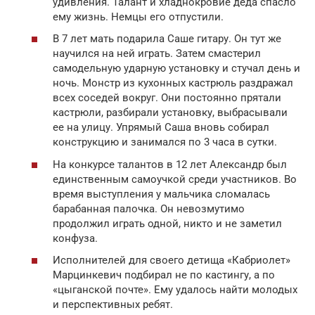
удивления. Талант и хладнокровие деда спасло
ему жизнь. Немцы его отпустили.
В 7 лет мать подарила Саше гитару. Он тут же
научился на ней играть. Затем смастерил
самодельную ударную установку и стучал день и
ночь. Монстр из кухонных кастрюль раздражал
всех соседей вокруг. Они постоянно прятали
кастрюли, разбирали установку, выбрасывали
ее на улицу. Упрямый Саша вновь собирал
конструкцию и занимался по 3 часа в сутки.
На конкурсе талантов в 12 лет Александр был
единственным самоучкой среди участников. Во
время выступления у мальчика сломалась
барабанная палочка. Он невозмутимо
продолжил играть одной, никто и не заметил
конфуза.
Исполнителей для своего детища «Кабриолет»
Марцинкевич подбирал не по кастингу, а по
«цыганской почте». Ему удалось найти молодых
и перспективных ребят.