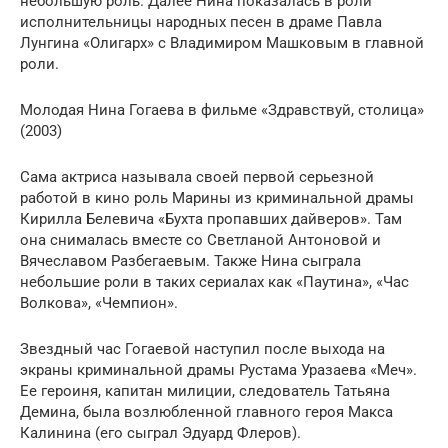
небольшую роль. Далее Нина показалась в роли
исполнительницы народных песен в драме Павла
Лунгина «Олигарх» с Владимиром Машковым в главной
роли.
Молодая Нина Гогаева в фильме «Здравствуй, столица»
(2003)
Сама актриса называла своей первой серьезной
работой в кино роль Марины из криминальной драмы
Кирилла Белевича «Бухта пропавших дайверов». Там
она снималась вместе со Светланой Антоновой и
Вячеславом Разбегаевым. Также Нина сыграла
небольшие роли в таких сериалах как «Паутина», «Час
Волкова», «Чемпион».
Звездный час Гогаевой наступил после выхода на
экраны криминальной драмы Рустама Уразаева «Меч».
Ее героиня, капитан милиции, следователь Татьяна
Демина, была возлюбленной главного героя Макса
Калинина (его сыграл Эдуард Флеров).