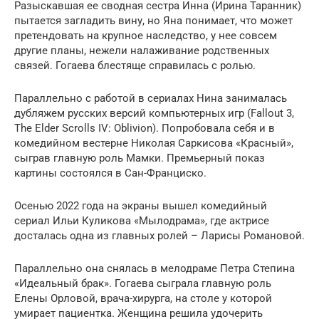
Разыскавшая ее сводная сестра Инна (Ирина Таранник)
пытается загладить вину, но Яна понимает, что может
претендовать на крупное наследство, у нее совсем
другие планы, нежели налаживание родственных
связей. Гогаева блестяще справилась с ролью.
Параллельно с работой в сериалах Нина занималась
дубляжем русских версий компьютерных игр (Fallout 3,
The Elder Scrolls IV: Oblivion). Попробовала себя и в
комедийном вестерне Николая Саркисова «Красный»,
сыграв главную роль Мамки. Премьерный показ
картины состоялся в Сан-Франциско.
Осенью 2022 года на экраны вышел комедийный
сериал Ильи Куликова «Мылодрама», где актрисе
досталась одна из главных ролей – Ларисы Романовой.
Параллельно она снялась в мелодраме Петра Степина
«Идеальный бpaк». Гогаева сыграла главную роль
Елены Орловой, врача-хирурга, на столе у которой
умирает пациентка. Женщина решила удочерить