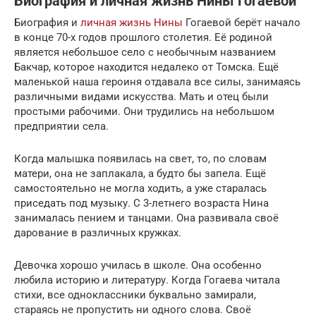
Биография и личная жизнь Нины Гогаевой
Биография и
личная жизнь Нины
Гогаевой берёт начало
в конце 70-х годов прошлого столетия. Её родиной
является небольшое село с необычным названием
Бакчар, которое находится недалеко от Томска. Ещё
маленькой наша героиня отдавала все силы, занимаясь
различными видами искусства. Мать и отец были
простыми рабочими. Они трудились на небольшом
предприятии села.
Когда малышка появилась на свет, то, по словам
матери, она не заплакала, а будто бы запела. Ещё
самостоятельно не могла ходить, а уже старалась
приседать под музыку. С 3-летнего возраста Нина
занималась пением и танцами. Она развивала своё
дарование в различных кружках.
Девочка хорошо училась в школе. Она особенно
любила историю и литературу. Когда Гогаева читала
стихи, все одноклассники буквально замирали,
стараясь не пропустить ни одного слова. Своё