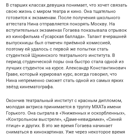
В старших классах девушка понимает, что хочет связать
свою жизнь с миром театра и кино. Она тщательно
готовится к экзаменам. После получения школьного
аттестата Нина отправляется покорять Москву. На
вступительных экзаменах Гогаева показывала отрывок
из кинофильма «Гусарская баллада». Талант вчерашней
выпускницы был отмечен приёмной комиссией,
поэтому ей удалось с первой же попытки стать
студенткой Щукинского театрального института. В
период студенческой поры она быстро стала одной из
лучших студенток на курсе. Александр Константинович
Граве, который курировал курс, всегда говорил, что
Нина непременно сможет стать одной из самых ярких
звёзд кинематографа.
Окончив театральный институт с красным дипломом,
молодая актриса принимается в труппу МХАТа имени
Горького. Она сыграла в «Униженных и оскорбленных»,
«Контрольном выстреле», «Даме-невидимке», «Синей
птице» и других. В это же время Гогаева начинает
сниматься в кинокартинах. Уже через некоторое время