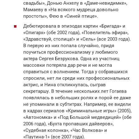
свадьбы», Донью Анхелу в «Даме-невидимке»,
Мамаеву в «На всякого мудреца довольно
простоты», Фею в «Синей птице».
Дебютировала в эпизодах картин «Бригада» и
«Олигарх» (обе 2002 года), «Повелитель эфира»,
«Здравствуй, столица!» и «Сель» (все 2003 года).
В первую из них попала случайно, придя
поучиться профессионализму у любимого
актера Сергея Безрукова. Одна из участниц
массовки потеряла дар речи и не могла
справиться с волнением. Тогда у собравшихся
спросили, нет ли среди них профессиональных
актрис, и Нина откликнулась, сыграв
секретаршу. В течение нескольких лет Гогаева
появлялась в небольших ролях и порой ее даже
не упоминали в субтитрах. Например, ее видели
в кадрах сериалов «Криминальные игры» (2005),
«Автономка» и «Под Большой медведицей» (обе
2006 года), «Бухта пропавших дайверов»,
«Судебная колонка», «Час Волкова» и
«Паутина-1» (все 2007 года).