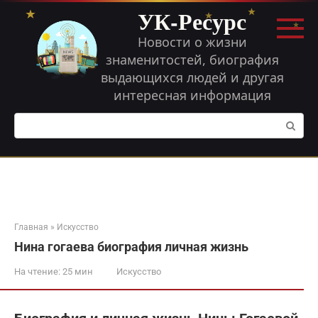
Перейти
УК-Ресурс
к
контенту
Новости о жизни
знаменитостей, биография
выдающихся людей и другая
интересная информация
Поиск:
Главная
»
Искусство
Нина гогаева биография личная жизнь
На чтение:
25 мин
Искусство