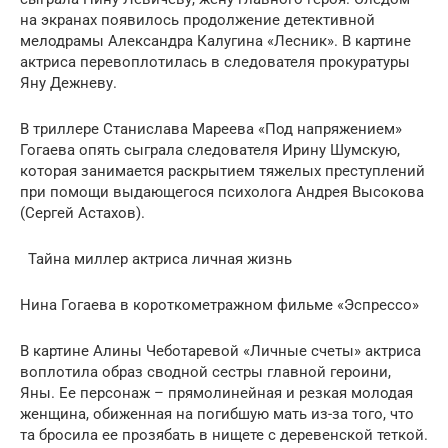
на экранах появилось продолжение детективной
мелодрамы Александра Калугина «Лесник». В картине
актриса перевоплотилась в следователя прокуратуры
Яну Дежневу.
В триллере Станислава Мареева «Под напряжением»
Гогаева опять сыграла следователя Ирину Шумскую,
которая занимается раскрытием тяжелых преступлений
при помощи выдающегося психолога Андрея Высокова
(Сергeй Астахов).
Тайна миллер актриса личная жизнь
Нина Гогаева в короткометражном фильме «Эспрессо»
В картине Алины Чеботаревой «Личные счеты» актриса
воплотила образ сводной сестры главной героини,
Яны. Ее персонаж – прямолинейная и резкая молодая
женщина, обиженная на погибшую мать из-за того, что
та бросила ее прозябать в нищете с деревенской теткой.