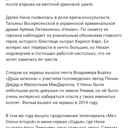
после взрыва на местной урановой шахте.
Далее Нина появилась в роли врача-консультанта
Татьяны Воскресенской в украинской криминальной
драме Артема Литвиненко «Нюхач». По сюжету ее
героиня наблюдает за уникальным обонянием главного
героя, которого блестяще сыграл Кирилл Кяро. Ее
интерес мог перерасти в нечто большее, но Нюхач
недоверчив и поглощен работой настолько, что не
хочет замечать ее чувств.
Следом на экраны вышла лента Владимира Бортко
«Душа шпиона» с участием голливудских звезд Пенни
Джудд и Малкольма МакДауэлла. У Нины была
небольшая роль дeвyшки по имени Римма, но ей было
очень интересно набираться опыта у таких именитых
коллег. Фильм вышел на экраны в 2014 году.
В том же году вышло продолжение телесериала «Меч.
Сезон второй» и мини-сериал «Судья», где Нина
сыграла Нину Левичеву, жену главного героя. Следом