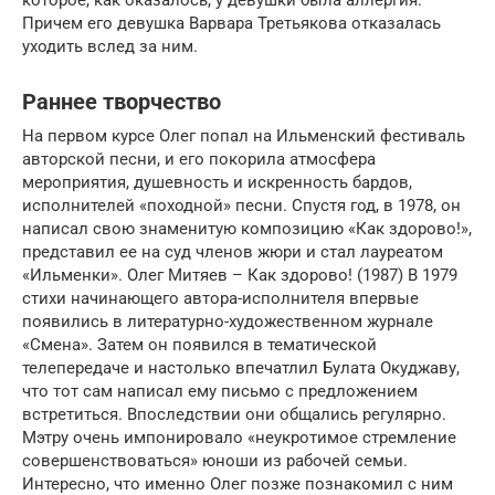
Причем его девушка Варвара Третьякова отказалась
уходить вслед за ним.
Раннее творчество
На первом курсе Олег попал на Ильменский фестиваль
авторской песни, и его покорила атмосфера
мероприятия, душевность и искренность бардов,
исполнителей «походной» песни. Спустя год, в 1978, он
написал свою знаменитую композицию «Как здорово!»,
представил ее на суд членов жюри и стал лауреатом
«Ильменки». Олег Митяев – Как здорово! (1987) В 1979
стихи начинающего автора-исполнителя впервые
появились в литературно-художественном журнале
«Смена». Затем он появился в тематической
телепередаче и настолько впечатлил Булата Окуджаву,
что тот сам написал ему письмо с предложением
встретиться. Впоследствии они общались регулярно.
Мэтру очень импонировало «неукротимое стремление
совершенствоваться» юноши из рабочей семьи.
Интересно, что именно Олег позже познакомил с ним