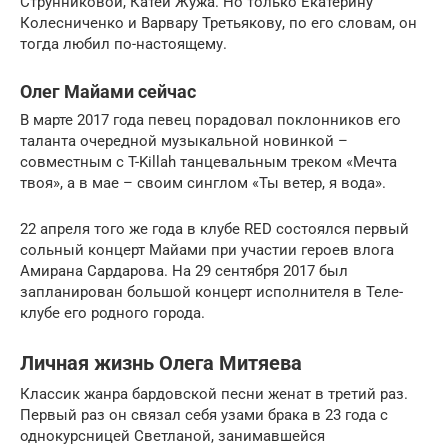
Струнниковой, Катей Жужа. Но только Екатерину
Колесниченко и Варвару Третьякову, по его словам, он
тогда любил по-настоящему.
Олег Майами сейчас
В марте 2017 года певец порадовал поклонников его
таланта очередной музыкальной новинкой –
совместным с T-Killah танцевальным треком «Мечта
твоя», а в мае – своим синглом «Ты ветер, я вода».
22 апреля того же года в клубе RED состоялся первый
сольный концерт Майами при участии героев влога
Амирана Сардарова. На 29 сентября 2017 был
запланирован большой концерт исполнителя в Теле-
клубе его родного города.
Личная жизнь Олега Митяева
Классик жанра бардовской песни женат в третий раз.
Первый раз он связал себя узами брака в 23 года с
однокурсницей Светланой, занимавшейся