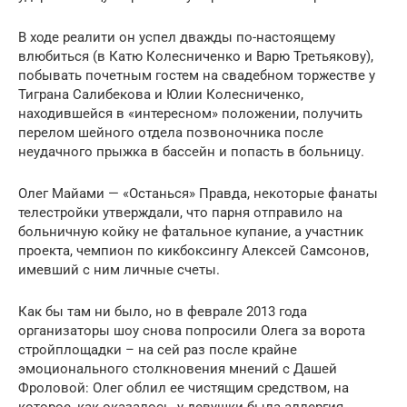
В ходе реалити он успел дважды по-настоящему
влюбиться (в Катю Колесниченко и Варю Третьякову),
побывать почетным гостем на свадебном торжестве у
Тиграна Салибекова и Юлии Колесниченко,
находившейся в «интересном» положении, получить
перелом шейного отдела позвоночника после
неудачного прыжка в бассейн и попасть в больницу.
Олег Майами — «Останься» Правда, некоторые фанаты
телестройки утверждали, что парня отправило на
больничную койку не фатальное купание, а участник
проекта, чемпион по кикбоксингу Алексей Самсонов,
имевший с ним личные счеты.
Как бы там ни было, но в феврале 2013 года
организаторы шоу снова попросили Олега за ворота
стройплощадки – на сей раз после крайне
эмоционального столкновения мнений с Дашей
Фроловой: Олег облил ее чистящим средством, на
которое, как оказалось, у девушки была аллергия.