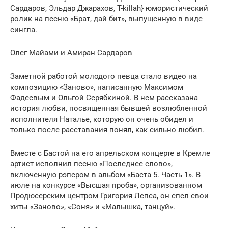
Сардаров, Эльдар Джарахов, T-killah} юмористический
ролик на песню «Брат, дай бит», выпущенную в виде
сингла.
Олег Майами и Амиран Сардаров
Заметной работой молодого певца стало видео на
композицию «Заново», написанную Максимом
Фадеевым и Ольгой Серябкиной. В нем рассказана
история любви, посвященная бывшей возлюбленной
исполнителя Наталье, которую он очень обидел и
только после расставания понял, как сильно любил.
Вместе с Бастой на его апрельском концерте в Кремле
артист исполнил песню «Последнее слово»,
включенную рэпером в альбом «Баста 5. Часть 1». В
июле на конкурсе «Высшая проба», организованном
Продюсерским центром Григория Лепса, он спел свои
хиты «Заново», «Соня» и «Малышка, танцуй».