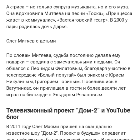
Актриса – не только супруга музыканта, но и его муза.
Она вдохновила Митяева на песни «Тоска», «Принцесса
живет в коммуналке», «Вахтанговский театр». В 2000 у
пары родилась дочь Дарья.
Олег Митяев с детьми
По словам Митяева, судьба постоянно делала ему
подарки – сводила с замечательными людьми. Он
общался с Леонидом Филатовым, благодаря участию в
телепередаче «Белый попугай» был знаком с Юрием
Никулиным, Григорием Гориным. Поселившись в
Ватутинках, он приглашал в гости и более десяти лет
играл на бильярде с Эльдаром Рязановым.
Телевизионный проект “Дом-2” и YouTube
блог
В 2011 году Олег Маями пришел на скандально
известное шоу “Дом-2”. Проект в будущем определит
дальнейшую судьбу начинающей звезды. В свое первое