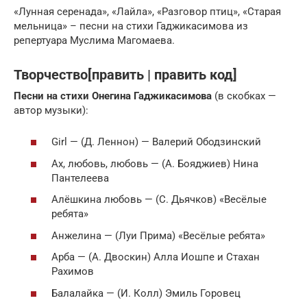
«Лунная серенада», «Лайла», «Разговор птиц», «Старая
мельница» – песни на стихи Гаджикасимова из
репертуара Муслима Магомаева.
Творчество[править | править код]
Песни на стихи Онегина Гаджикасимова
(в скобках —
автор музыки):
Girl — (Д. Леннон) — Валерий Ободзинский
Ах, любовь, любовь — (А. Бояджиев) Нина
Пантелеева
Алёшкина любовь — (С. Дьячков) «Весёлые
ребята»
Анжелина — (Луи Прима) «Весёлые ребята»
Арба — (А. Двоскин) Алла Иошпе и Стахан
Рахимов
Балалайка — (И. Колл) Эмиль Горовец