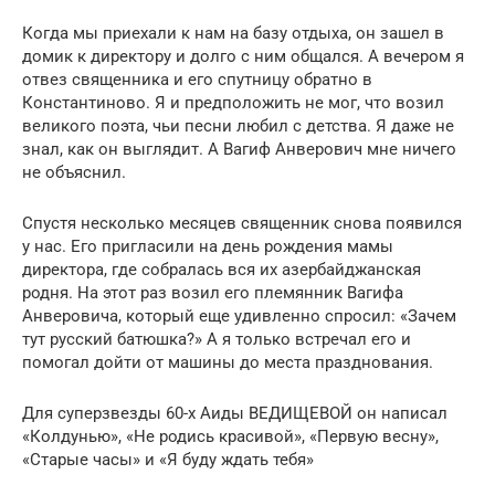
Когда мы приехали к нам на базу отдыха, он зашел в
домик к директору и долго с ним общался. А вечером я
отвез священника и его спутницу обратно в
Константиново. Я и предположить не мог, что возил
великого поэта, чьи песни любил с детства. Я даже не
знал, как он выглядит. А Вагиф Анверович мне ничего
не объяснил.
Спустя несколько месяцев священник снова появился
у нас. Его пригласили на день рождения мамы
директора, где собралась вся их азербайджанская
родня. На этот раз возил его племянник Вагифа
Анверовича, который еще удивленно спросил: «Зачем
тут русский батюшка?» А я только встречал его и
помогал дойти от машины до места празднования.
Для суперзвезды 60-х Аиды ВЕДИЩЕВОЙ он написал
«Колдунью», «Не родись красивой», «Первую весну»,
«Старые часы» и «Я буду ждать тебя»