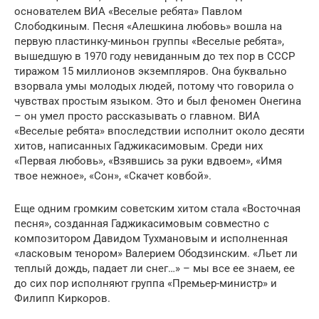
основателем ВИА «Веселые ребята» Павлом
Слободкиным. Песня «Алешкина любовь» вошла на
первую пластинку-миньон группы «Веселые ребята»,
вышедшую в 1970 году невиданным до тех пор в СССР
тиражом 15 миллионов экземпляров. Она буквально
взорвала умы молодых людей, потому что говорила о
чувствах простым языком. Это и был феномен Онегина
– он умел просто рассказывать о главном. ВИА
«Веселые ребята» впоследствии исполнит около десяти
хитов, написанных Гаджикасимовым. Среди них
«Первая любовь», «Взявшись за руки вдвоем», «Имя
твое нежное», «Сон», «Скачет ковбой».
Еще одним громким советским хитом стала «Восточная
песня», созданная Гаджикасимовым совместно с
композитором Давидом Тухмановым и исполненная
«ласковым тенором» Валерием Ободзинским. «Льет ли
теплый дождь, падает ли снег…» – мы все ее знаем, ее
до сих пор исполняют группа «Премьер-министр» и
Филипп Киркоров.