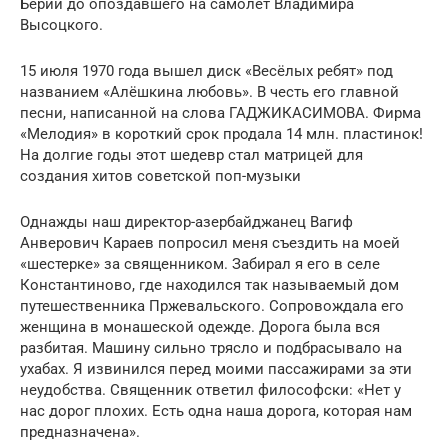
Берии до опоздавшего на самолет Владимира
Высоцкого.
15 июля 1970 года вышел диск «Весёлых ребят» под
названием «Алёшкина любовь». В честь его главной
песни, написанной на слова ГАДЖИКАСИМОВА. Фирма
«Мелодия» в короткий срок продала 14 млн. пластинок!
На долгие годы этот шедевр стал матрицей для
создания хитов советской поп-музыки
Однажды наш директор-азербайджанец Вагиф
Анверович Караев попросил меня съездить на моей
«шестерке» за священником. Забирал я его в селе
Константиново, где находился так называемый дом
путешественника Пржевальского. Сопровождала его
женщина в монашеской одежде. Дорога была вся
разбитая. Машину сильно трясло и подбрасывало на
ухабах. Я извинился перед моими пассажирами за эти
неудобства. Священник ответил философски: «Нет у
нас дорог плохих. Есть одна наша дорога, которая нам
предназначена».