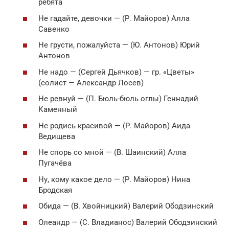
ребята
Не гадайте, дeвoчки — (Р. Майоров) Алла
Савенко
Не грусти, пожалуйста — (Ю. Антонов) Юрий
Антонов
Не надо — (Сергeй Дьячков) — гр. «Цветы»
(солист — Александр Лосев)
Не ревнуй — (П. Бюль-бюль оглы) Геннадий
Каменный
Не родись красивой — (Р. Майоров) Аида
Ведищева
Не спорь со мной — (В. Шаинский) Алла
Пугачёва
Ну, кому какое дело — (Р. Майоров) Нина
Бродская
Обида — (В. Хвойницкий) Валерий Ободзинский
Олеандр — (С. Владианос) Валерий Ободзинский