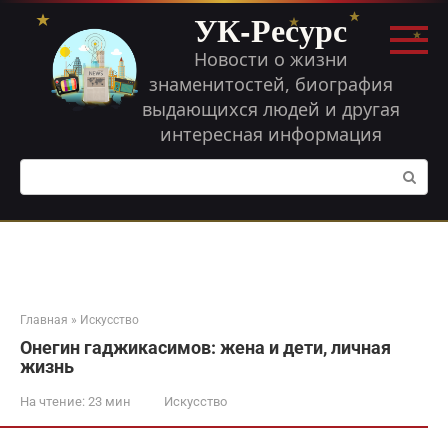
Перейти
УК-Ресурс
к
контенту
Новости о жизни
знаменитостей, биография
выдающихся людей и другая
интересная информация
Поиск:
Главная
»
Искусство
Онегин гаджикасимов: жена и дети, личная
жизнь
На чтение:
23 мин
Искусство