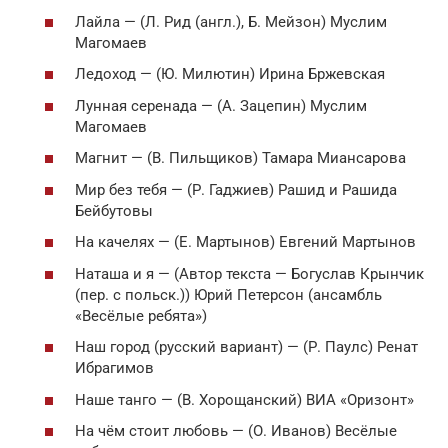
Лайла — (Л. Рид (англ.), Б. Мейзон) Муслим
Магомаев
Ледоход — (Ю. Милютин) Ирина Бржевская
Лунная серенада — (А. Зацепин) Муслим
Магомаев
Магнит — (В. Пильщиков) Тамара Миансарова
Мир без тебя — (Р. Гаджиев) Рашид и Рашида
Бейбутовы
На качелях — (Е. Мартынов) Евгений Мартынов
Наташа и я — (Автор текста — Богуслав Крынчик
(пер. с польск.)) Юрий Петерсон (ансамбль
«Весёлые ребята»)
Наш город (русский вариант) — (Р. Паулс) Ренат
Ибрагимов
Наше танго — (В. Хорощанский) ВИА «Оризонт»
На чём стоит любовь — (О. Иванов) Весёлые