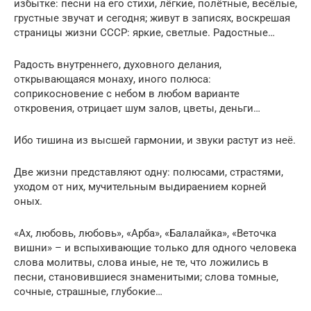
избытке: песни на его стихи, лёгкие, полётные, весёлые,
грустные звучат и сегодня; живут в записях, воскрешая
страницы жизни СССР: яркие, светлые. Радостные…
Радость внутреннего, духовного делания,
открывающаяся монаху, иного полюса:
соприкосновение с небом в любом варианте
откровения, отрицает шум залов, цветы, деньги…
Ибо тишина из высшей гармонии, и звуки растут из неё.
Две жизни представляют одну: полюсами, страстями,
уходом от них, мучительным выдираением корней
оных.
«Ах, любовь, любовь», «Арба», «Балалайка», «Веточка
вишни» – и вспыхивающие только для одного человека
слова молитвы, слова иные, не те, что ложились в
песни, становившиеся знаменитыми; слова томные,
сочные, страшные, глубокие…