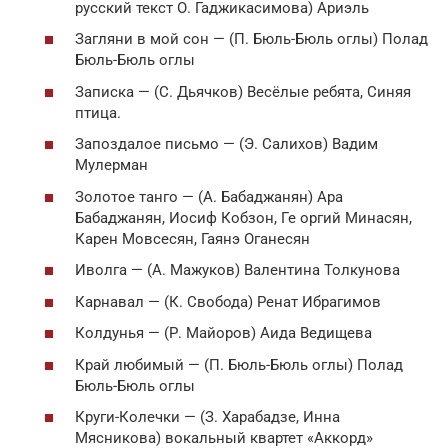
русский текст О. Гаджикасимова) Ариэль
Загляни в мой сон — (П. Бюль-Бюль оглы) Полад
Бюль-Бюль оглы
Записка — (С. Дьячков) Весёлые ребята, Синяя
птица.
Запоздалое письмо — (Э. Салихов) Вадим
Мулерман
Золотое танго — (А. Бабаджанян) Ара
Бабаджанян, Иосиф Кобзон, Ге opгий Минасян,
Карен Мовсесян, Гаянэ Оганесян
Иволга — (А. Мажуков) Валентина Толкунова
Карнавал — (К. Свобода) Ренат Ибрагимов
Колдунья — (Р. Майоров) Аида Ведищева
Край любимый — (П. Бюль-Бюль оглы) Полад
Бюль-Бюль оглы
Круги-Колечки — (З. Хаpaбадзе, Инна
Мясникова) вокальный квартет «Аккорд»