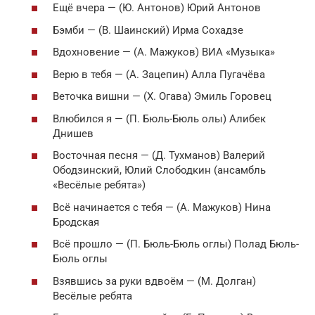
Ещё вчера — (Ю. Антонов) Юрий Антонов
Бэмби — (В. Шаинский) Ирма Сохадзе
Вдохновение — (А. Мажуков) ВИА «Музыка»
Верю в тебя — (А. Зацепин) Алла Пугачёва
Веточка вишни — (Х. Огава) Эмиль Горовец
Влюбился я — (П. Бюль-Бюль олы) Алибек
Днишев
Восточная песня — (Д. Тухманов) Валерий
Ободзинский, Юлий Слободкин (ансамбль
«Весёлые ребята»)
Всё начинается с тебя — (А. Мажуков) Нина
Бродская
Всё прошло — (П. Бюль-Бюль оглы) Полад Бюль-
Бюль оглы
Взявшись за руки вдвоём — (М. Долган)
Весёлые ребята