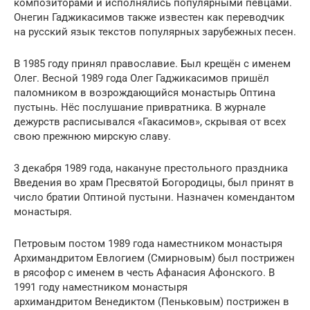
композиторами и исполнялись популярными певцами.
Онегин Гаджикасимов также известен как переводчик
на русский язык текстов популярных зарубежных песен.
В 1985 году принял православие. Был крещён с именем
Олег. Весной 1989 года Олег Гаджикасимов пришёл
паломником в возрождающийся монастырь Оптина
пустынь. Нёс послушание привратника. В журнале
дежурств расписывался «Гакасимов», скрывая от всех
свою прежнюю мирскую славу.
3 декабря 1989 года, накануне престольного праздника
Введения во храм Пресвятой Богородицы, был принят в
число братии Оптиной пустыни. Назначен комендантом
монастыря.
Петровым постом 1989 года наместником монастыря
Архимандритом Евлогием (Смирновым) был пострижен
в рясофор с именем в честь Афанасия Афонского. В
1991 году наместником монастыря
архимандритом Венедиктом (Пеньковым) пострижен в