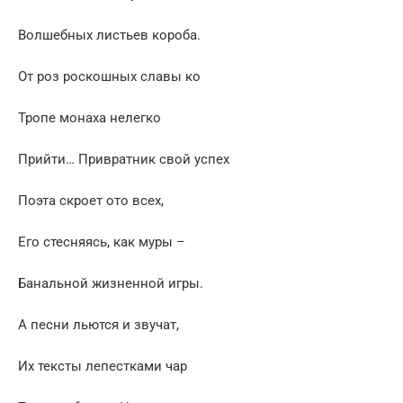
Волшебных листьев короба.
От роз роскошных славы ко
Тропе монаха нелегко
Прийти… Привратник свой успех
Поэта скроет ото всех,
Его стесняясь, как муры –
Банальной жизненной игры.
А песни льются и звучат,
Их тексты лепестками чар