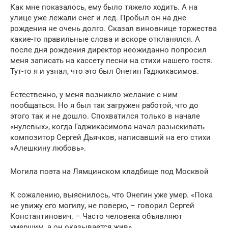
Как мне показалось, ему было тяжело ходить. А на
улице уже лежали снег и лед. Пробыл он на дне
рождения не очень долго. Сказал виновнице торжества
какие-то правильные слова и вскоре откланялся. А
после дня рождения директор неожиданно попросил
меня записать на кассету песни на стихи нашего гостя.
Тут-то я и узнал, что это был Онегин Гаджикасимов.
Естественно, у меня возникло желание с ним
пообщаться. Но я был так загружен работой, что до
этого так и не дошло. Спохватился только в начале
«нулевых», когда Гаджикасимова начал разыскивать
композитор Сергей Дьячков, написавший на его стихи
«Алешкину любовь».
Могила поэта на Лямцинском кладбище под Москвой
К сожалению, выяснилось, что Онегин уже умер. «Пока
не увижу его могилу, не поверю, – говорил Сергей
Константинович. – Часто человека объявляют
умершим, а он оказывается жив».