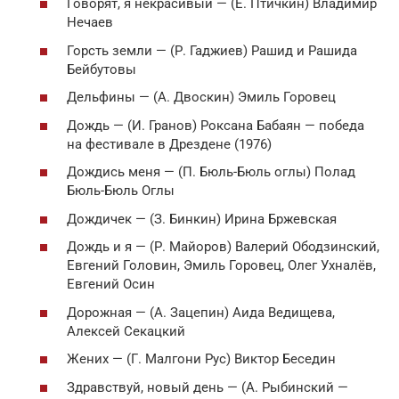
Говорят, я некрасивый — (Е. Птичкин) Владимир
Нечаев
Горсть земли — (Р. Гаджиев) Рашид и Рашида
Бейбутовы
Дельфины — (А. Двоскин) Эмиль Горовец
Дождь — (И. Гранов) Роксана Бабаян — победа
на фестивале в Дрездене (1976)
Дождись меня — (П. Бюль-Бюль оглы) Полад
Бюль-Бюль Оглы
Дождичек — (З. Бинкин) Ирина Бржевская
Дождь и я — (Р. Майоров) Валерий Ободзинский,
Евгений Головин, Эмиль Горовец, Олег Ухналёв,
Евгений Осин
Дорожная — (А. Зацепин) Аида Ведищева,
Алексей Секацкий
Жених — (Г. Малгони Рус) Виктор Беседин
Здравствуй, новый день — (А. Рыбинский —