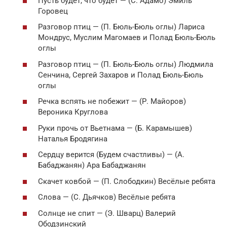
Пусть будет, что будет — (С. Адамо) Эмиль
Горовец
Разговор птиц — (П. Бюль-Бюль оглы) Лариса
Мондрус, Муслим Магомаев и Полад Бюль-Бюль
оглы
Разговор птиц — (П. Бюль-Бюль оглы) Людмила
Сенчина, Сергeй Захаров и Полад Бюль-Бюль
оглы
Речка вспять не побежит — (Р. Майоров)
Вероника Круглова
Руки прочь от Вьетнама — (Б. Карамышев)
Наталья Бродягина
Сердцу верится (Будем счастливы) — (А.
Бабаджанян) Ара Бабаджанян
Скачет ковбой — (П. Слободкин) Весёлые ребята
Слова — (С. Дьячков) Весёлые ребята
Солнце не спит — (Э. Шварц) Валерий
Ободзинский