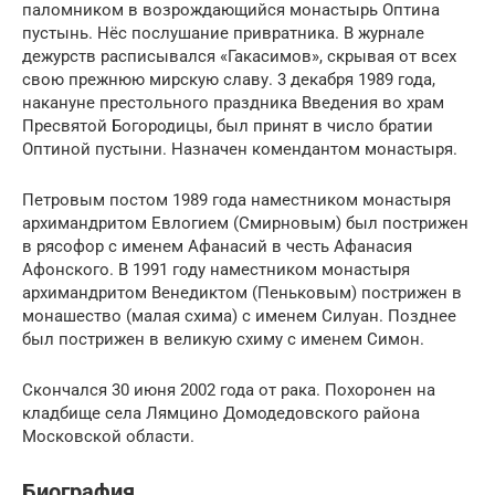
паломником в возрождающийся монастырь Оптина
пустынь. Нёс послушание привратника. В журнале
дежурств расписывался «Гакасимов», скрывая от всех
свою прежнюю мирскую славу. 3 декабря 1989 года,
накануне престольного праздника Введения во храм
Пресвятой Богородицы, был принят в число братии
Оптиной пустыни. Назначен комендантом монастыря.
Петровым постом 1989 года наместником монастыря
архимaндритом Евлогием (Смирновым) был пострижен
в рясофор с именем Афанасий в честь Афанасия
Афонского. В 1991 году наместником монастыря
архимaндритом Венедиктом (Пеньковым) пострижен в
монашество (малая схима) с именем Силуан. Позднее
был пострижен в великую схиму с именем Симон.
Скончался 30 июня 2002 года от paка. Похоронен на
кладбище села Лямцино Домодедовского района
Московской области.
Биография