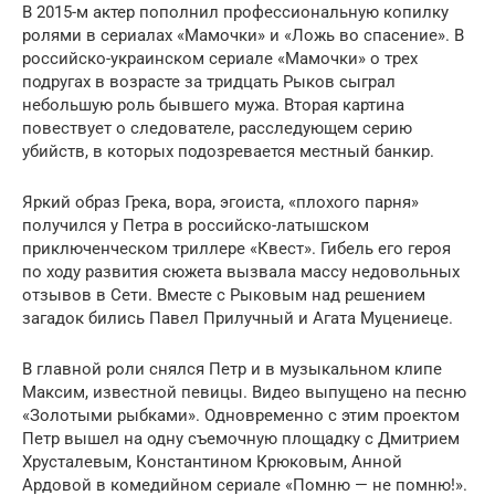
В 2015-м актер пополнил профессиональную копилку
ролями в сериалах «Мамочки» и «Ложь во спасение». В
российско-украинском сериале «Мамочки» о трех
подругах в возрасте за тридцать Рыков сыграл
небольшую роль бывшего мужа. Вторая картина
повествует о следователе, расследующем серию
убийств, в которых подозревается местный банкир.
Яркий образ Грека, вора, эгоиста, «плохого парня»
получился у Петра в российско-латышском
приключенческом триллере «Квест». Гибель его героя
по ходу развития сюжета вызвала массу недовольных
отзывов в Сети. Вместе с Рыковым над решением
загадок бились Павел Прилучный и Агата Муцениеце.
В главной роли снялся Петр и в музыкальном клипе
Максим, известной певицы. Видео выпущено на песню
«Золотыми рыбками». Одновременно с этим проектом
Петр вышел на одну съемочную площадку с Дмитрием
Хрусталевым, Константином Крюковым, Анной
Ардовой в комедийном сериале «Помню — не помню!».