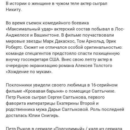
В истории о женщине в чужом теле актер сыграл
Никиту.
Во время съемок комедийного боевика
«Максимальный удар» актерский состав побывал в Лос-
Анджелесе и Вашингтоне. В фильме поучаствовали
мировые звезды Марк Дакаскос, Том Арнольд, Эрик
Робертс. Сюжет не отличался особой оригинальностью:
команде спецагентов предстояло спасти похищенную
внучку госсекретаря США. Внес свою лепту актер в
очередную экранизацию романа Алексея Толстого
«Хождение по мукам».
Поклонники увидели своего любимца в 16-серийном
фильме «Кровавая барыня» о помещице Салтычихе.
Петр Рыков сыграл Сергея Салтыкова, первого
фаворита императрицы Екатерины Второй и
родственника мужа Дарьи Салтыковой. Роль последней
досталась Юлии Снигирь.
Петр Рыков в сериале «Подсудимый» / кадр из сериала