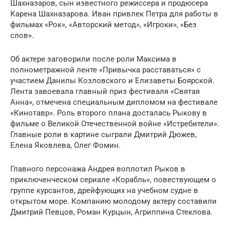
Шахназаров, сын известного режиссера и продюсера
Карена Шахназарова. Иван привлек Петра для работы в
фильмах «Рок», «Авторский метод», «Игроки», «Без
слов».
Об актере заговорили после роли Максима в
полнометражной ленте «Привычка расставаться» с
участием Данилы Козловского и Елизаветы Боярской.
Лента завоевала главный приз фестиваля «Святая
Анна», отмечена специальным дипломом на фестивале
«Кинотавр». Роль второго плана досталась Рыкову в
фильме о Великой Отечественной войне «Истребители».
Главные роли в картине сыграли Дмитрий Дюжев,
Елена Яковлева, Олег Фомин.
Главного персонажа Андрея воплотил Рыков в
приключенческом сериале «Корабль», повествующем о
группе курсантов, дрейфующих на учебном судне в
открытом море. Компанию молодому актеру составили
Дмитрий Певцов, Роман Курцын, Агриппина Стеклова.