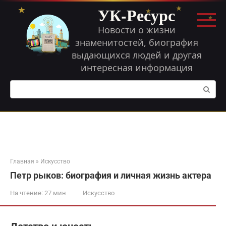
Перейти
УК-Ресурс
к
контенту
Новости о жизни
знаменитостей, биография
выдающихся людей и другая
интересная информация
Поиск:
Главная
»
Искусство
Петр рыков: биография и личная жизнь актера
На чтение:
27 мин
Искусство