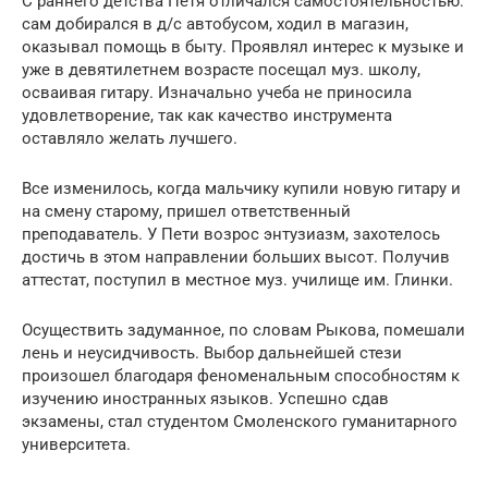
С раннего детства Петя отличался самостоятельностью:
сам добирался в д/с автобусом, ходил в магазин,
оказывал помощь в быту. Проявлял интерес к музыке и
уже в девятилетнем возрасте посещал муз. школу,
осваивая гитару. Изначально учеба не приносила
удовлетворение, так как качество инструмента
оставляло желать лучшего.
Все изменилось, когда мальчику купили новую гитару и
на смену старому, пришел ответственный
преподаватель. У Пети возрос энтузиазм, захотелось
достичь в этом направлении больших высот. Получив
аттестат, поступил в местное муз. училище им. Глинки.
Осуществить задуманное, по словам Рыкова, помешали
лень и неусидчивость. Выбор дальнейшей стези
произошел благодаря феноменальным способностям к
изучению иностранных языков. Успешно сдав
экзамены, стал студентом Смоленского гуманитарного
университета.