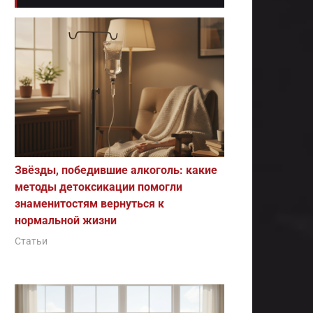
Звёзды, победившие алкоголь: какие
методы детоксикации помогли
знаменитостям вернуться к
нормальной жизни
Статьи