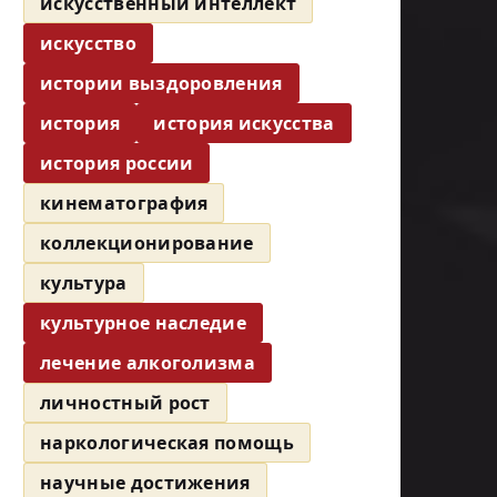
искусственный интеллект
искусство
истории выздоровления
история
история искусства
история россии
кинематография
коллекционирование
культура
культурное наследие
лечение алкоголизма
личностный рост
наркологическая помощь
научные достижения