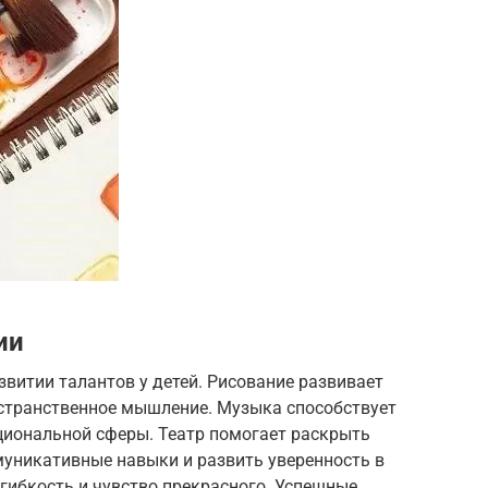
ии
звитии талантов у детей. Рисование развивает
странственное мышление. Музыка способствует
циональной сферы. Театр помогает раскрыть
муникативные навыки и развить уверенность в
гибкость и чувство прекрасного. Успешные