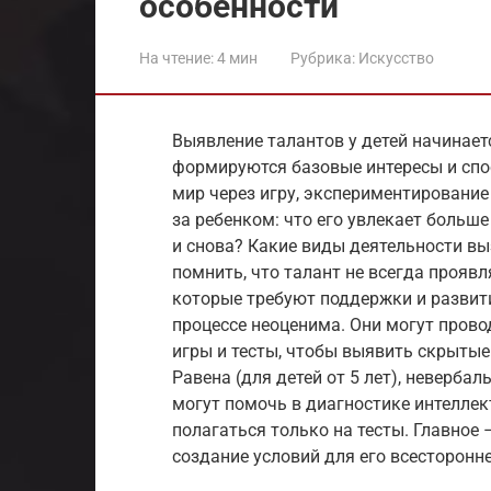
особенности
На чтение:
4 мин
Рубрика:
Искусство
Выявление талантов у детей начинаетс
формируются базовые интересы и спос
мир через игру, экспериментировани
за ребенком: что его увлекает больш
и снова? Какие виды деятельности в
помнить, что талант не всегда проявл
которые требуют поддержки и развити
процессе неоценима. Они могут пров
игры и тесты, чтобы выявить скрытые 
Равена (для детей от 5 лет), невербаль
могут помочь в диагностике интеллек
полагаться только на тесты. Главное 
создание условий для его всесторонне