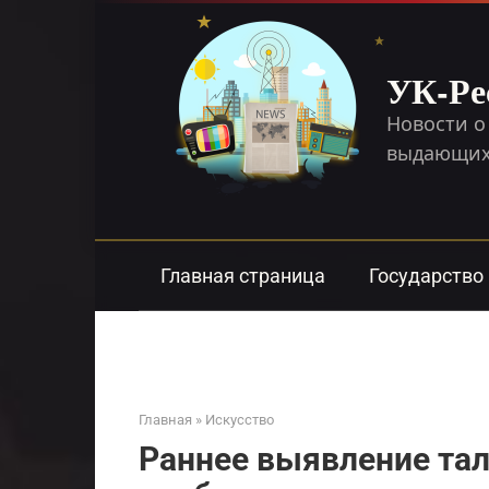
Перейти
к
контенту
УК-Ре
Новости о
выдающихс
Главная страница
Государство
Главная
»
Искусство
Раннее выявление тал