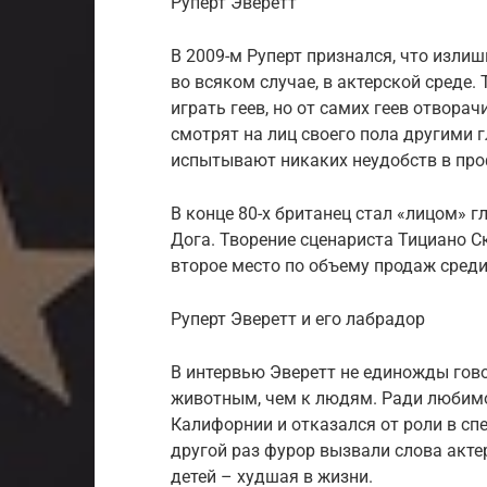
Руперт Эверетт
В 2009-м Руперт признался, что изли
во всяком случае, в актерской среде.
играть геев, но от самих геев отвора
смотрят на лиц своего пола другими г
испытывают никаких неудобств в про
В конце 80-х британец стал «лицом» 
Дога. Творение сценариста Тициано С
второе место по объему продаж сред
Руперт Эверетт и его лабрадор
В интервью Эверетт не единожды гов
животным, чем к людям. Ради любимо
Калифорнии и отказался от роли в спе
другой раз фурор вызвали слова актер
детей – худшая в жизни.