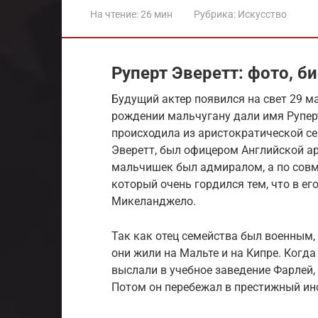
На чтение:
26 мин
Рубрика:
Искусство
Руперт Эверетт: фото, б
Будущий актер появился на свет 29 ма
рождении мальчугану дали имя Рупер
происходила из аристократической се
Эверетт, был офицером Английской ар
мальчишек был адмиралом, а по совм
который очень гордился тем, что в е
Микеланджело.
Так как отец семейства был военным,
они жили на Мальте и на Кипре. Когда
выслали в учебное заведение Фарлей,
Потом он перебежал в престижный ин