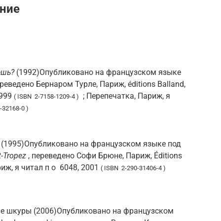
ение
аешь?
(1992)Опубликовано на французском языке
ереведено Бернаром Турле, Париж, éditions Balland,
1999
; Перепечатка, Париж, я
( ISBN 2-7158-1209-4 )
-32168-0 )
(1995)Опубликовано на французском языке под
t-Tropez
, переведено Софи Брюне, Париж, Éditions
риж, я читал
п о
6048, 2001
( ISBN 2-290-31406-4 )
вые шкуры (2006)Опубликовано на французском