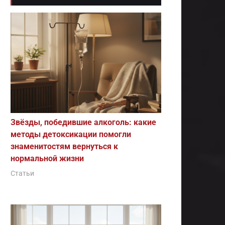
Звёзды, победившие алкоголь: какие
методы детоксикации помогли
знаменитостям вернуться к
нормальной жизни
Статьи