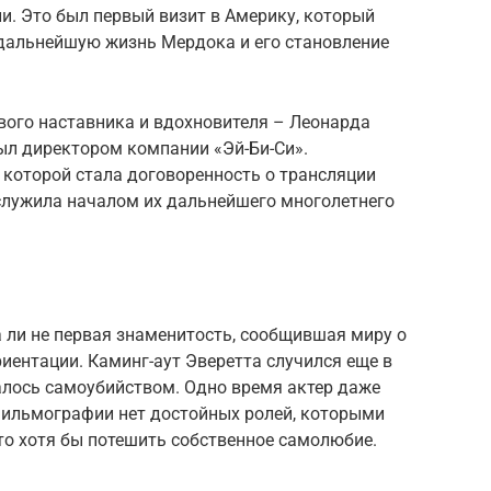
ли. Это был первый визит в Америку, который
 дальнейшую жизнь Мердока и его становление
вого наставника и вдохновителя – Леонарда
ыл директором компании «Эй-Би-Си».
 которой стала договоренность о трансляции
ослужила началом их дальнейшего многолетнего
ва ли не первая знаменитость, сообщившая миру о
иентации. Каминг-аут Эверетта случился еще в
залось самоубийством. Одно время актер даже
о фильмографии нет достойных ролей, которыми
то хотя бы потешить собственное самолюбие.