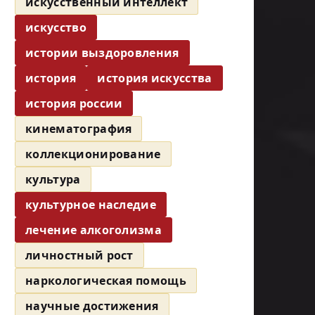
искусственный интеллект
искусство
истории выздоровления
история
история искусства
история россии
кинематография
коллекционирование
культура
культурное наследие
лечение алкоголизма
личностный рост
наркологическая помощь
научные достижения