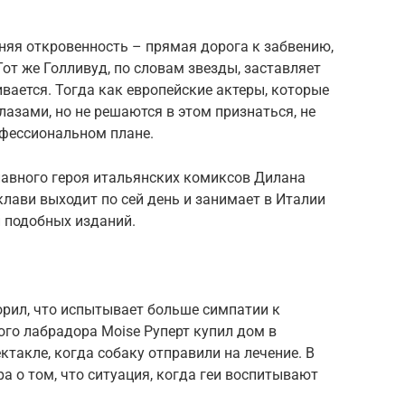
шняя откровенность – прямая дорога к забвению,
 Тот же Голливуд, по словам звезды, заставляет
чивается. Тогда как европейские актеры, которые
лазами, но не решаются в этом признаться, не
фессиональном плане.
главного героя итальянских комиксов Дилана
клави выходит по сей день и занимает в Италии
и подобных изданий.
орил, что испытывает больше симпатии к
го лабрадора Moise Руперт купил дом в
ктакле, когда собаку отправили на лечение. В
а о том, что ситуация, когда гeи воспитывают