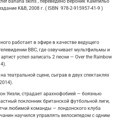
ther banana skins , переведено Вероник Кампильо
дание K&B, 2008 г. ( ISBN 978-2-915957-41-9 )
ного работает в эфире в качестве ведущего
телевидении ВВС, где озвучивает мультфильмы и
ртист успел записать 2 песни — Over the Rainbow
4).
на театральной сцене, сыграв в двух спектаклях
(2014).
 Рон Уизли, страдает арахнофобией — боязнью
растный поклонник британской футбольной лиги,
матчи любимой команды — лондонского клуба
личанин научился управлять велосипедом с одним