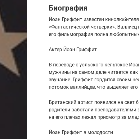
Биография
Йоан Гриффит известен кинолюбителя
«Фантастической четверки». Валлиец н
его фильмография полна любопытных 
Актер Йоан Гриффит
В переводе с уэльского кельтское Й
мужчины на самом деле читается как 
звучание. Гриффит гордится своим н
потомок валлийцев, что выделяет его
Британский артист появился на свет 6
родители работали преподавателями в
на его плечах лежал присмотр за мла
Йоан Гриффит в молодости