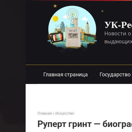
Перейти
к
контенту
УК-Ре
Новости о
выдающихс
Главная страница
Государство
Главная
»
Искусство
Руперт гринт — биогр