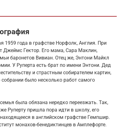
иография
я 1959 года в графстве Норфолк, Англия. При
т Джеймс Гектор. Его мама, Сара Маклин,
мьи баронетов Вивиан. Отец же, Энтони Майкл
мии. У Руперта есть брат по имени Энтони. Дед
естительству и страстным собирателем картин,
го собрании было несколько работ самого
 семья была обязана нередко переезжать. Так,
 же Руперту пришла пора идти в школу, его
 находящееся в английском графстве Гемпшир.
ститут монахов-бенедиктинцев в Амплефорте.