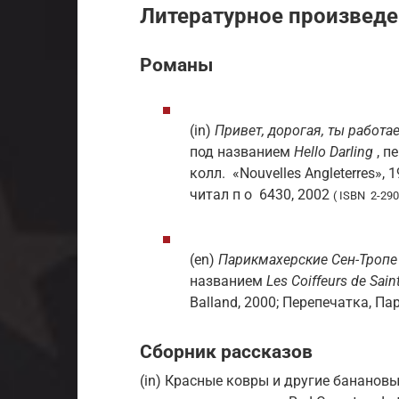
Литературное произвед
Романы
(in)
Привет, дорогая, ты работ
под названием
Hello Darling
, п
колл.
«Nouvelles Angleterres», 
читал
п о
6430, 2002
( ISBN 2-290
(en)
Парикмахерские Сен-Тропе
названием
Les Coiffeurs de Sain
Balland, 2000; Перепечатка, Па
Сборник рассказов
(in) Красные ковры и другие банано