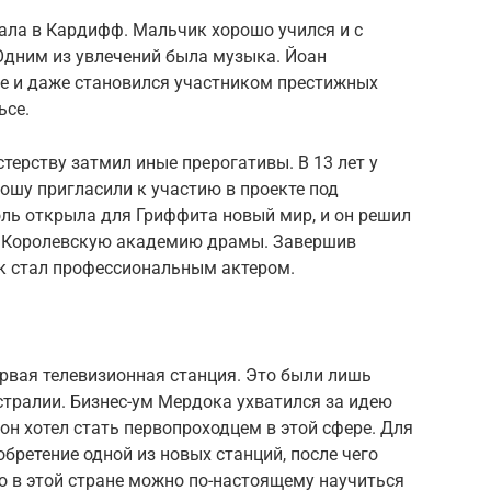
ала в Кардифф. Мальчик хорошо учился и с
Одним из увлечений была музыка. Йоан
ое и даже становился участником престижных
ьсе.
терству затмил иные прерогативы. В 13 лет у
ошу пригласили к участию в проекте под
ль открыла для Гриффита новый мир, и он решил
 в Королевскую академию драмы. Завершив
ек стал профессиональным актером.
ервая телевизионная станция. Это были лишь
стралии. Бизнес-ум Мердока ухватился за идею
 он хотел стать первопроходцем в этой сфере. Для
бретение одной из новых станций, после чего
ко в этой стране можно по-настоящему научиться