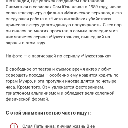
Шотландии, где увлекся созданием постановок.
Сниматься в сериалах Сэм Юэн начал в 1989 году, начав
свою телекарьеру с фильма «Магическое зеркало», а его
следующая работа в «Чисто английских убийствах»
принесла актеру долгожданную популярность. С тех пор
он снялся во многих проектах, а самым последним из
них является сериал «Чужестранка», вышедший на
экраны в этом году.
На фото — с партнершей по сериалу «Чужестранка»
В свободное от театра и съемок время актер любит
совершать походы – особенно ему нравится ходить по
горам Мунро, и эти прогулки иногда длятся по четыре
часа. Кроме того, Сэм увлекается фехтованием,
триатлоном альпинизмом и обладает великолепной
физической формой.
С этой знаменитостью часто ищут:
Юлия Латынина: личная жизнь В ее