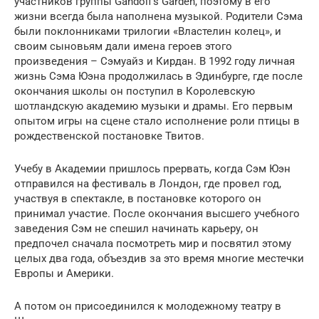
участников группы Gandolf’s Garden, поэтому в его
жизни всегда была наполнена музыкой. Родители Сэма
были поклонниками трилогии «Властелин колец», и
своим сыновьям дали имена героев этого
произведения – Сэмуайз и Кирдан. В 1992 году личная
жизнь Сэма Юэна продолжилась в Эдинбурге, где после
окончания школы он поступил в Королевскую
шотландскую академию музыки и драмы. Его первым
опытом игры на сцене стало исполнение роли птицы в
рождественской постановке Твитов.
Учебу в Академии пришлось прервать, когда Сэм Юэн
отправился на фестиваль в Лондон, где провел год,
участвуя в спектакле, в постановке которого он
принимал участие. После окончания высшего учебного
заведения Сэм не спешил начинать карьеру, он
предпочел сначала посмотреть мир и посвятил этому
целых два года, объездив за это время многие местечки
Европы и Америки.
А потом он присоединился к молодежному театру в