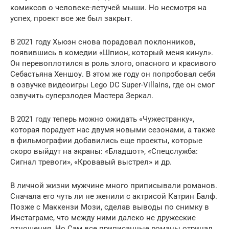
комиксов о человеке-летучей мыши. Но несмотря на
успех, проект все же был закрыт.
В 2021 году Хьюэн снова порадовал поклонников,
появившись в комедии «Шпион, который меня кинул».
Он перевоплотился в роль злого, опасного и красивого
Себастьяна Хеншоу. В этом же году он попробовал себя
в озвучке видеоигры Lego DC Super-Villains, где он смог
озвучить суперзлодея Мастера Зеркал.
В 2021 году теперь можно ожидать «Чужестранку«,
которая порадует нас двумя новыми сезонами, а также
в фильмографии добавились еще проекты, которые
скоро выйдут на экраны: «Бладшот», «Спецслужба:
Сигнал тревоги», «Кровавый выстрел» и др.
В личной жизни мужчине много приписывали романов.
Сначала его чуть ли не женили с актрисой Катрин Балф.
Позже с Маккензи Мози, сделав выводы по снимку в
Инстаграме, что между ними далеко не дружеские
отношения. Но Сэм все приписанные романы отрицал