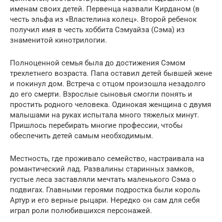
именам своих детей. Первенца назвали Кирданом (в
честь эльфа из «Властелина колец». Второй ребенок
получил имя в честь хоббита Сэмуайза (Сэма) из
знаменитой кинотрилогии.
Полноценной семья была до достижения Сэмом
трехлетнего возраста. Папа оставил детей бывшей жене
и покинул дом. Встреча с отцом произошла незадолго
до его смерти. Взрослые сыновья смогли понять и
простить родного человека. Одинокая женщина с двумя
малышами на руках испытала много тяжелых минут.
Пришлось перебирать многие профессии, чтобы
обеспечить детей самым необходимым.
Местность, где проживало семейство, настраивала на
романтический лад. Развалины старинных замков,
густые леса заставляли мечтать маленького Сэма о
подвигах. Главными героями подростка были король
Артур и его верные рыцари. Нередко он сам для себя
играл роли полюбившихся персонажей.