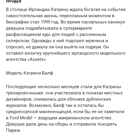
Мода
В столице Ирландии Катрину ждала богатая на события
самостоятельная жизнь, переломным моментом в
биографии стал 1999 год. Во время пасхальных каникул
девушка подрабатывала в супермаркете
расфасовщиком еды для людей с рассеянным
склерозом. Однажды к ней подошел мужчина и
спросил, не думала ли она выйти на подиум. Он
оставил визитку крупнейшего ирландского модельного
агентства «Assets».
Модель Катрина Балф
Последующие несколько месяцев стали для Катрины
тренировочными: она участвовала в показах местных
дизайнеров, снималась для обложек дублинских
журналов. Возможно, Балф так и осталась бы
среднесортной манекенщицей, если бы ее не заметили
в Ford Model — ведущем американском агентстве.
Девушке дали день на сборы и отправили покорять
Париж.