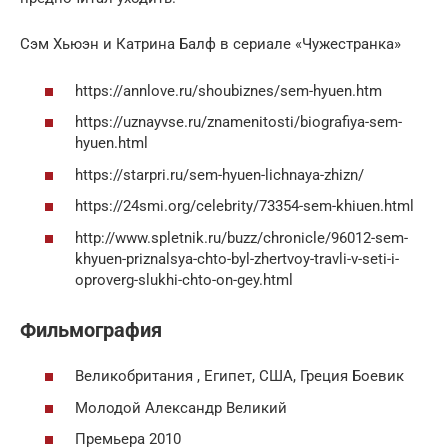
Сэм Хьюэн и Катрина Балф в сериале «Чужестранка»
https://annlove.ru/shoubiznes/sem-hyuen.htm
https://uznayvse.ru/znamenitosti/biografiya-sem-
hyuen.html
https://starpri.ru/sem-hyuen-lichnaya-zhizn/
https://24smi.org/celebrity/73354-sem-khiuen.html
http://www.spletnik.ru/buzz/chronicle/96012-sem-
khyuen-priznalsya-chto-byl-zhertvoy-travli-v-seti-i-
oproverg-slukhi-chto-on-gey.html
Фильмография
Великобритания , Египет, США, Греция Боевик
Молодой Александр Великий
Премьера 2010