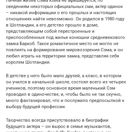
Личная жизнь Сэма Юэна не афишируется, по
сведениям некоторых официальных сми, актер одинок
– никакой информации о его прошлых и настоящих
отношениях найти невозможно. Он родился в 1980 году
в Шотландии, а его детство прошло в доме,
представляющем собой перестроенные и
приспособленные под жилье конюшни средневекового
замка Баркоб. Такое романтичное место не могло не
повлиять на формирование мировоззрения Сэма, и он
любил играть на территории замка, представляя себя
королем Шотландии.
В детстве у него было мало друзей, а класс, в котором
он учился в начальной школе, состоял всего из четырех
учеников, поэтому основное время маленький Сэм
проводил в одиночестве, и, чтобы было не так скучно,
много фантазировал, что и послужило предпосылкой к
выбору будущей профессии.
Творчество всегда присутствовало в биографии
будущего актера – он вырос в семье музыкантов,