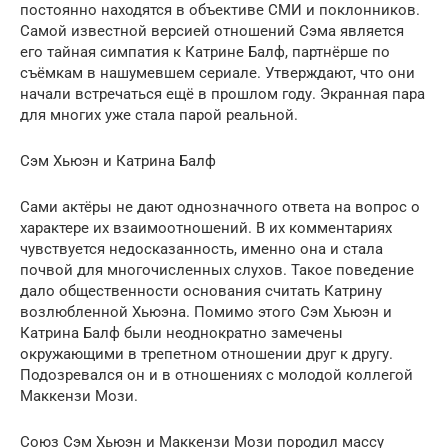
постоянно находятся в объективе СМИ и поклонников.
Самой известной версией отношений Сэма является
его тайная симпатия к Катрине Балф, партнёрше по
съёмкам в нашумевшем сериале. Утверждают, что они
начали встречаться ещё в прошлом году. Экранная пара
для многих уже стала парой реальной.
Сэм Хьюэн и Катрина Балф
Сами актёры не дают однозначного ответа на вопрос о
характере их взаимоотношений. В их комментариях
чувствуется недосказанность, именно она и стала
почвой для многочисленных слухов. Такое поведение
дало общественности основания считать Катрину
возлюбленной Хьюэна. Помимо этого Сэм Хьюэн и
Катрина Балф были неоднократно замечены
окружающими в трепетном отношении друг к другу.
Подозревался он и в отношениях с молодой коллегой
Маккензи Мози.
Союз Сэм Хьюэн и Маккензи Мози породил массу