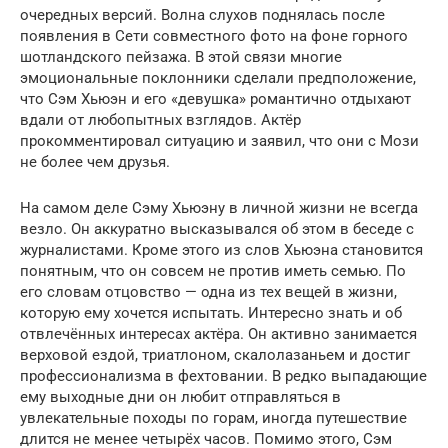
очередных версий. Волна слухов поднялась после
появления в Сети совместного фото на фоне горного
шотландского пейзажа. В этой связи многие
эмоциональные поклонники сделали предположение,
что Сэм Хьюэн и его «девушка» романтично отдыхают
вдали от любопытных взглядов. Актёр
прокомментировал ситуацию и заявил, что они с Мози
не более чем друзья.
На самом деле Сэму Хьюэну в личной жизни не всегда
везло. Он аккуратно высказывался об этом в беседе с
журналистами. Кроме этого из слов Хьюэна становится
понятным, что он совсем не против иметь семью. По
его словам отцовство — одна из тех вещей в жизни,
которую ему хочется испытать. Интересно знать и об
отвлечённых интересах актёра. Он активно занимается
верховой ездой, триатлоном, скалолазаньем и достиг
профессионализма в фехтовании. В редко выпадающие
ему выходные дни он любит отправляться в
увлекательные походы по горам, иногда путешествие
длится не менее четырёх часов. Помимо этого, Сэм