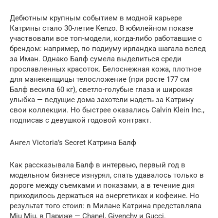
Дебютным крупным событием в модной карьере
Катрины стало 30-летие Kenzo. В юбилейном показе
участвовали все топ-модели, когда-либо работавшие с
брендом: например, по подиуму ирландка шагала вслед
за Иман. Однако Балф сумела выделиться среди
прославленных красоток. Белоснежная кожа, плотное
для манекенщицы телосложение (при росте 177 см
Балф весила 60 кг), светло-голубые глаза и широкая
улыбка — ведущие дома захотели надеть за Катрину
свои коллекции. Но быстрее оказались Calvin Klein Inc.,
подписав с девушкой годовой контракт.
Ангел Victoria’s Secret Катрина Балф
Как рассказывала Балф в интервью, первый год в
модельном бизнесе изнурял, спать удавалось только в
дороге между съемками и показами, а в течение дня
приходилось держаться на энергетиках и кофеине. Но
результат того стоил: в Милане Катрина представляла
Miu Miu, в Париже — Chanel, Givenchy и Gucci.