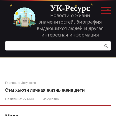
Перейти
УК-Ресурс
к
контенту
Новости о жизни
знаменитостей, биография
выдающихся людей и другая
интересная информация
Поиск:
Главная
»
Искусство
Сэм хьюэн личная жизнь жена дети
На чтение:
27 мин
Искусство