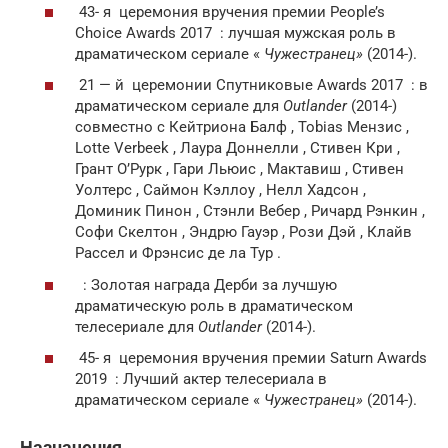
43- я
церемония вручения премии People’s
Choice Awards 2017 : лучшая мужская роль в
драматическом сериале «
Чужестранец»
(2014-).
21 — й
церемонии Спутниковые Awards 2017 : в
драматическом сериале для
Outlander
(2014-)
совместно с Кейтриона Балф , Tobias Мензис ,
Lotte Verbeek , Лаура Доннелли , Стивен Кри ,
Грант О’Рурк , Гари Льюис , Мактавиш , Стивен
Уолтерс , Саймон Кэллоу , Нелл Хадсон ,
Доминик Пинон , Стэнли Вебер , Ричард Рэнкин ,
Софи Скелтон , Эндрю Гауэр , Рози Дэй , Клайв
Рассел и Фрэнсис де ла Тур .
: Золотая награда Дерби за лучшую
драматическую роль в драматическом
телесериале для
Outlander
(2014-).
45- я
церемония вручения премии Saturn Awards
2019 : Лучший актер телесериала в
драматическом сериале «
Чужестранец»
(2014-).
Назначения