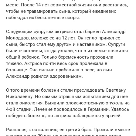
месте. После 14 лет совместной жизни они расстались,
чтобы не травмировать сына, который ежедневно
наблюдал их бесконечные ссоры.
Следующим супругом актрисы стал бармен Александр
Молодцов, моложе ее на 12 лет. Он тепло принял ее
сына, быстро стал ему другом и наставником. Супруги
были счастливы, когда узнали, что в их семье появится
общий ребенок. Только беременность проходила
тяжело. Актриса почти весь срок пролежала в
больнице. Она сильно прибавила в весе, но сын
Александр родился здоровеньким.
С того времени болезни стали преследовать Светлану
Николаевну. Но самым страшным испытанием для нее
стала онкология. Выявили злокачественную опухоль на
4-ой стадии. Лечение проводилось в Германии. Удалось
победить болезнь, но актриса наблюдается у врачей.
Распался, к сожалению, ее третий брак. Прожили вместе
супруги почти 30 лет, но охладели друг к другу, стали