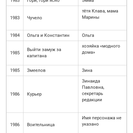
1983
Гори, гори ясно
Эмма
тётя Клава, мама
Марины
1983
Чучело
1984
Ольга и Константин
Ольга
хозяйка «модного
Выйти замуж за
дома»
1985
капитана
1985
Змеелов
Зина
Зинаида
Павловна,
секретарь
1986
Курьер
редакции
Имя персонажа не
указано
1986
Воительница