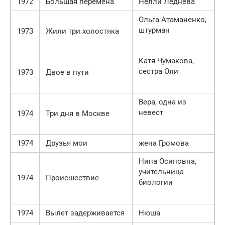
1972
Большая перемена
Нелли Леднёва
Ольга Атаманенко,
штурман
1973
Жили три холостяка
Катя Чумакова,
сестра Оли
1973
Двое в пути
Вера, одна из
невест
1974
Три дня в Москве
1974
Друзья мои
жена Громова
Нина Осиповна,
учительница
1974
Происшествие
биологии
1974
Вылет задерживается
Нюша