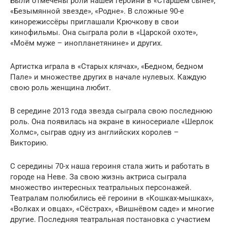
Были отмечены роли нашей героини в «Старшем сыне»,
«Безымянной звезде», «Родне». В сложные 90-е
кинорежиссёры приглашали Крючкову в свои
кинофильмы. Она сыграла роли в «Царской охоте»,
«Моём муже – инопланетянине» и других.
Артистка играла в «Старых клячах», «Бедном, бедном
Пале» и множестве других в начале нулевых. Каждую
свою роль женщина любит.
В середине 2013 года звезда сыграла свою последнюю
роль. Она появилась на экране в киносериале «Шерлок
Холмс», сыграв одну из английских королев –
Викторию.
С середины 70-х наша героиня стала жить и работать в
городе на Неве. За свою жизнь актриса сыграла
множество интересных театральных персонажей.
Театралам полюбились её героини в «Кошках-мышках»,
«Волках и овцах», «Сёстрах», «Вишнёвом саде» и многие
другие. Последняя театральная постановка с участием