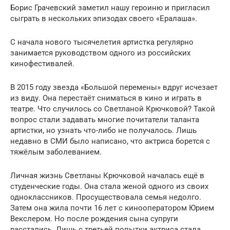
Борис Грачевский заметил нашу героиню и пригласил
сыграть в нескольких эпизодах своего «Ералаша».
С начала нового тысячелетия артистка регулярно
занимается руководством одного из российских
кинофестивалей.
В 2015 году звезда «Большой перемены» вдруг исчезает
из виду. Она перестаёт сниматься в кино и играть в
театре. Что случилось со Светланой Крючковой? Такой
вопрос стали задавать многие почитатели таланта
артистки, но узнать что-либо не получалось. Лишь
недавно в СМИ было написано, что актриса борется с
тяжёлым заболеванием.
Личная жизнь Светланы Крючковой началась ещё в
студенческие годы. Она стала женой одного из своих
одноклассников. Просуществовала семья недолго.
Затем она жила почти 16 лет с кинооператором Юрием
Векслером. Но после рождения сына супруги
расстались. Лишь с третьей попытки актриса стала