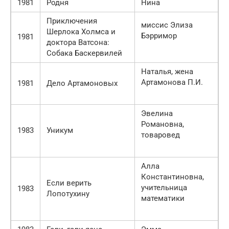
1981
Родня
Нина
Приключения
миссис Элиза
Шерлока Холмса и
Бэрримор
1981
доктора Ватсона:
Собака Баскервилей
Наталья, жена
Артамонова П.И.
1981
Дело Артамоновых
Эвелина
Романовна,
1983
Уникум
товаровед
Алла
Константиновна,
Если верить
учительница
1983
Лопотухину
математики