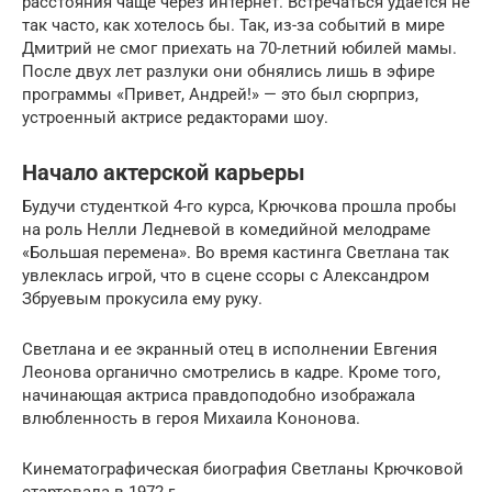
расстояния чаще через интернет. Встречаться удается не
так часто, как хотелось бы. Так, из-за событий в мире
Дмитрий не смог приехать на 70-летний юбилей мамы.
После двух лет разлуки они обнялись лишь в эфире
программы «Привет, Андрей!» — это был сюрприз,
устроенный актрисе редакторами шоу.
Начало актерской карьеры
Будучи студенткой 4-го курса, Крючкова прошла пробы
на роль Нелли Ледневой в комедийной мелодраме
«Большая перемена». Во время кастинга Светлана так
увлеклась игрой, что в сцене ссоры с Александром
Збруевым прокусила ему руку.
Светлана и ее экранный отец в исполнении Евгения
Леонова органично смотрелись в кадре. Кроме того,
начинающая актриса правдоподобно изображала
влюбленность в героя Михаила Кононова.
Кинематографическая биография Светланы Крючковой
стартовала в 1972 г.