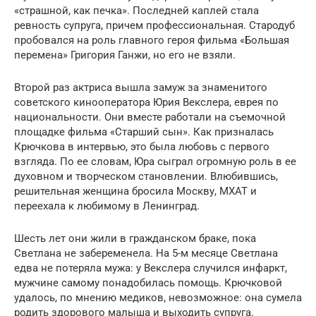
«страшной, как печка». Последней каплей стала
ревность супруга, причем профессиональная. Стародуб
пробовался на роль главного героя фильма «Большая
перемена» Григория Ганжи, но его не взяли.
Второй раз актриса вышла замуж за знаменитого
советского кинооператора Юрия Векслера, еврея по
национальности. Они вместе работали на съемочной
площадке фильма «Старший сын». Как призналась
Крючкова в интервью, это была любовь с первого
взгляда. По ее словам, Юра сыграл огромную роль в ее
духовном и творческом становлении. Влюбившись,
решительная женщина бросила Москву, МХАТ и
переехала к любимому в Ленинград.
Шесть лет они жили в гражданском браке, пока
Светлана не забеременела. На 5-м месяце Светлана
едва не потеряла мужа: у Векслера случился инфаркт,
мужчине самому понадобилась помощь. Крючковой
удалось, по мнению медиков, невозможное: она сумела
родить здорового малыша и выходить супруга.