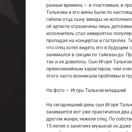
разные времена — и счастливые, и пр
Талькова и его жены были по настоя
гибели отца сыну звезды не исполнило
об артисте ограничены лишь детскими
исполнитель стал невероятно популяр
пропадая на концертах и гастролях. 
что отец хотел видеть его в будущем 
занимался в секции по тайкван-до. П
так и не довелось. Сын Игоря Талько
прямолинейным характером, чем очень
этого часто возникали проблемы и тр
На фото — Игорь Тальков-младший
На сегодняшний день сын Игоря Тальк
занимается вот уже практически два де
другом жанре, нежели отец. По собст
15-летия о занятиях музыкой он даже