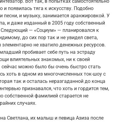
интезатор. Вот так, в попытках самостоятельно
о и появилась тяга к искусству. Подобно
и песни, и музыку, занимается аранжировкой. У
па, и даже изданный в 2005 году собственный
 Следующий — «Социум» — планировался к
видимому, до сих пор так и не увидел света,
 элементарно не хватило денежных ресурсов.
-младший пробивает себе путь на эстраду
мощи влиятельных знакомых, ни к своей
 сейчас можно было бы очень быстро стать
ь хоть в одном из многочисленных ток-шоу с
торая так и осталась неразгаданной до конца
интервью признавался, что хоть и гордится тем,
но собственной фамилией старается не
райних случаях.
ена Светлана, их малыш и певица Азиза после