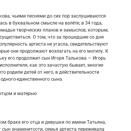
кова, чьими песнями до сих пор заслушиваются
сь в буквальном смысле на взлёте, в 34 года,
ромадье творческих планов и замыслов, которым,
существиться. О том, что за прошедшие со дня
популярность артиста не угасла, свидетельствуют
орые они продолжают возлагать на его могилу. К
льку его продолжит сын Игоря Талькова — Игорь
исполнителя, как это зачастую бывает, многие
что родили детей от него, в действительности
 одного-единственного сына.
отцом и матерью
ом браке его отца и девушки по имени Татьяна,
 сын знаменитости, семья артиста переживала