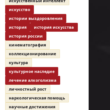
искусственный интеллект
искусство
истории выздоровления
история
история искусства
история россии
кинематография
коллекционирование
культура
культурное наследие
лечение алкоголизма
личностный рост
наркологическая помощь
научные достижения