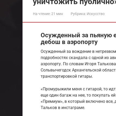
уничтожить публично
На чтение:
21 мин
Рубрика:
Искусство
Осужденный за пьяную е
дебош в аэропорту
Осужденный за вождение в нетрезвом
подробностях скандала с одной из а
аэропорту. По словам Игоря Талькова
Сольвычегодск Архангельской области
транспортировкой гитары.
«Промурыжили меня с гитарой, то идти
еще один багаж на нее, то покупать ей
«Премиум», в который включено все, 
Тальков в инстаграме.