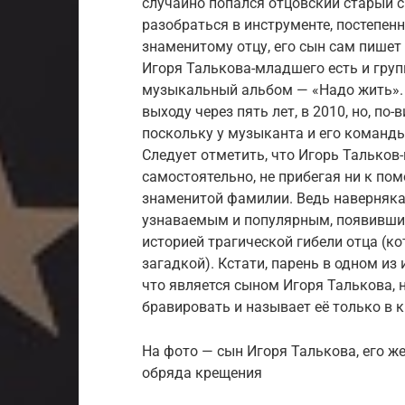
случайно попался отцовский старый с
разобраться в инструменте, постепенн
знаменитому отцу, его сын сам пишет 
Игоря Талькова-младшего есть и груп
музыкальный альбом — «Надо жить».
выходу через пять лет, в 2010, но, по-
поскольку у музыканта и его команды
Следует отметить, что Игорь Тальков
самостоятельно, не прибегая ни к по
знаменитой фамилии. Ведь наверняка
узнаваемым и популярным, появившис
историей трагической гибели отца (ко
загадкой). Кстати, парень в одном из 
что является сыном Игоря Талькова, 
бравировать и называет её только в к
На фото — сын Игоря Талькова, его ж
обряда крещения