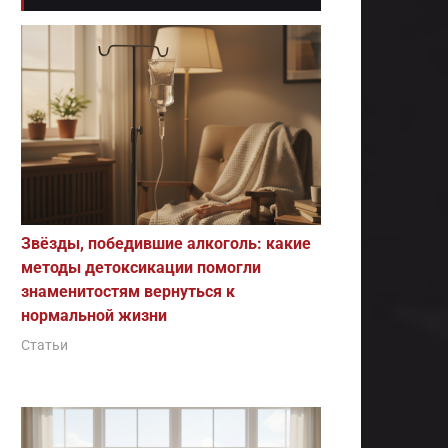
Звёзды, победившие алкоголь: какие
методы детоксикации помогли
знаменитостям вернуться к
нормальной жизни
Статьи