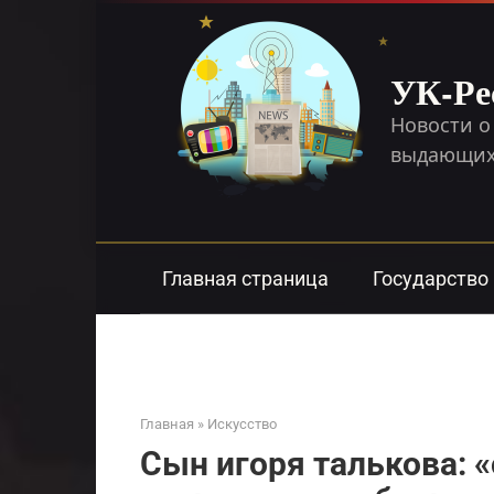
Перейти
к
контенту
УК-Ре
Новости о
выдающихс
Главная страница
Государство
Главная
»
Искусство
Сын игоря талькова: 