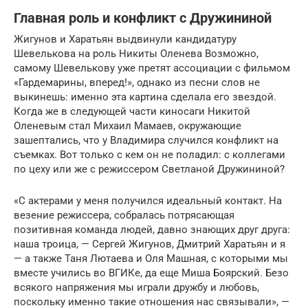
Главная роль и конфликт с Дружининой
Жигунов и Харатьян выдвинули кандидатуру
Шевелькова на роль Никиты Оленева Возможно,
самому Шевелькову уже претят ассоциации с фильмом
«Гардемарины, вперед!», однако из песни слов не
выкинешь: именно эта картина сделала его звездой.
Когда же в следующей части киносаги Никитой
Оленевым стал Михаил Мамаев, окружающие
зашептались, что у Владимира случился конфликт на
съемках. Вот только с кем он не поладил: с коллегами
по цеху или же с режиссером Светланой Дружининой?
«С актерами у меня получился идеальный контакт. На
везение режиссера, собралась потрясающая
позитивная команда людей, давно знающих друг друга:
наша троица, — Сергей Жигунов, Дмитрий Харатьян и я
— а также Таня Лютаева и Оля Машная, с которыми мы
вместе учились во ВГИКе, да еще Миша Боярский. Безо
всякого напряжения мы играли дружбу и любовь,
поскольку именно такие отношения нас связывали», —