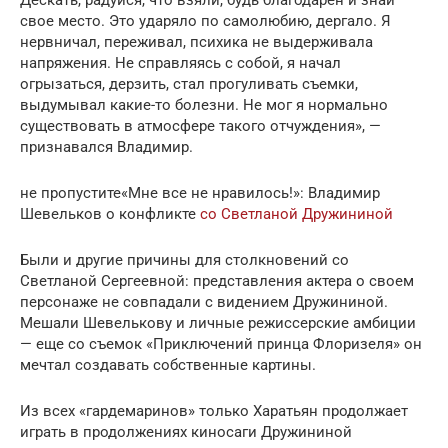
свое место. Это ударяло по самолюбию, дергало. Я
нервничал, переживал, психика не выдерживала
напряжения. Не справляясь с собой, я начал
огрызаться, дерзить, стал прогуливать съемки,
выдумывал какие-то болезни. Не мог я нормально
существовать в атмосфере такого отчуждения», —
признавался Владимир.
не пропустите«Мне все не нравилось!»: Владимир
Шевельков о конфликте
со Светланой Дружининой
Были и другие причины для столкновений со
Светланой Сергеевной: представления актера о своем
персонаже не совпадали с видением Дружининой.
Мешали Шевелькову и личные режиссерские амбиции
— еще со съемок «Приключений принца Флоризеля» он
мечтал создавать собственные картины.
Из всех «гардемаринов» только Харатьян продолжает
играть в продолжениях киносаги Дружининой