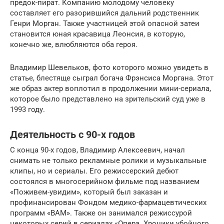
предок-пират. Компанию молодому человеку
составляет его разорившийся дальний родственник
Генри Морган. Также участницей этой опасной затеи
становится юная красавица Леонсия, в которую,
конечно же, влюбляются оба героя.
Владимир Шевельков, фото которого можно увидеть в
статье, блестяще сыграл богача Фрэнсиса Моргана. Этот
же образ актер воплотил в продолжении мини-сериала,
которое было представлено на зрительский суд уже в
1993 году.
Деятельность с 90-х годов
С конца 90-х годов, Владимир Алексеевич, начал
снимать не только рекламные ролики и музыкальные
клипы, но и сериалы. Его режиссерский дебют
состоялся в многосерийном фильме под названием
«Поживем-увидим», который был заказан и
профинансирован Фондом медико-фармацевтических
программ «ВАМ». Также он занимался режиссурой
некоторых серий в сериалах «Опера. Хроники убойного