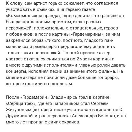
К слову, сам артист горько сожалеет, что согласился
участвовать в съемках. В интервью газете
«Комсомольская правда», актер делится, что раньше он
был разноплановым артистом, играл разных
персонажей: положительных, отрицательных, героев-
любовников, а после картины «Гардемарины», за ним
закрепился образ «тихого, постного, гладкого пай-
мальчика» и режиссеры предлагали ему исполнять
только таких персонажей. По этой причине актер
наотрез отказался сниматься во 2 части картины и
вместе с другими исполнителями главных ролей давать
концерты, исполняя песни из знаменитого фильма. На
мнение актера не повлияли даже большие гонорары,
которые платили его коллегам.
После «Гардемарин» Владимир сыграл в картине
«Сердца трех», где его напарником стал Сергеем
Жигуновым (который также участвовал в киноленте С.
Дружининой, играл персонажа Александра Белова), и на
много лет пропал с синих экранов.