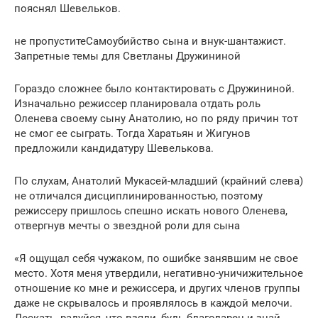
пояснял Шевельков.
не пропуститеСамоубийство сына и внук-шантажист.
Запретные темы для Светланы Дружининой
Гораздо сложнее было контактировать с Дружининой.
Изначально режиссер планировала отдать роль
Оленева своему сыну Анатолию, но по ряду причин тот
не смог ее сыграть. Тогда Харатьян и Жигунов
предложили кандидатуру Шевелькова.
По слухам, Анатолий Мукасей-младший (крайний слева)
не отличался дисциплинированностью, поэтому
режиссеру пришлось спешно искать нового Оленева,
отвергнув мечты о звездной роли для сына
«Я ощущал себя чужаком, по ошибке занявшим не свое
место. Хотя меня утвердили, негативно-уничижительное
отношение ко мне и режиссера, и других членов группы
даже не скрывалось и проявлялось в каждой мелочи.
Дескать, радуйся, что взяли, будь благодарен и знай