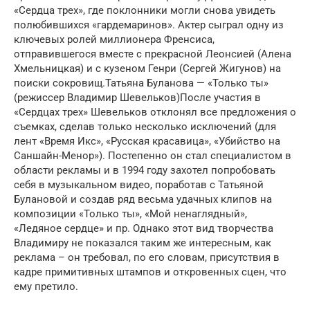
«Сердца трех», где поклонники могли снова увидеть
полюбившихся «гардемаринов». Актер сыграл одну из
ключевых ролей миллионера Френсиса,
отправившегося вместе с прекрасной Леонсией (Алена
Хмельницкая) и с кузеном Генри (Сергей Жигунов) на
поиски сокровищ.Татьяна Буланова — «Только ты»
(режиссер Владимир Шевельков)После участия в
«Сердцах трех» Шевельков отклонял все предложения о
съемках, сделав только несколько исключений (для
лент «Время Икс», «Русская красавица», «Убийство на
Саншайн-Менор»). Постепенно он стал специалистом в
области рекламы и в 1994 году захотел попробовать
себя в музыкальном видео, поработав с Татьяной
Булановой и создав ряд весьма удачных клипов на
композиции «Только ты», «Мой ненаглядный»,
«Ледяное сердце» и пр. Однако этот вид творчества
Владимиру не показался таким же интересным, как
реклама – он требовал, по его словам, присутствия в
кадре примитивных штампов и откровенных сцен, что
ему претило.