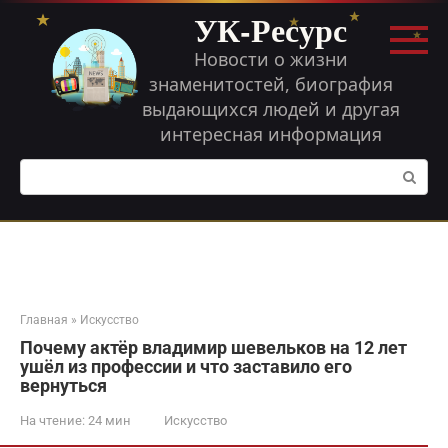
Перейти
УК-Ресурс
к
контенту
Новости о жизни
знаменитостей, биография
выдающихся людей и другая
интересная информация
Поиск:
Главная
»
Искусство
Почему актёр владимир шевельков на 12 лет
ушёл из профессии и что заставило его
вернуться
На чтение:
24 мин
Искусство