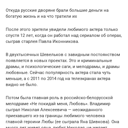
Откуда русские дворяне брали большие деньги на
богатую жизнь и на что тратили их
После этого зрители увидели любимого актера только
спустя 12 лет, когда он работал над сериалом об операх,
сыграв старлея Павла Иконникова.
В двухтысячных Шевельков с завидным постоянством
появляется в новых проектах. Это и криминальные
драмы, и психологические саги, и мелодрамы, и драмы
любовные. Сейчас популярность актера стала чуть
меньше, а с 2011 по 2014 год на телеэкранах актера
видно не было.
Потом была главная роль в российско-белорусской
мелодраме «Не покидай меня, Любовь». Владимир
сыграл Николая Алексеевича — неожиданного
приехавшего из-за границы любимого человека
главной героини Любы (ее сыграла Яна Шивкова). Она
много лет живет одна, любит Николая, не желает