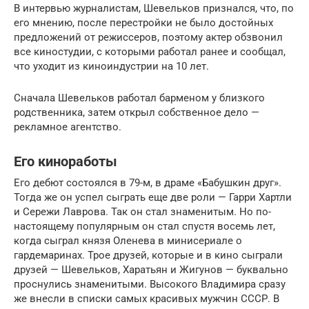
В интервью журналистам, Шевельков признался, что, по
его мнению, после перестройки не было достойных
предложений от режиссеров, поэтому актер обзвонил
все киностудии, с которыми работал ранее и сообщал,
что уходит из киноиндустрии на 10 лет.
Сначала Шевельков работал барменом у близкого
родственника, затем открыл собственное дело —
рекламное агентство.
Его киноработы
Его дебют состоялся в 79-м, в драме «Бабушкин друг».
Тогда же он успел сыграть еще две роли — Гарри Хартли
и Сережи Лаврова. Так он стал знаменитым. Но по-
настоящему популярным он стал спустя восемь лет,
когда сыграл князя Оленева в минисериале о
гардемаринах. Трое друзей, которые и в кино сыграли
друзей — Шевельков, Харатьян и Жигунов — буквально
проснулись знаменитыми. Высокого Владимира сразу
же внесли в списки самых красивых мужчин СССР. В