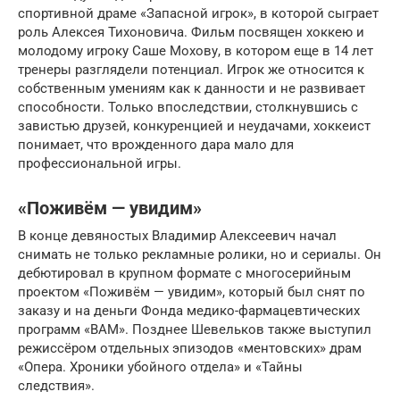
спортивной драме «Запасной игрок», в которой сыграет
роль Алексея Тихоновича. Фильм посвящен хоккею и
молодому игроку Саше Мохову, в котором еще в 14 лет
тренеры разглядели потенциал. Игрок же относится к
собственным умениям как к данности и не развивает
способности. Только впоследствии, столкнувшись с
завистью друзей, конкуренцией и неудачами, хоккеист
понимает, что врожденного дара мало для
профессиональной игры.
«Поживём — увидим»
В конце девяностых Владимир Алексеевич начал
снимать не только рекламные ролики, но и сериалы. Он
дебютировал в крупном формате с многосерийным
проектом «Поживём — увидим», который был снят по
заказу и на деньги Фонда медико-фармацевтических
программ «ВАМ». Позднее Шевельков также выступил
режиссёром отдельных эпизодов «ментовских» драм
«Опера. Хроники убойного отдела» и «Тайны
следствия».