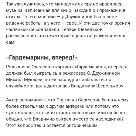
Так уж случилось, что молодому актеру не нравилась
музыка, написанная для кино, находил он промахи и в
стихах. По его мнению — у Дружининой было свое
видение работы, а у него — свое. И эти две точки зрения
частенько не совпадали. Теперь Шевельков
рассказывает, что некоторые сцены он режиссировал
сам.
«Гардемарины, вперед!»
Роль князя Оленева в картины «Гардемарины, вперед!»
должен был сыграть сын режиссера С. Дружининой —
Михаил Мукасей, но ее наследник заболел и, по
случайности, роль досталась Владимиру Шевелькову.
Актер вспоминает, что Светлана Сергеевна была к нему
более строга, чем к другим актерам: или потому что
чувствовала, что кино станет культовым, или ей было
обидно, что Владимир сыграл вместо ее наследника?
Этот вопрос так и остается риторическим.