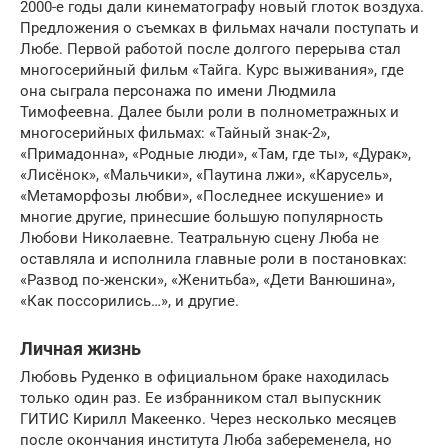
2000-е годы дали кинематографу новый глоток воздуха.
Предложения о съемках в фильмах начали поступать и
Любе. Первой работой после долгого перерыва стал
многосерийный фильм «Тайга. Курс выживания», где
она сыграла персонажа по имени Людмила
Тимофеевна. Далее были роли в полнометражных и
многосерийных фильмах: «Тайный знак-2»,
«Примадонна», «Родные люди», «Там, где ты», «Дурак»,
«Лисёнок», «Мальчики», «Паутина лжи», «Карусель»,
«Метаморфозы любви», «Последнее искушение» и
многие другие, принесшие большую популярность
Любови Николаевне. Театральную сцену Люба не
оставляла и исполнила главные роли в постановках:
«Развод по-женски», «Женитьба», «Дети Ванюшина»,
«Как поссорились…», и другие.
Личная жизнь
Любовь Руденко в официальном браке находилась
только один раз. Ее избранником стал выпускник
ГИТИС Кирилл Макеенко. Через несколько месяцев
после окончания института Люба забеременела, но