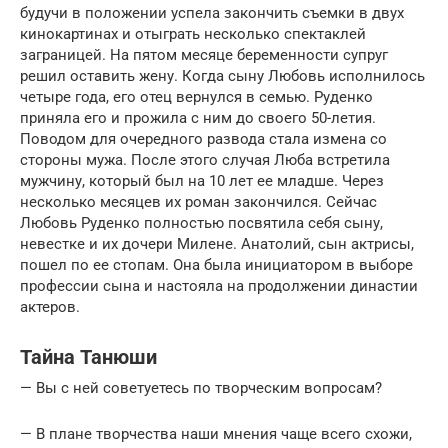
будучи в положении успела закончить съемки в двух
кинокартинах и отыграть несколько спектаклей
заграницей. На пятом месяце беременности супруг
решил оставить жену. Когда сыну Любовь исполнилось
четыре года, его отец вернулся в семью. Руденко
приняла его и прожила с ним до своего 50-летия.
Поводом для очередного развода стала измена со
стороны мужа. После этого случая Люба встретила
мужчину, который был на 10 лет ее младше. Через
несколько месяцев их роман закончился. Сейчас
Любовь Руденко полностью посвятила себя сыну,
невестке и их дочери Милене. Анатолий, сын актрисы,
пошел по ее стопам. Она была инициатором в выборе
профессии сына и настояла на продолжении династии
актеров.
Тайна Танюши
— Вы с ней советуетесь по творческим вопросам?
— В плане творчества наши мнения чаще всего схожи,