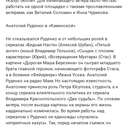
«Казус белли». Для начинающего актера было честью
работать на одной площадке с такими прославленными
актерами, как Виталий Соломин и Инна Чурикова.
Анатолий Руденко в «Каменской»
Не отказывался Руденко и от небольших ролей в
сериалах «Бедная Настя» (Алексей Шубин), «Пятый
ангел» (юный Владимир Тельнов), «Сыщик с плохим
характером» (Юрий), «Возвращение Мухтара» (Стас). В
картине «Дорогая Маша Березина» он сыграл младшего
брата главной героини, начинающего фотографа Стаса,
а в боевике «Фейерверк» Ивана Усова. Анатолий
Руденко на радио Маяк Но настоящую известность
Анатолию принесла роль Петра Юсупова, студента, а к
концу сериала влиятельного политика из сериала
Владимира Краснопольского «Две судьбы». По словам
актера, после выхода картины на экраны его жизнь
кардинально изменилась: Во время работы над
сериалом с Руденко не единожды случались
неприятные казусы. Так, перед началом съемок он