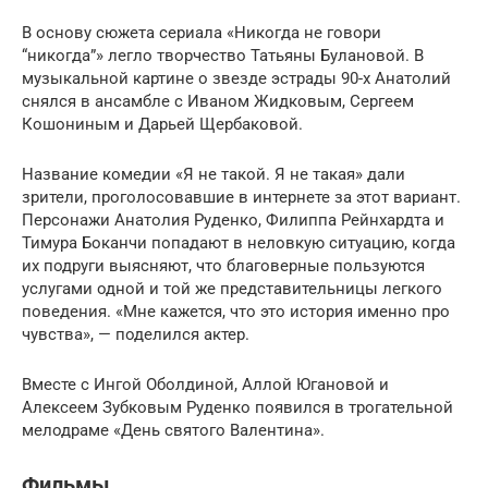
В основу сюжета сериала «Никогда не говори
“никогда”» легло творчество Татьяны Булановой. В
музыкальной картине о звезде эстрады 90-х Анатолий
снялся в ансамбле с Иваном Жидковым, Сергеем
Кошониным и Дарьей Щербаковой.
Название комедии «Я не такой. Я не такая» дали
зрители, проголосовавшие в интернете за этот вариант.
Персонажи Анатолия Руденко, Филиппа Рейнхардта и
Тимура Боканчи попадают в неловкую ситуацию, когда
их подруги выясняют, что благоверные пользуются
услугами одной и той же представительницы легкого
поведения. «Мне кажется, что это история именно про
чувства», — поделился актер.
Вместе с Ингой Оболдиной, Аллой Югановой и
Алексеем Зубковым Руденко появился в трогательной
мелодраме «День святого Валентина».
Фильмы