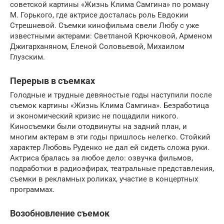
советской картины «Жизнь Клима Самгина» по роману
М. Горького, где актрисе досталась роль Евдокии
Стрешневой. Съемки кинофильма свели Любу с уже
известными актерами: Светланой Крючковой, Арменом
Джигарханяном, Еленой Соловьевой, Михаилом
Глузским.
Перерыв в съемках
Голодные и трудные девяностые годы наступили после
съемок картины «Жизнь Клима Самгина». Безработица
и экономический кризис не пощадили никого.
Киносъемки были отодвинуты на задний план, и
многим актерам в эти годы пришлось нелегко. Стойкий
характер Любовь Руденко не дал ей сидеть сложа руки.
Актриса бралась за любое дело: озвучка фильмов,
подработки в радиоэфирах, театральные представления,
съемки в рекламных роликах, участие в концертных
программах.
Возобновление съемок