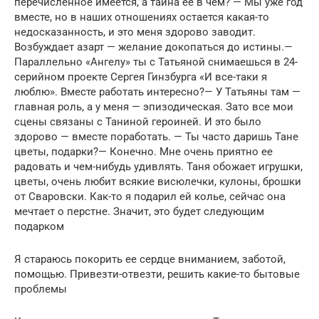
перечисленное имеется, а тайна ее в чем? — Мы уже год
вместе, но в наших отношениях остается какая-то
недосказанность, и это меня здорово заводит.
Возбуждает азарт — желание докопаться до истины.—
Параллельно «Ангелу» ты с Татьяной снимаешься в 24-
серийном проекте Сергея Гинзбурга «И все-таки я
люблю». Вместе работать интересно?— У Татьяны там —
главная роль, а у меня — эпизодическая. Зато все мои
сцены связаны с Таниной героиней. И это было
здорово — вместе поработать. — Ты часто даришь Тане
цветы, подарки?— Конечно. Мне очень приятно ее
радовать и чем-нибудь удивлять. Таня обожает игрушки,
цветы, очень любит всякие висюлечки, кулоны, брошки
от Сваровски. Как-то я подарил ей колье, сейчас она
мечтает о перстне. Значит, это будет следующим
подарком
Я стараюсь покорить ее сердце вниманием, заботой,
помощью. Привезти-отвезти, решить какие-то бытовые
проблемы