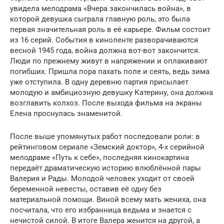
увидела мелодрама «Вчера закончилась война», в
которой девушка сыграла главную роль, это была
первая значительная роль в её карьере. Фильм состоит
из 16 серий. События в киноленте разворачиваются
весной 1945 года, война должна вот-вот закончится.
Люди по прежнему живут в напряжении и оплакивают
погибших. Пришла пора пахать поле и сеять, ведь зима
уже отступила. В одну деревню партия присылает
молодую и амбициозную девушку Катерину, она должна
возглавить колхоз. После выхода фильма на экраны
Елена проснулась знаменитой.
После выше упомянутых работ последовали роли: в
рейтинговом сериале «Земский доктор», 4-х серийной
мелодраме «Путь к себе», последняя кинокартина
передаёт драматическую историю влюблённой пары
Валерия и Рады. Молодой человек уходит от своей
беременной невесты, оставив её одну без
материальной помощи. Виной всему мать жениха, она
посчитала, что его избранница ведьма и знается с
нечистой силой. В итоге Валера женится на другой, а