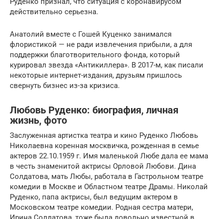
Руденко признал, что ситуация с коронавирусом
действительно серьезна.
Анатолий вместе с Гошей Куценко занимался
флористикой — не ради извлечения прибыли, а для
поддержки благотворительного фонда, который
курировал звезда «Антикиллера». В 2017-м, как писали
некоторые интернет-издания, друзьям пришлось
свернуть бизнес из-за кризиса.
Любовь Руденко: биография, личная
жизнь, фото
Заслуженная артистка театра и кино Руденко Любовь
Николаевна коренная москвичка, рожденная в семье
актеров 22.10.1959 г. Имя маленькой Любе дала ее мама
в честь знаменитой актрисы Орловой Любови. Дина
Солдатова, мать Любы, работала в Гастрольном театре
комедии в Москве и Областном театре Драмы. Николай
Руденко, папа актрисы, был ведущим актером в
Московском театре комедии. Родная сестра матери,
Ирина Солдатова, тоже была довольно известной в