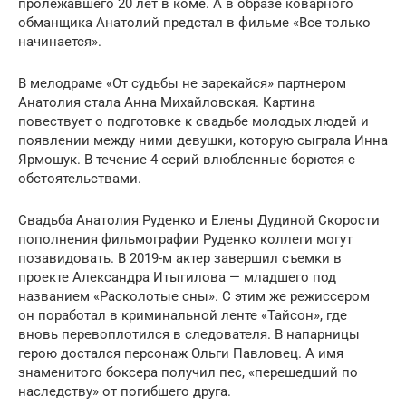
пролежавшего 20 лет в коме. А в образе коварного
обманщика Анатолий предстал в фильме «Все только
начинается».
В мелодраме «От судьбы не зарекайся» партнером
Анатолия стала Анна Михайловская. Картина
повествует о подготовке к свадьбе молодых людей и
появлении между ними девушки, которую сыграла Инна
Ярмошук. В течение 4 серий влюбленные борются с
обстоятельствами.
Свадьба Анатолия Руденко и Елены Дудиной Скорости
пополнения фильмографии Руденко коллеги могут
позавидовать. В 2019-м актер завершил съемки в
проекте Александра Итыгилова — младшего под
названием «Расколотые сны». С этим же режиссером
он поработал в криминальной ленте «Тайсон», где
вновь перевоплотился в следователя. В напарницы
герою достался персонаж Ольги Павловец. А имя
знаменитого боксера получил пес, «перешедший по
наследству» от погибшего друга.