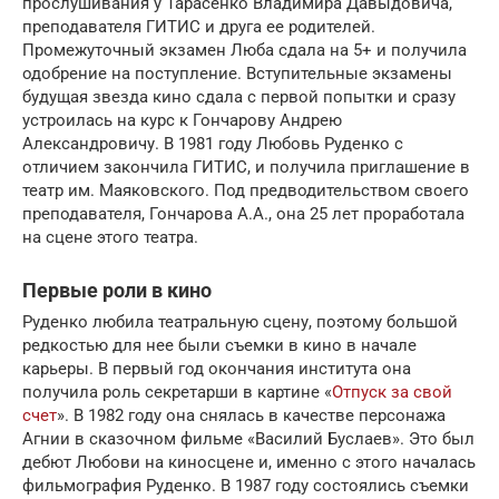
прослушивания у Тарасенко Владимира Давыдовича,
преподавателя ГИТИС и друга ее родителей.
Промежуточный экзамен Люба сдала на 5+ и получила
одобрение на поступление. Вступительные экзамены
будущая звезда кино сдала с первой попытки и сразу
устроилась на курс к Гончарову Андрею
Александровичу. В 1981 году Любовь Руденко с
отличием закончила ГИТИС, и получила приглашение в
театр им. Маяковского. Под предводительством своего
преподавателя, Гончарова А.А., она 25 лет проработала
на сцене этого театра.
Первые роли в кино
Руденко любила театральную сцену, поэтому большой
редкостью для нее были съемки в кино в начале
карьеры. В первый год окончания института она
получила роль секретарши в картине «
Отпуск за свой
счет
». В 1982 году она снялась в качестве персонажа
Агнии в сказочном фильме «Василий Буслаев». Это был
дебют Любови на киносцене и, именно с этого началась
фильмография Руденко. В 1987 году состоялись съемки