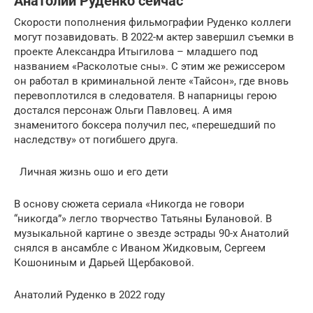
Анатолий Руденко сейчас
Скорости пополнения фильмографии Руденко коллеги
могут позавидовать. В 2022-м актер завершил съемки в
проекте Александра Итыгилова – младшего под
названием «Расколотые сны». С этим же режиссером
он работал в криминальной ленте «Тайсон», где вновь
перевоплотился в следователя. В напарницы герою
достался персонаж Ольги Павловец. А имя
знаменитого боксера получил пес, «перешедший по
наследству» от погибшего друга.
Личная жизнь ошо и его дети
В основу сюжета сериала «Никогда не говори
“никогда”» легло творчество Татьяны Булановой. В
музыкальной картине о звезде эстрады 90-х Анатолий
снялся в ансамбле с Иваном Жидковым, Сергеем
Кошониным и Дарьей Щербаковой.
Анатолий Руденко в 2022 году