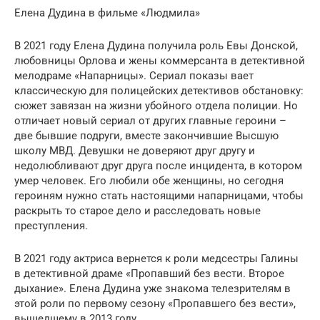
Елена Дудина в фильме «Людмила»
В 2021 году Елена Дудина получила роль Евы Донской,
любовницы Орлова и жены коммерсанта в детективной
мелодраме «Напарницы». Сериал показы вает
классическую для полицейских детективов обстановку:
сюжет завязан на жизни убойного отдела полиции. Но
отличает новый сериал от других главные героини –
две бывшие подруги, вместе закончившие Высшую
школу МВД. Девушки не доверяют друг другу и
недолюбливают друг друга после инцидента, в котором
умер человек. Его любили обе женщины, но сегодня
героиням нужно стать настоящими напарницами, чтобы
раскрыть то старое дело и расследовать новые
преступления.
В 2021 году актриса вернется к роли медсестры Галины
в детективной драме «Пропавший без вести. Второе
дыхание». Елена Дудина уже знакома телезрителям в
этой роли по первому сезону «Пропавшего без вести»,
вышедшему в 2013 году.