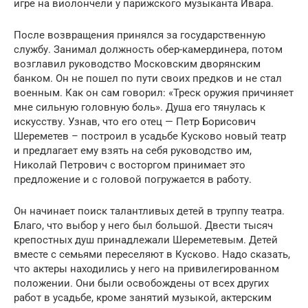
игре на виолончели у парижского музыканта Ивара.
После возвращения принялся за государственную
службу. Занимал должность обер-камердинера, потом
возглавил руководство Московским дворянским
банком. Он не пошел по пути своих предков и не стал
военным. Как он сам говорил: «Треск оружия причиняет
мне сильную головную боль». Душа его тянулась к
искусству. Узнав, что его отец — Петр Борисович
Шереметев – построил в усадьбе Кусково новый театр
и предлагает ему взять на себя руководство им,
Николай Петрович с восторгом принимает это
предложение и с головой погружается в работу.
Он начинает поиск талантливых детей в труппу театра.
Благо, что выбор у него был большой. Двести тысяч
крепостных душ принадлежали Шереметевым. Детей
вместе с семьями переселяют в Кусково. Надо сказать,
что актеры находились у него на привилегированном
положении. Они были освобождены от всех других
работ в усадьбе, кроме занятий музыкой, актерским