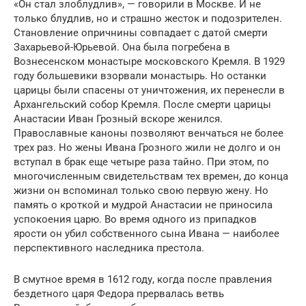
«Он стал злоблудлив», — говорили в Москве. И не
только блудлив, но и страшно жесток и подозрителен.
Становление опричнины совпадает с датой смерти
Захарьевой-Юрьевой. Она была погребена в
Вознесенском монастыре московского Кремля. В 1929
году большевики взорвали монастырь. Но останки
царицы были спасены от уничтожения, их перенесли в
Архангельский собор Кремля. После смерти царицы
Анастасии Иван Грозный вскоре женился.
Православные каноны позволяют венчаться не более
трех раз. Но жены Ивана Грозного жили не долго и он
вступал в брак еще четыре раза тайно. При этом, по
многочисленным свидетельствам тех времен, до конца
жизни он вспоминал только свою первую жену. Но
память о кроткой и мудрой Анастасии не приносила
успокоения царю. Во время одного из припадков
ярости он убил собственного сына Ивана — наиболее
перспективного наследника престола.
В смутное время в 1612 году, когда после правления
бездетного царя Федора прервалась ветвь