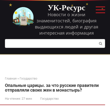
Перейти
УК-Ресурс
к
контенту
Новости о жизни
знаменитостей, биография
выдающихся людей и другая
интересная информация
Поиск:
Главная
»
Государство
Опальные царицы. за что русские правители
отправляли своих жен в монастырь?
На чтение:
27 мин
Государство