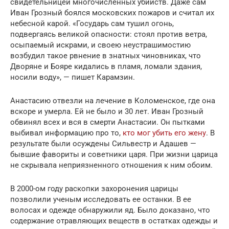
свидетельницей многочисленных убийств. Даже сам
Иван Грозный боялся московских пожаров и считал их
небесной карой. «Государь сам тушил огонь,
подвергаясь великой опасности: стоял против ветра,
осыпаемый искрами, и своею неустрашимостию
возбудил такое рвнение в знатных чиновниках, что
Дворяне и Бояре кидались в пламя, ломали здания,
носили воду», — пишет Карамзин.
Анастасию отвезли на лечение в Коломенское, где она
вскоре и умерла. Ей не было и 30 лет. Иван Грозный
обвинял всех и вся в смерти Анастасии. Он пытками
выбивал информацию про то,
кто мог убить его жену
. В
результате были осуждены Сильвестр и Адашев —
бывшие фавориты и советники царя. При жизни царица
не скрывала неприязненного отношения к ним обоим.
В 2000-ом году раскопки захоронения царицы
позволили ученым исследовать ее останки. В ее
волосах и одежде обнаружили яд. Было доказано, что
содержание отравляющих веществ в остатках одежды и