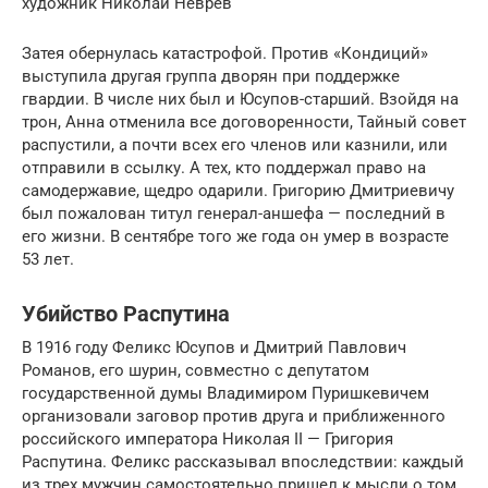
художник Николай Неврев
Затея обернулась катастрофой. Против «Кондиций»
выступила другая группа дворян при поддержке
гвардии. В числе них был и Юсупов-старший. Взойдя на
трон, Анна отменила все договоренности, Тайный совет
распустили, а почти всех его членов или казнили, или
отправили в ссылку. А тех, кто поддержал право на
самодержавие, щедро одарили. Григорию Дмитриевичу
был пожалован титул генерал-аншефа — последний в
его жизни. В сентябре того же года он умер в возрасте
53 лет.
Убийство Распутина
В 1916 году Феликс Юсупов и Дмитрий Павлович
Романов, его шурин, совместно с депутатом
государственной думы Владимиром Пуришкевичем
организовали заговор против друга и приближенного
российского императора Николая II — Григория
Распутина. Феликс рассказывал впоследствии: каждый
из трех мужчин самостоятельно пришел к мысли о том,