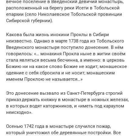
вечное поселение в Введенский девичий монастырь,
расположенный на берегу реки Исети в Тобольской
епархии (село Николаевское Тобольской провинции
Сибирской губернии).
Какова была жизнь инокини Проклы в Сибири
неизвестно. Однако в марте 1738 года из Тобольского
Введенского монастыря поступило донесение. В нём
говорилось: «… монахиня Прокла ныне в житии своём
стала являться весьма бесчинна, а именно: в церковь
Божию ни на какое слово Божие не ходит; монашеское
одеяние с себя сбросила и не носит; монашеским
именем Проклою не называется…»
Это донесение вызвало из Санкт-Петербурга строгий
приказ держать княжну в монастыре в ножных железах,
в которых водят каторжников, и «иметь под караулом
неисходно».
Осенью 1742 года в монастыре случился пожар,
который уничтожил обе деревянные постройки. Все