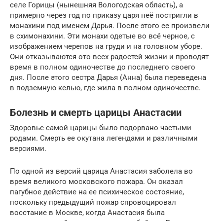
селе Горицы (нынешняя Вологодская область), а
примерно через год по приказу царя неё постригли в
монахини под именем Дарья. После этого ее произвели
в схимонахини. Эти монахи одетые во всё черное, с
изображением черепов на груди и на головном уборе.
Они отказываются ото всех радостей жизни и проводят
время в полном одиночестве до последнего своего
дня. После этого сестра Дарья (Анна) была переведена
в подземную келью, где жила в полном одиночестве.
Болезнь и смерть царицы Анастасии
Здоровье самой царицы было подорвано частыми
родами. Смерть ее окутана легендами и различными
версиями.
По одной из версий царица Анастасия заболела во
время великого московского пожара. Он оказал
пагубное действие на ее психическое состояние,
поскольку предыдущий пожар спровоцировал
восстание в Москве, когда Анастасия была