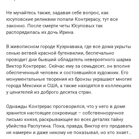
Не мучайтесь также, задавая себе вопрос, как
юсуповские реликвии попали Контрерасу, тут все
законно. После смерти четы Юсуповых так
распорядилась их дочь Ирина.
В живописном городе Куэрнавака, где все дома укрыты
сенью ветвей красной бугенвилии, беспечально
проводит дни бывший обладатель невероятного шарма
Виктор Контрерас. Сейчас ему за семьдесят, он вполне
обеспеченный человек и состоявшийся художник. Его
монументальные творения из бронзы украшают многие
города Мексики и США, а также находятся в коллекциях
у ценителей из доброго десятка стран.
Однажды Контрерас проговорился, что у него в доме
хранится настоящее сокровище – собственноручное
письмо князя, раскрывающее во всех деталях тайну
убийства Распутина. Пока, правда, Виктор его продавать
не намерен и даже никому не показывал, но кто знает…