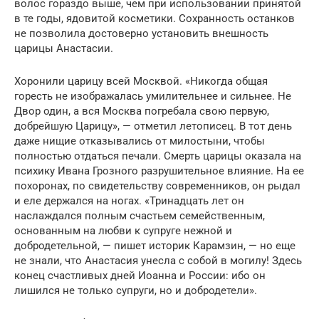
волос гораздо выше, чем при использовании принятой
в те годы, ядовитой косметики. Сохранность останков
не позволила достоверно установить внешность
царицы Анастасии.
Хоронили царицу всей Москвой. «Никогда общая
горесть не изображалась умилительнее и сильнее. Не
Двор один, а вся Москва погребала свою первую,
добрейшую Царицу», — отметил летописец. В тот день
даже нищие отказывались от милостыни, чтобы
полностью отдаться печали. Смерть царицы оказала на
психику Ивана Грозного разрушительное влияние. На ее
похоронах, по свидетельству современников, он рыдал
и еле держался на ногах. «Тринадцать лет он
наслаждался полным счастьем семейственным,
основанным на любви к супруге нежной и
добродетельной, — пишет историк Карамзин, — но еще
не знали, что Анастасия унесла с собой в могилу! Здесь
конец счастливых дней Иоанна и России: ибо он
лишился не только супруги, но и добродетели».