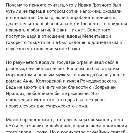
Почему-то принято считать, что у Ивана Грозного был
чуть ли не гарем, в котором сотни наложниц ожидали
его внимания. Однако, если попробовать поискать
доказательства любвеобильности Грозного, то придется
признать любопытный факт – их нет. Более того,
поступок царя в отношении вдовы Мелентьевой
говорит о том, что он не был склонен к длительным и
серьезным отношениям вне брака.
Но разумеется, вряд ли государь ограничивал себя в
разовых, случайных связях. Если бы он был строгим
моралистом и верным мужем, то никогда бы не узнал о
романе Анны Колтовской и князя Ромодановского.
Ведь не захоти он интимной близости с «боярыней
Ириной», любовников бы не раскрыли. Это
свидетельствует о том, что царь был не прочь
поразвлечься вне супружеского ложа.
Можно предположить, что длительных романов у него
не было, а значит, и любовниц в привычном понимании
этого слова — тоже. Но о количестве случайных связей