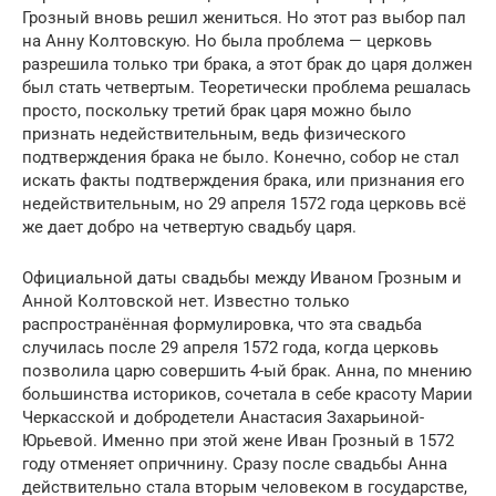
Грозный вновь решил жениться. Но этот раз выбор пал
на Анну Колтовскую. Но была проблема — церковь
разрешила только три брака, а этот брак до царя должен
был стать четвертым. Теоретически проблема решалась
просто, поскольку третий брак царя можно было
признать недействительным, ведь физического
подтверждения брака не было. Конечно, собор не стал
искать факты подтверждения брака, или признания его
недействительным, но 29 апреля 1572 года церковь всё
же дает добро на четвертую свадьбу царя.
Официальной даты свадьбы между Иваном Грозным и
Анной Колтовской нет. Известно только
распространённая формулировка, что эта свадьба
случилась после 29 апреля 1572 года, когда церковь
позволила царю совершить 4-ый брак. Анна, по мнению
большинства историков, сочетала в себе красоту Марии
Черкасской и добродетели Анастасия Захарьиной-
Юрьевой. Именно при этой жене Иван Грозный в 1572
году отменяет опричнину. Сразу после свадьбы Анна
действительно стала вторым человеком в государстве,