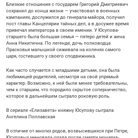
Близкие отношения с государем Григорий Дмитриевич
сохранил до конца жизни — участвовал в военных
кампаниях, дослужился до генерала-майора, получил
пост главы Канцелярии тайных дел, а в досужее время
привечал императора в своем имении. У Юсупова-
старшего была большая семья — пятеро детей и жена
Анна Никитична. По легенде, дочь полководца
Прасковья малышкой сиживала на коленях самого
царя, гостившего у своего сподвижника.
Как часто случается с младшими детьми, она была
любимицей родителей, несмотря на свой упрямый
характер. Возможно, к ней были менее требовательны,
чем к старшим, что породило скрытое соперничество,
которое в дальнейшем сыграло роковую роль.
В сериале «Елизавета» княжну Юсупову сыграла
Ангелина Поплавская
В отличие от многих родов, возвысившихся при Петре,
Юсуповых миновала опала после смерти монарха-