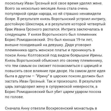
поскольку Иван Грозный всё свое время уделял жене.
Всего за несколько месяцев Анна стала очень
популярной среди народа, но ей страшно ненавидели
бояре. В результате князь Воротынский устроил интригу,
достойную Шекспира, и в результате которой четвертый
брак Ивана Грозного распался. Интрига заключалась в
следующем. У князя Воротынского был племянник
Борис Ромодановский. Это был юноша 19-ти лет,
внешне походивший на девушку. Дядя уговорил
племянника одеть женское платье и проникнуть в
покои Анны Колтовской под видом боярышни Ирины.
Князь Воротынский объяснил это своему племяннику,
что тем самым он сможет познакомиться с царицей и
повысить свое влияние при дворе. На самом деле идея
была в другом — “Ирину” в царских покоях должен был
застать Иван Грозный. Так и произошло. В результате
царь заподозрил жену в супружеской неверности, а
Борис Ромодановский был убит царем ударом посоха
по голове.
Сначала Анну отвезли Воскресенский монастырь в