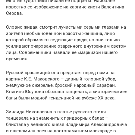
Многие художники писали ее портреты. Наиболее
известно ее изображение на картине кисти Валентина
Серова.
Словно живая, смотрит лучистыми серыми глазами на
зрителя необыкновенной красоты женщина, лицо
которой обрамляют седеющие пряди, но они только
усиливают очарование озаренного внутренним светом
лица. Современники назвали ее «маркизой нашего
времени».
Русской красавицей она предстает перед нами на
картине К.Е. Маковского – дивный головной убор,
жемчужное ожерелье, броский народный сарафан.
Княгиня Юсупова обожала танцевать, а «исторические»
балы были модной тенденцией на рубеже ХХ века.
Зинаида Николаевна в платье русского стиля
танцевала на знаменитых придворных балах –
блистала у великого князя Владимира Александровича
и ошеломила всех на достопамятном маскараде в