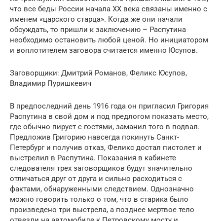
что все беды России начала XX века связаны именно с
именем «царского старца». Когда же они начали
обсуждать, то пришли к заключению – Распутина
необходимо остановить любой ценой. Но инициатором
и воплотителем заговора считается именно Юсупов.
Заговорщики: Дмитрий Романов, Феликс Юсупов,
Владимир Пуришкевич
В предпоследний день 1916 года он пригласил Григория
Распутина в свой дом и под предлогом показать место,
где обычно пирует с гостями, заманил того в подвал.
Предложив Григорию навсегда покинуть Санкт-
Петербург и получив отказ, Феликс достал пистолет и
выстрелил в Распутина. Показания в кабинете
следователя трех заговорщиков будут значительно
отличаться друг от друга и сильно расходиться с
фактами, обнаруженными следствием. Однозначно
можно говорить только о том, что в старика было
произведено три выстрела, а позднее мертвое тело
отвезли на автомобиле к Петровскому мосту и