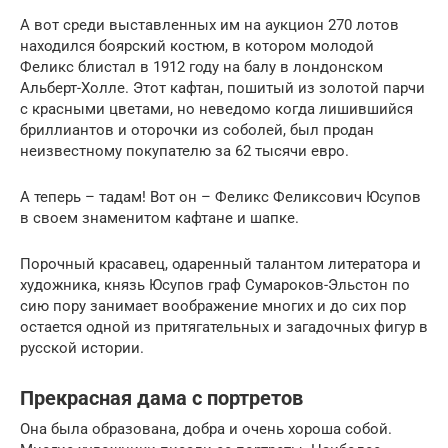
А вот среди выставленных им на аукцион 270 лотов
находился боярский костюм, в котором молодой
Феликс блистал в 1912 году на балу в лондонском
Альберт-Холле. Этот кафтан, пошитый из золотой парчи
с красными цветами, но неведомо когда лишившийся
бриллиантов и оторочки из соболей, был продан
неизвестному покупателю за 62 тысячи евро.
А теперь – тадам! Вот он – Феликс Феликсович Юсупов
в своем знаменитом кафтане и шапке.
Порочный красавец, одаренный талантом литератора и
художника, князь Юсупов граф Сумароков-Эльстон по
сию пору занимает воображение многих и до сих пор
остается одной из притягательных и загадочных фигур в
русской истории.
Прекрасная дама с портретов
Она была образована, добра и очень хороша собой.