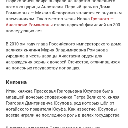
Рюриковичей, бояре выбрали на царство последнего
потомка царицы Анастасии. Первый царь из Дома
Романовых — Михаил Федорович является ее внучатым
племянником. Так отчество жены Ивана
Грозного —
Анастасии Романовны
стало царской фамилией на 300
последующих лет.
В 2010-ом году глава Российского императорского дома
великая княгиня Мария Владимировна Романова
учредила в честь царицы Анастасии орден для
награждения верных дочерей Отечества, отличившихся
на полезных государству поприщах.
Княжна
Итак, княжна Прасковья Григорьевна Юсупова была
младшей дочерью сподвижника Петра Великого, князя
Григория Дмитриевича Юсупова, род которых шёл от
ногайского правителя Юсуфа. Как известно, Юсуповы
всегда играли не последнюю роль в делах государства.