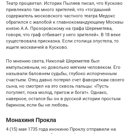
Театр процветал. Историк Пыляев писал, что Кусково
привлекало так много зрителей, что «тогдашний
содержатель московского частного театра Медокс
обратился с жалобой к главнокомандующему Москвы
князю А.А. Прозоровскому на графа Шереметева,
говоря, что граф отбивает у него зрителей». В 18 веке
существовала присказка. Если столица опустела, то
ищите москвичей в Кусково.
По мнению света, Николай Шереметев был
импульсивным, но довольно мягким человеком. Его
называли баловнем судьбы, глубоко испорченным
счастьем. Отец давно потерял счет фавориткам своего
сына, но смотрел на это сквозь пальцы: «Пусть
погуляет, пока молод, пригож и богат». Однако,
наверное, остался бы он в русской истории простым
барином, если бы не любовь.
Монахиня Прокла
4 (15) мая 1735 года инокиню Проклу отправили на