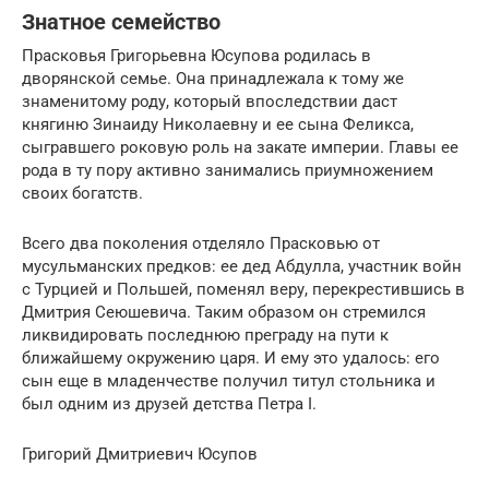
Знатное семейство
Прасковья Григорьевна Юсупова родилась в
дворянской семье. Она принадлежала к тому же
знаменитому роду, который впоследствии даст
княгиню Зинаиду Николаевну и ее сына Феликса,
сыгравшего роковую роль на закате империи. Главы ее
рода в ту пору активно занимались приумножением
своих богатств.
Всего два поколения отделяло Прасковью от
мусульманских предков: ее дед Абдулла, участник войн
с Турцией и Польшей, поменял веру, перекрестившись в
Дмитрия Сеюшевича. Таким образом он стремился
ликвидировать последнюю преграду на пути к
ближайшему окружению царя. И ему это удалось: его
сын еще в младенчестве получил титул стольника и
был одним из друзей детства Петра I.
Григорий Дмитриевич Юсупов