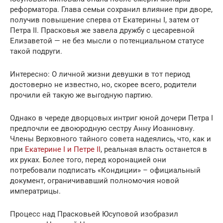
реформатора. Глава семьи сохранил влияние при дворе,
получив повышение сперва от Екатерины I, затем от
Петра II. Прасковья же завела дружбу с цесаревной
Елизаветой — не без мысли о потенциальном статусе
такой подруги.
Интересно: О личной жизни девушки в тот период
достоверно не известно, но, скорее всего, родители
прочили ей такую же выгодную партию.
Однако в череде дворцовых интриг юной дочери Петра I
предпочли ее двоюродную сестру Анну Иоанновну.
Члены Верховного тайного совета надеялись, что, как и
при
Екатерине I и Петре II
, реальная власть останется в
их руках. Более того, перед коронацией они
потребовали подписать «Кондиции» – официальный
документ, ограничивавший полномочия новой
императрицы.
Процесс над Прасковьей Юсуповой изобразил