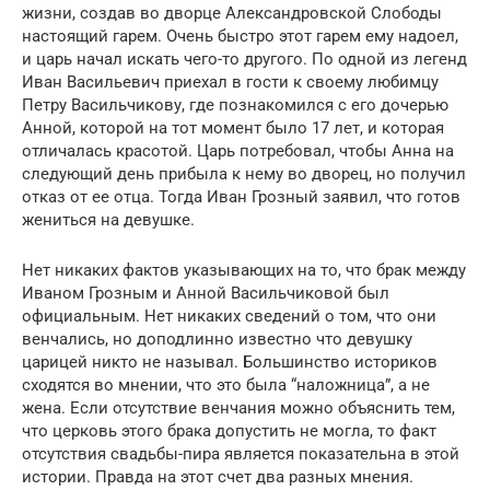
жизни, создав во дворце Александровской Слободы
настоящий гарем. Очень быстро этот гарем ему надоел,
и царь начал искать чего-то другого. По одной из легенд
Иван Васильевич приехал в гости к своему любимцу
Петру Васильчикову, где познакомился с его дочерью
Анной, которой на тот момент было 17 лет, и которая
отличалась красотой. Царь потребовал, чтобы Анна на
следующий день прибыла к нему во дворец, но получил
отказ от ее отца. Тогда Иван Грозный заявил, что готов
жениться на девушке.
Нет никаких фактов указывающих на то, что брак между
Иваном Грозным и Анной Васильчиковой был
официальным. Нет никаких сведений о том, что они
венчались, но доподлинно известно что девушку
царицей никто не называл. Большинство историков
сходятся во мнении, что это была “наложница”, а не
жена. Если отсутствие венчания можно объяснить тем,
что церковь этого брака допустить не могла, то факт
отсутствия свадьбы-пира является показательна в этой
истории. Правда на этот счет два разных мнения.