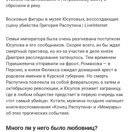
сбросили в реку.
Восковые фигуры в музее Юсуповых, воссоздающие
сцену убийства Григория Распутина | LiveInternet
Семья императора была очень разгневана поступком
Юсупова и его сообщников. Скорее всего, их бы ждал
смертный приговор, но из-за участия в деле князя
Дмитрия расследование затянулось. Тем временем
Пуришкевича отправили на фронт, Романова — в
Персию, а князя Феликса ожидал домашний арест в
родовом имении в Курской губернии. Но смерть
Распутина повлекла за собой февральскую, а затем и
октябрьскую революции, и Юсупов уезжает заграницу,
где в любом обществе предстает в первую очередь как
«тот самый убийца». Кстати, мужчина позднее напишет
книги-воспоминания «Конец Распутина» и «Мемуары»
об этих трагических событиях.
Много ли у него было любовниц?