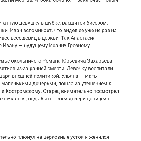
статную девушку в шубке, расшитой бисером.
ки. Иван вспоминает, что видел ее уже не раз на
вее всех девиц в церкви. Так Анастасия
 Ивану — будущему Иоанну Грозному.
семье окольничего Романа Юрьевича Захарьева-
виться из-за ранней смерти. Девочку воспитали
 царя внешней политикой. Ульяна — мать
я маленькими дочерьми, пошла за утешением к
и Костромскому. Старец внимательно посмотрел
е печалься, ведь быть твоей дочери царицей в
чательно плюнул на церковные устои и женился