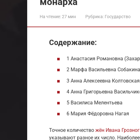
монарха
На чтение:
27 мин
Рубрика:
Государство
Содержание:
1 Анастасия Романовна (Заха
2 Марфа Васильевна Собакин
3 Анна Алексеевна Колтовская
4 Анна Григорьевна Васильчик
5 Василиса Мелентьева
6 Мария Фёдоровна Нагая
Точное количество
жён Ивана Грозног
указывают разное их число. Наиболее