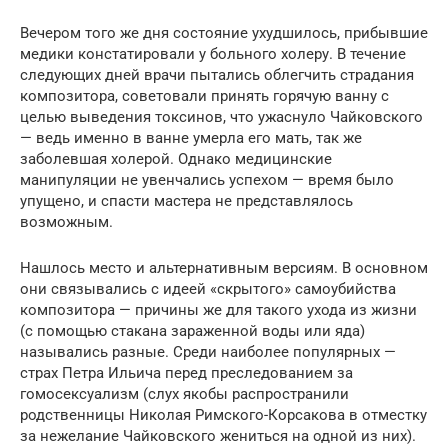
Вечером того же дня состояние ухудшилось, прибывшие
медики констатировали у больного холеру. В течение
следующих дней врачи пытались облегчить страдания
композитора, советовали принять горячую ванну с
целью выведения токсинов, что ужаснуло Чайковского
— ведь именно в ванне умерла его мать, так же
заболевшая холерой. Однако медицинские
манипуляции не увенчались успехом — время было
упущено, и спасти мастера не представлялось
возможным.
Нашлось место и альтернативным версиям. В основном
они связывались с идеей «скрытого» самоубийства
композитора — причины же для такого ухода из жизни
(с помощью стакана зараженной воды или яда)
назывались разные. Среди наиболее популярных —
страх Петра Ильича перед преследованием за
гомосексуализм (слух якобы распространили
родственницы Николая Римского-Корсакова в отместку
за нежелание Чайковского жениться на одной из них).