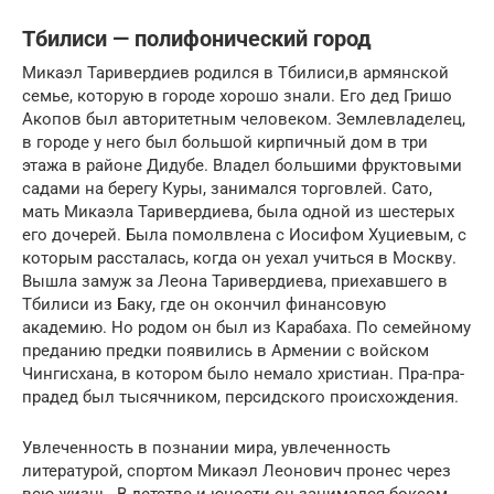
Тбилиси — полифонический город
Микаэл Таривердиев родился в Тбилиси,в армянской
семье, которую в городе хорошо знали. Его дед Гришо
Акопов был авторитетным человеком. Землевладелец,
в городе у него был большой кирпичный дом в три
этажа в районе Дидубе. Владел большими фруктовыми
садами на берегу Куры, занимался торговлей. Сато,
мать Микаэла Таривердиева, была одной из шестерых
его дочерей. Была помолвлена с Иосифом Хуциевым, с
которым рассталась, когда он уехал учиться в Москву.
Вышла замуж за Леона Таривердиева, приехавшего в
Тбилиси из Баку, где он окончил финансовую
академию. Но родом он был из Карабаха. По семейному
преданию предки появились в Армении с войском
Чингисхана, в котором было немало христиан. Пра-пра-
прадед был тысячником, персидского происхождения.
Увлеченность в познании мира, увлеченность
литературой, спортом Микаэл Леонович пронес через
всю жизнь. В детстве и юности он занимался боксом,