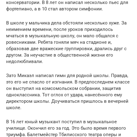
консерватории. В 8 лет он написал несколько пьес для
фортепиано, а в 10 стал автором симфонии.
В школе у мальчика дела обстояли несколько хуже. За
неимением времени, после уроков приходилось
мчаться в музыкальную школу, он мало общался с
ровесниками. Ребята гоняли мяч на стадионе и,
образовав две вражеские группировки, дрались друг с
другом. За неучастие в общественной жизни его
недолюбливали.
Зато Микаэл написал гимн для родной школы. Правда,
это его не спасло от изгнания. В предпоследнем классе
он выступил на комсомольском собрании, защитив
одноклассника. Тот оглох от удара, нанесённого ему
директором школы. Доучиваться пришлось в вечерней
школе.
В 16 лет юный музыкант поступил в музыкальное
училище. Окончил его за год. Это было время первого
триумфа. Балетмейстер Тбилисского театра оперы и