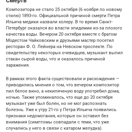
Смерть
Композитора не стало 25 октября (6 ноября по новому
стилю) 1893-го. Официальной причиной смерти Петра
Ильича медики назвали холеру. В то время Санкт-
Петербург оказался во власти эпидемии из-за плохого
качества воды. Вечером 20 октября вместе с братом
Модестом Чайковским и друзьями мастер посетил
ресторан Ф. О. Лейнера на Невском проспекте. По
свидетельству некоторых очевидцев, музыкант выпил
стакан сырой воды, что и оказалось причиной
заражения.
В рамках этого факта существовали и расхождения —
приводились мнения о том, что вечером композитор
пил белое вино, а некипяченую воду употребил дома,
ночью. Также упоминалось, что еще до 20 октября
музыкант уже был болен, но не мог распознать
болезнь. Уже к утру 21-го у Петра Ильича появились
признаки недомогания, которые он оставил без
внимания (симптомы совпадали с теми, что уже
случались у него в связи с катаром желудка).