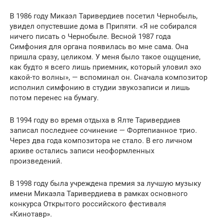
В 1986 году Микаэл Таривердиев посетил Чернобыль,
увидел опустевшие дома в Припяти. «Я не собирался
ничего писать о Чернобыле. Весной 1987 года
Симфония для органа появилась во мне сама. Она
пришла сразу, целиком. У меня было такое ощущение,
как будто я всего лишь приемник, который уловил эхо
какой-то волны», — вспоминал он. Сначала композитор
исполнил симфонию в студии звукозаписи и лишь
потом перенес на бумагу.
В 1994 году во время отдыха в Ялте Таривердиев
записал последнее сочинение — Фортепианное трио.
Через два года композитора не стало. В его личном
архиве остались записи неоформленных
произведений.
В 1998 году была учреждена премия за лучшую музыку
имени Микаэла Таривердиева в рамках основного
конкурса Открытого российского фестиваля
«Кинотавр».