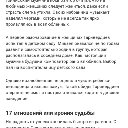
тбилисский мужчина композитор считал, что на
любимых женщинах следует жениться, даже если
страсть слегка утихла. Своих избранниц музыкант
наделял чертами, которые не всегда так ярко
проявлялись в возлюбленных.
А первое разочарование в женщинах Таривердиев
испытал в детском саду. Микаэл оказался не по годам
развит и самостоятельно ходил в группу, которая
располагалась в соседнем доме. Как настоящий
мужчина будущий композитор рано влюбился. Выбор
пал на воспитательницу детского сада.
Однако возлюбленная не оценила чувств ребенка-
детсадовца и вышла замуж. Такой обиды Таривердиев
стерпеть не смог и наотрез отказался ходить в детское
заведение.
17 мгновений или ирония судьбы
Но радость от успеха кончилась быстро и трагично. С
приходом в Союз композиторов телеграммы,