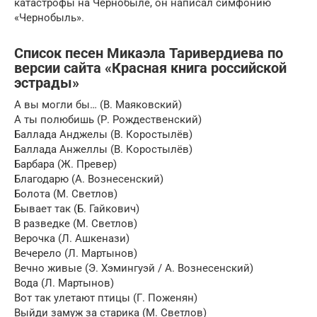
катастрофы на Чернобыле, он написал симфонию
«Чернобыль».
Список песен Микаэла Таривердиева по
версии сайта «Красная книга российской
эстрады»
А вы могли бы… (В. Маяковский)
А ты полюбишь (Р. Рождественский)
Баллада Анджелы (В. Коростылёв)
Баллада Анжеллы (В. Коростылёв)
Барбара (Ж. Превер)
Благодарю (А. Вознесенский)
Болота (М. Светлов)
Бывает так (Б. Гайкович)
В разведке (М. Светлов)
Верочка (Л. Ашкенази)
Вечерело (Л. Мартынов)
Вечно живые (Э. Хэмингуэй / А. Вознесенский)
Вода (Л. Мартынов)
Вот так улетают птицы (Г. Поженян)
Выйди замуж за старика (М. Светлов)