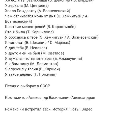
Уж если ты разлюбишь (В. Шекспир / С. Маршак)
У зеркала (М. Цветаева)
Хвала Рождеству (А. Вознеcенский)
Чем отличается ночь от дня (Э. Хэмингуэй / А.
Вознесенский)
Шествие менестрелей (В. Коростылёв)
Это я была (Т. Коршилова)
Я бросаюсь к тебе (Э. Хэмингуэй / А. Вознесенский)
Я виноват (В. Шекспир / С. Маршак)
Я для тебя (В. Некляев)
Я другом ей не был (М. Светлов)
Я думала, что ты мне враг (Б. Ахмадулина)
Я к Вам пишу (М. Лермонтов)
Я спросил у ясеня (В. Киршон)
Я такое дерево (Г. Поженян)
Песня о выборах в СССР
Композитор Александр Васильевич Александров
Романс «Я встретил вас». История. Ноты. Видео