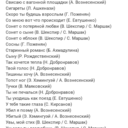
Свисаю с вагонной площадки (А. Вознесенский)
Сигареты (Л. Ашкенази)
Скоро ты будешь взрослым (Г. Поженян)
Со мною вот что происходит (Е. Евтушенко)
Сонет о потеряной любви (В. Шекспир / С. Маршак)
Сонет о сыне (В. Шекспир / С. Маршак)
Сонет о яблоке (В. Шекспир / С. Маршак)
Сосны (Г. Поженян)
Старинный романс (Б. Ахмадулина)
Сыну (Р. Рождественский)
Так хочется тепла (Н. Добронравов)
Твой голос (Н. Добронравов)
Тишины хочу (А. Вознесенский)
Топот ног (Э. Хэмингуэй / А. Вознесенский)
Тучки (В. Маяковский)
Ты не печалься (Н. Добронравов)
Ты уходишь как поезд (Е. Евтушенко)
У тебя такие глаза (С. Кирсанов)
Убил я поэму (А. Вознесенский)
Убитый (Э. Хэмингуэй / А. Вознесенский)
Увы, мой стих (В. Шекспир / С. Маршак)