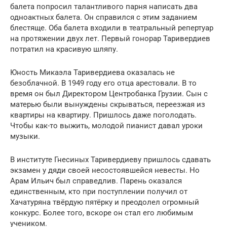
балета попросил талантливого парня написать два
одноактных балета. Он справился с этим заданием
блестяще. Оба балета входили в театральный репертуар
на протяжении двух лет. Первый гонорар Таривердиев
потратил на красивую шляпу.
Юность Микаэла Таривердиева оказалась не
безоблачной. В 1949 году его отца арестовали. В то
время он был Директором Центробанка Грузии. Сын с
матерью были вынуждены скрываться, переезжая из
квартиры на квартиру. Пришлось даже поголодать.
Чтобы как-то выжить, молодой пианист давал уроки
музыки.
В институте Гнесиных Таривердиеву пришлось сдавать
экзамен у дяди своей несостоявшейся невесты. Но
Арам Ильич был справедлив. Парень оказался
единственным, кто при поступлении получил от
Хачатуряна твёрдую пятёрку и преодолел огромный
конкурс. Более того, вскоре он стал его любимым
учеником.