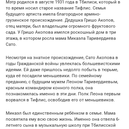
Мэтр родился в августе 1931 года в Тбилиси, который в
то время носил старое название Тифлис. Семья
будущего артиста имела благородное армяно-
грузинское происхождение. Дедушка Гришо Акопов,
отец матери, был владельцем огромного фруктового
сада. У Гришо Акопова имелся роскошный дом в три
этажа, в котором росла мама Микаэла Таривердиева
Сато.
Несмотря на знатное происхождение, Сато Акопова в
годы Гражданской войны увлеклась большевистскими
идеями. Ей даже пришлось недолго побыть в тюрьме,
куда её посадили меньшевики. По семейному
преданию, с будущим мужем Леоном Таривердиевым,
красным командиром конного полка, она
познакомилась именно в эти дни. Полк Леона первым
ворвался в Тифлис, освободив его от меньшевиков.
Микаэл был единственным ребёнком в семье. Мама
посвятила ему всю свою жизнь. Именно она отвела 6-
летнего сына в музыкальную школу при Тбилисской