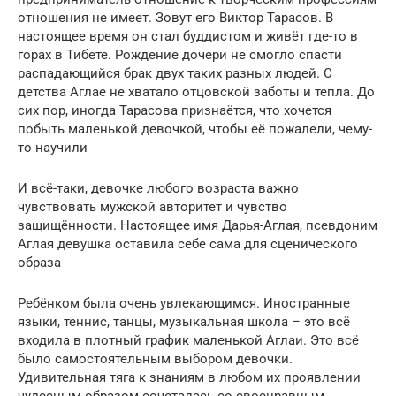
отношения не имеет. Зовут его Виктор Тарасов. В
настоящее время он стал буддистом и живёт где-то в
горах в Тибете. Рождение дочери не смогло спасти
распадающийся брак двух таких разных людей. С
детства Аглае не хватало отцовской заботы и тепла. До
сих пор, иногда Тарасова признаётся, что хочется
побыть маленькой девочкой, чтобы её пожалели, чему-
то научили
И всё-таки, девочке любого возраста важно
чувствовать мужской авторитет и чувство
защищённости. Настоящее имя Дарья-Аглая, псевдоним
Аглая девушка оставила себе сама для сценического
образа
Ребёнком была очень увлекающимся. Иностранные
языки, теннис, танцы, музыкальная школа – это всё
входила в плотный график маленькой Аглаи. Это всё
было самостоятельным выбором девочки.
Удивительная тяга к знаниям в любом их проявлении
чудесным образом сочеталась со своенравным