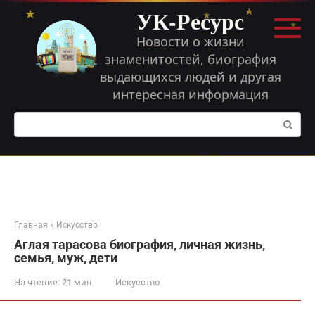
Перейти
УК-Ресурс
к
контенту
Новости о жизни
знаменитостей, биография
выдающихся людей и другая
интересная информация
Поиск:
Главная
»
Искусство
Аглая тарасова биография, личная жизнь,
семья, муж, дети
На чтение:
21 мин
Искусство