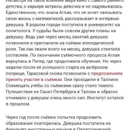
Несмотря на такое влияние мира кино с самого раннего
детства, о карьере актрисы девочка и не задумывалась.
Единственное, что знала Аглая, что не хочет связывать
свою жизнь с математикой, рассказывает в интервью
девушка. В родном городе поступила в университет на
политолога. У судьбы были совсем другие планы на
девушку. Ведь уже через месяц занятий девушке
позвонили и пригласили на съёмки эпизодической
роли. Так как звали всего на месяц, девушка ответила
согласием. По окончании съёмочного процесса Аглая
вернулась в Питер, где продолжила обучение. Но через
неделю после её успешного старта на актёрском
поприще, Тарасовой снова позвонили с
предложением
принять участие в съёмках
. Они проходили в Таллине.
Совмещать учёбы со съёмками сразу стало тяжело.
Путешествие из Санкт-Петербурга в Таллин и обратно
отнимало у девушки очень много сил. Институт остался
в прошлом.
Через год после съёмок попытка продолжить
образование повторилась. Девушка поступила на
факультет иностранных языков в Педагогический