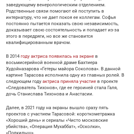
заведующему венерологическим отделением.
Родственные связи помогают ей поступить в
интернатуру, что не дает покоя ее коллегам. Софья
постоянно пытается показать свою независимость,
доказывает свою состоятельность и попадает из-за
этого в передряги, но все же становится
квалифицированным врачом.
В 2014
году актриса появилась на экране
в
восьмисерийной военной драме Бахтиера
Худойназарова «Гетеры майора Соколова». В данной
картине Тарасова исполнила одну из главных ролей. В
следующем году
актриса приняла участие
в проекте
«Следователь Тихонов», где ее героиней стала Галя,
дочь Станислава Тихонова и Анастасии.
Далее, в 2021 году на экраны вышло сразу пять
проектов с участием Тарасовой: короткометражка
«Хороший день» и сериалы «Чисто московские
убийства», «Операция Мухаббат», «Осколки»,
«Подкидыш».